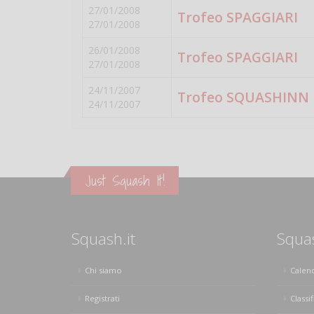
27/01/2008
Trofeo SPAGGIARI
27/01/2008
26/01/2008
Trofeo SPAGGIARI
27/01/2008
24/11/2007
Trofeo SQUASHINN
24/11/2007
Just Squash It!
Squash.it
Squa
Chi siamo
Calen
Registrati
Classif