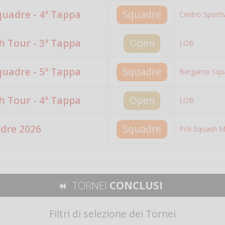
quadre - 4ª Tappa
Squadre
Centro Sporti
 Tour - 3ª Tappa
Open
LOB
quadre - 5ª Tappa
Squadre
Bergamo Squ
 Tour - 4ª Tappa
Open
LOB
adre 2026
Squadre
Poli Squash M
TORNEI
CONCLUSI
Filtri di selezione dei Tornei