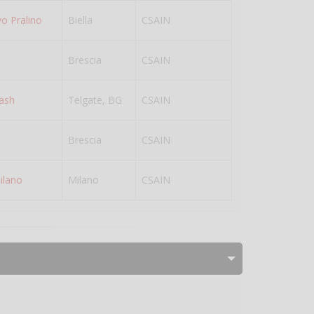
vo Pralino
Biella
CSAIN
Brescia
CSAIN
ash
Telgate, BG
CSAIN
Brescia
CSAIN
ilano
Milano
CSAIN