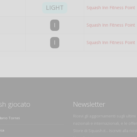
LIGHT
Squash Inn Fitness Point
I
Squash Inn Fitness Point
I
Squash Inn Fitness Point
sh giocato
Newsletter
Ricevi gli aggiornamenti sugli ultimi
dario Tornei
nazionali e internazionali, e le offe
ica
Store di Squash.it... Iscriviti alla nos