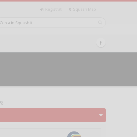
Registrati
Squash Map
ng'