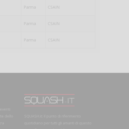
Parma
CSAIN
Parma
CSAIN
Parma
CSAIN
 eventi
rte dello
SQUASH.it: Il punto di riferimento
tra
quotidiano per tutti gli amanti di questo