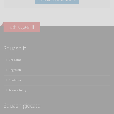
Come faccio ad iscrivermi?
Just Squash It!
Squash.it
Chi siamo
Registrati
Contattaci
Privacy Policy
Squash giocato