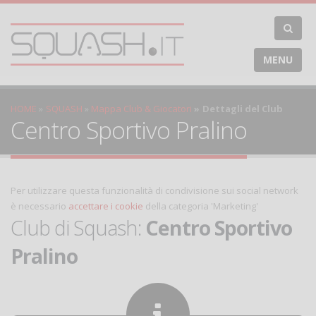
MENU
HOME
SQUASH
Mappa Club & Giocatori
Dettagli del Club
Centro Sportivo Pralino
Per utilizzare questa funzionalità di condivisione sui social network
è necessario
accettare i cookie
della categoria 'Marketing'
Club di Squash:
Centro Sportivo
Pralino