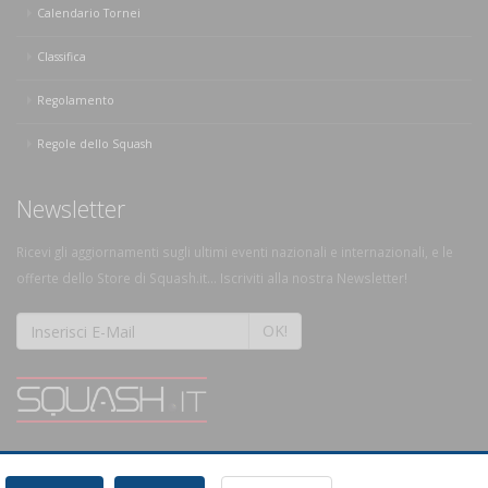
Calendario Tornei
Classifica
Regolamento
Regole dello Squash
Newsletter
Ricevi gli aggiornamenti sugli ultimi eventi nazionali e internazionali, e le
offerte dello Store di Squash.it... Iscriviti alla nostra Newsletter!
OK!
SQUASH.it: Il punto di riferimento quotidiano per tutti gli amanti di questo
magnifico sport.
Leggi