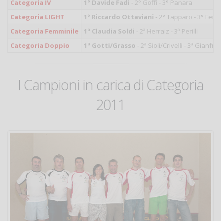
Categoria IV
1° Davide Fadi
- 2° Goffi - 3° Panara
Categoria LIGHT
1° Riccardo Ottaviani
- 2° Tapparo - 3° Ferr
Categoria Femminile
1ª Claudia Soldi
- 2ª Herraiz - 3ª Perilli
Categoria Doppio
1ª Gotti/Grasso
- 2ª Sioli/Crivelli - 3ª Gianfr
I Campioni in carica di Categoria
2011