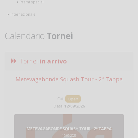
Premi speciali
Internazionale
Calendario
Tornei
Tornei
in arrivo
Metevagabonde Squash Tour - 2ª Tappa
Ci
Cat:
Open
Data:
12/09/2026
METEVAGABONDE SQUASH TOUR - 2ª TAPPA
12/09/2026