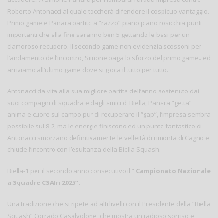
Roberto Antonacci al quale toccherà difendere il cospicuo vantaggio.
Primo game e Panara partito a “razzo” piano piano rosicchia punti
importanti che alla fine saranno ben 5 gettando le basi per un
clamoroso recupero. Il secondo game non evidenzia scossoni per
l’andamento dell’incontro, Simone paga lo sforzo del primo game.. ed
arriviamo all’ultimo game dove si gioca il tutto per tutto.
Antonacci da vita alla sua migliore partita dell’anno sostenuto dai
suoi compagni di squadra e dagli amici di Biella, Panara “getta”
anima e cuore sul campo pur di recuperare il “gap”, l’impresa sembra
possibile sul 8-2, ma le energie finiscono ed un punto fantastico di
Antonacci smorzano definitivamente le velleità di rimonta di Cagno e
chiude l’incontro con l’esultanza della Biella Squash.
Biella-1 per il secondo anno consecutivo il “
Campionato Nazionale
a Squadre CSAIn 2025”.
Una tradizione che si ripete ad alti livelli con il Presidente della “Biella
Squash” Corrado Casalvolone, che mostra un radioso sorriso e