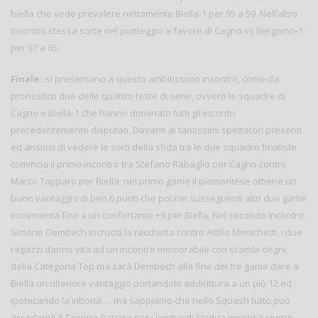
biella che vede prevalere nettamente Biella-1 per 95 a 59. Nell’altro
incontro stessa sorte nel punteggio a favore di Cagno vs Bergamo-1
per 97 a 65.
Finale
: si presentano a questo ambitissimo incontro, come da
pronostico due delle quattro teste di serie, ovvero le squadre di
Cagno e Biella-1 che hanno dominato tutti gli incontri
precedentemente disputati. Davanti ai tantissimi spettatori presenti
ed ansiosi di vedere le sorti della sfida tra le due squadre finaliste
comincia il primo incontro tra Stefano Rabaglio per Cagno contro
Marco Tapparo per Biella; nel primo game il piemontese ottiene un
buon vantaggio di ben 6 punti che poi nei susseguenti altri due game
incrementa fino a un confortante +9 per Biella. Nel secondo incontro
Simone Dembech incrocia la racchetta contro Attilio Menichetti, i due
ragazzi danno vita ad un incontro memorabile con scambi degni
della Categoria Top ma sarà Dembech alla fine dei tre game dare a
Biella un ulteriore vantaggio portandolo addirittura a un più 12 ed
ipotecando la vittoria…. ma sappiamo che nello Squash tutto può
accadere!! A Simone Panara per i lombardi l’ardua impresa contro