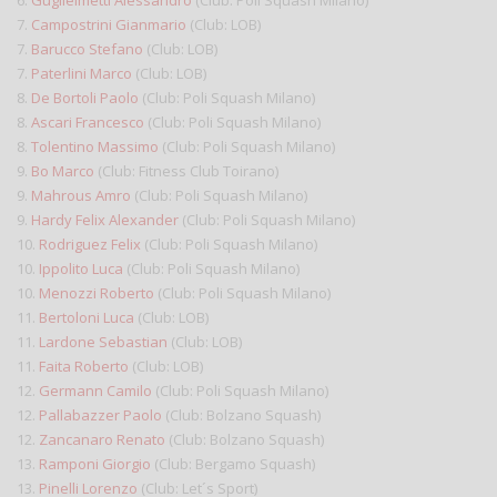
6.
Guglielmetti Alessandro
(Club: Poli Squash Milano)
7.
Campostrini Gianmario
(Club: LOB)
7.
Barucco Stefano
(Club: LOB)
7.
Paterlini Marco
(Club: LOB)
8.
De Bortoli Paolo
(Club: Poli Squash Milano)
8.
Ascari Francesco
(Club: Poli Squash Milano)
8.
Tolentino Massimo
(Club: Poli Squash Milano)
9.
Bo Marco
(Club: Fitness Club Toirano)
9.
Mahrous Amro
(Club: Poli Squash Milano)
9.
Hardy Felix Alexander
(Club: Poli Squash Milano)
10.
Rodriguez Felix
(Club: Poli Squash Milano)
10.
Ippolito Luca
(Club: Poli Squash Milano)
10.
Menozzi Roberto
(Club: Poli Squash Milano)
11.
Bertoloni Luca
(Club: LOB)
11.
Lardone Sebastian
(Club: LOB)
11.
Faita Roberto
(Club: LOB)
12.
Germann Camilo
(Club: Poli Squash Milano)
12.
Pallabazzer Paolo
(Club: Bolzano Squash)
12.
Zancanaro Renato
(Club: Bolzano Squash)
13.
Ramponi Giorgio
(Club: Bergamo Squash)
13.
Pinelli Lorenzo
(Club: Let´s Sport)