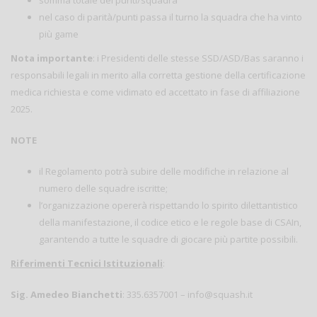
somma totale dei punti/squadra
nel caso di parità/punti passa il turno la squadra che ha vinto
più game
Nota importante
: i Presidenti delle stesse SSD/ASD/Bas saranno i
responsabili legali in merito alla corretta gestione della certificazione
medica richiesta e come vidimato ed accettato in fase di affiliazione
2025.
NOTE
il Regolamento potrà subire delle modifiche in relazione al
numero delle squadre iscritte;
l’organizzazione opererà rispettando lo spirito dilettantistico
della manifestazione, il codice etico e le regole base di CSAIn,
garantendo a tutte le squadre di giocare più partite possibili.
Riferimenti Tecnici Istituzionali
:
Sig. Amedeo Bianchetti
: 335.6357001 – info@squash.it