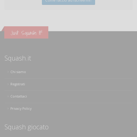
Come faccio ad iscrivermi?
Just Squash It!
Squash.it
Chi siamo
Registrati
Contattaci
Privacy Policy
Squash giocato