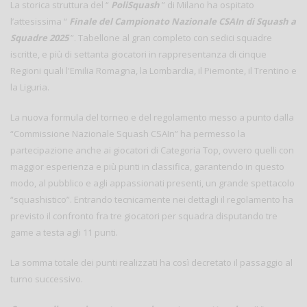
La storica struttura del “
PoliSquash
” di Milano ha ospitato
l’attesissima “
Finale del Campionato Nazionale CSAIn di Squash a
Squadre 2025
”. Tabellone al gran completo con sedici squadre
iscritte, e più di settanta giocatori in rappresentanza di cinque
Regioni quali l'Emilia Romagna, la Lombardia, il Piemonte, il Trentino e
la Liguria.
La nuova formula del torneo e del regolamento messo a punto dalla
“Commissione Nazionale Squash CSAIn” ha permesso la
partecipazione anche ai giocatori di Categoria Top, ovvero quelli con
maggior esperienza e più punti in classifica, garantendo in questo
modo, al pubblico e agli appassionati presenti, un grande spettacolo
“squashistico”. Entrando tecnicamente nei dettagli il regolamento ha
previsto il confronto fra tre giocatori per squadra disputando tre
game a testa agli 11 punti.
La somma totale dei punti realizzati ha così decretato il passaggio al
turno successivo.