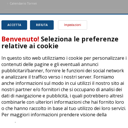
Calendario Tornei
Classifica
ACCETTA
RIFIUTA
Impostazioni
Regolamento
Benvenuto!
Seleziona le preferenze
Regole dello Squash
relative ai cookie
Newsletter
In questo sito web utilizziamo i cookie per personalizzare i
contenuti delle pagine e gli eventuali annunci
Ricevi gli aggiornamenti sugli ultimi eventi nazionali e internazionali, e le
pubblicitari/banner, fornire le funzioni dei social network
offerte dello Store di Squash.it... Iscriviti alla nostra Newsletter!
e analizzare il traffico verso i nostri server. Forniamo
anche informazioni sul modo in cui utilizzi il nostro sito ai
OK!
nostri partner e/o fornitori che si occupano di analisi dei
dati di navigazione e pubblicità, i quali potrebbero altresì
combinarle con ulteriori informazioni che hai fornito loro
o che hanno raccolto in base al tuo utilizzo dei loro servizi.
Per maggiori informazioni prendere visione della
cookie
policy
.
SQUASH.it: Il punto di riferimento quotidiano per tutti gli amanti di questo
magnifico sport.
Leggi