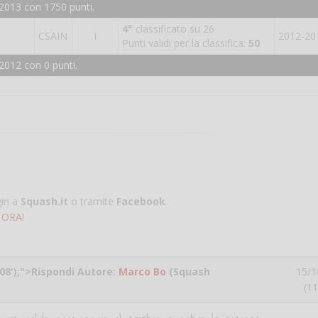
2013 con 1750 punti.
4°
classificato su 26
CSAIN
I
2012-20
Punti validi per la classifica:
50
2012 con 0 punti.
gin a
Squash.it
o tramite
Facebook
.
 ORA!
9:08');">Rispondi Autore:
Marco Bo
(Squash
15/1
(11