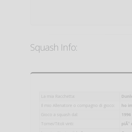
Squash Info:
La mia Racchetta:
Dunl
Il mio Allenatore o compagno di gioco:
ho i
Gioco a squash dal:
1996
Tornei/Titoli vinti:
piÃ¹ 