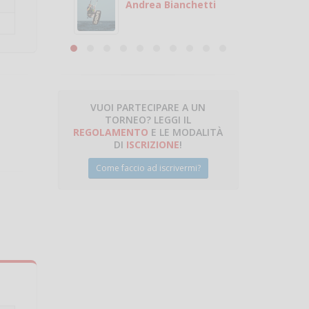
 con
puoi gio
Andrea Bianchetti
mero
Michele
are
VUOI PARTECIPARE A UN
TORNEO? LEGGI IL
talano
REGOLAMENTO
E LE MODALITÀ
DI
ISCRIZIONE
!
Come faccio ad iscrivermi?