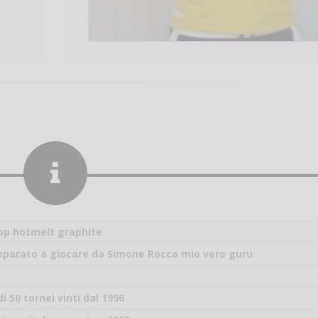
op hotmelt graphite
mparato a giocare da Simone Rocca mio vero guru
Salve,
di 50 tornei vinti dal 1996
come fare per pren