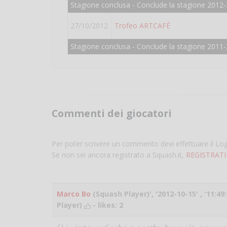
Stagione conclusa - Conclude la stagione 2012-
27/10/2012
Trofeo ARTCAFÈ
Stagione conclusa - Conclude la stagione 2011-
Commenti dei giocatori
Per poter scrivere un commento devi effettuare il Lo
Se non sei ancora registrato a Squash.it,
REGISTRATI
Marco Bo
(Squash Player)', '2012-10-15' , '11:4
Player)
- likes:
2