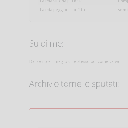
La mia vittoria più bella:
Camp
La mia peggior sconfitta:
semif
Su di me:
Dai sempre il meglio di te stesso poi come va va
Archivio tornei disputati: