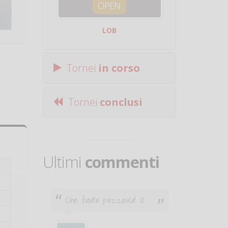
OPEN
SQUA
LOB
Centro Sporti
Tornei
in corso
Tornei
conclusi
Ultimi
commenti
Che figata pazzesca! :O
Ciao. Son
poco e v
otare
giocare.