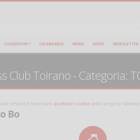
CLASSIFICHE
CALENDARIO
NEWS
VIDEO
NEWSLETTER
ss Club Toirano - Categoria: 
 social network è necessario
accettare i cookie
della categoria 'Marketi
o Bo