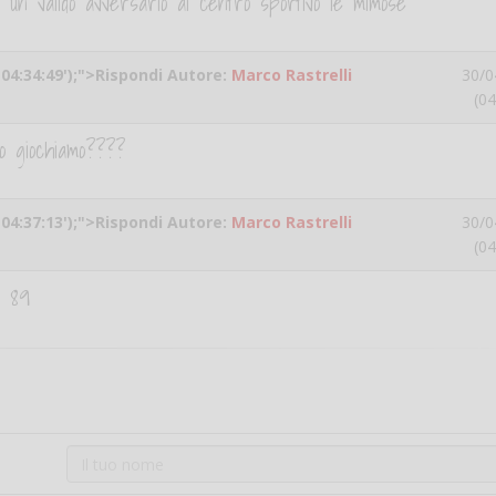
un valido avversario al centro sportivo le mimose
 '04:34:49');">Rispondi Autore:
Marco Rastrelli
30/0
(04
do giochiamo????
 '04:37:13');">Rispondi Autore:
Marco Rastrelli
30/0
(04
o 89