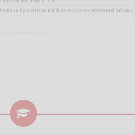
il campo per giocare
ione italiano serie c 1999
un mio amico?
inale campionati italiani di serie c contro Matteazzi nel 2007
Devo chiamare il nu
telefonico o si può f
online?
Grazie
Vanessa Ca