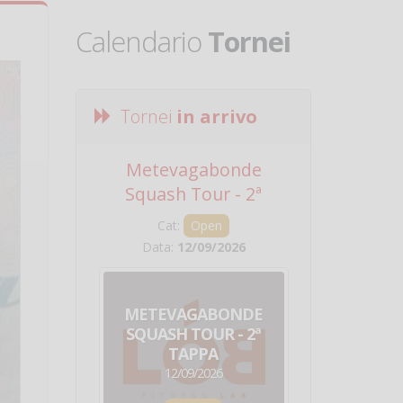
Calendario
Tornei
Tornei
in arrivo
Metevagabonde
Circuito Na
Squash Tour - 2ª
Squadre - 
Tappa
Cat:
Open
Cat:
Squ
Data:
12/09/2026
Data:
19/0
METEVAGABONDE
CIRCU
SQUASH TOUR - 2ª
NAZION
TAPPA
SQUADRE - 
12/09/2026
19/09/