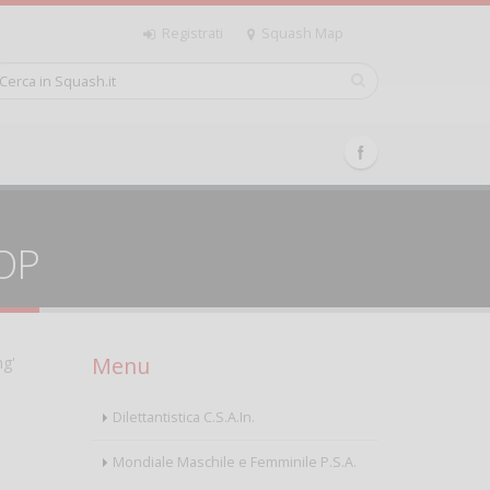
Registrati
Squash Map
TOP
Menu
ng'
Dilettantistica C.S.A.In.
Mondiale Maschile e Femminile P.S.A.