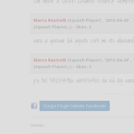
Chi viene a Sestri Levante troverà' sempre 
Marco Rastrelli
(Squash Player)', '2013-04-30' ,
(Squash Player)
- likes:
3
sono a genova dal agosto 2013 mi sto allenan
Marco Rastrelli
(Squash Player)', '2013-04-30' ,
(Squash Player)
- likes:
3
px tel 3425359161 0105530402 da 106 kg son
Esegui il login tramite Facebook!
Utente: