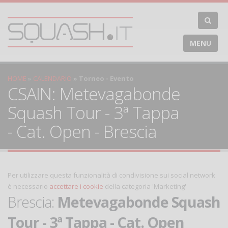
MENU
HOME
CALENDARIO
Torneo - Evento
CSAIN: Metevagabonde
Squash Tour - 3ª Tappa
- Cat. Open - Brescia
Per utilizzare questa funzionalità di condivisione sui social network
è necessario
accettare i cookie
della categoria 'Marketing'
Brescia:
Metevagabonde Squash
Tour - 3ª Tappa - Cat. Open