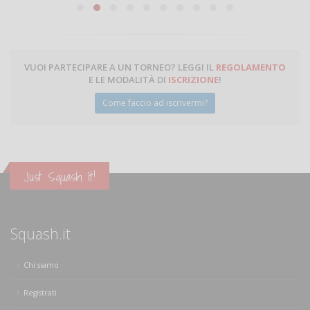
Michele Miglionico
VUOI PARTECIPARE A UN TORNEO? LEGGI IL
REGOLAMENTO
E LE MODALITÀ DI
ISCRIZIONE
!
Come faccio ad iscrivermi?
Just Squash It!
Squash.it
Chi siamo
Registrati