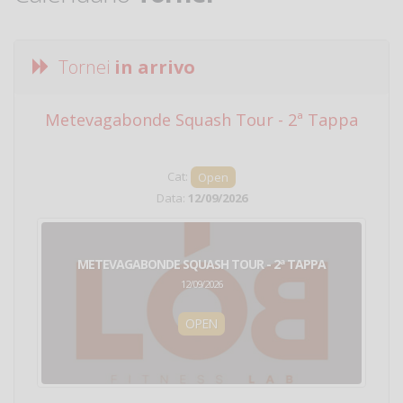
Tornei
in arrivo
Metevagabonde Squash Tour - 2ª Tappa
Ci
Cat:
Open
Data:
12/09/2026
METEVAGABONDE SQUASH TOUR - 2ª TAPPA
12/09/2026
OPEN