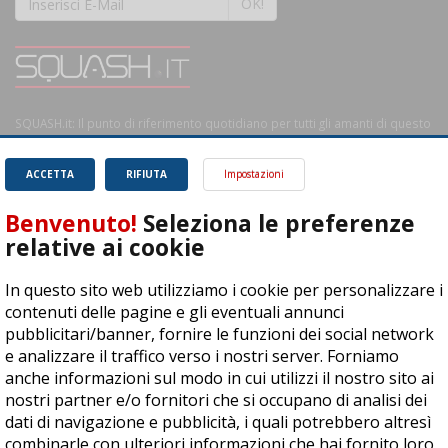
OK!
SQUASH.it: Il punto di riferimento quotidiano per tutti gli amanti di questo
magnifico sport.
Leggi
ACCETTA
RIFIUTA
Impostazioni
Benvenuto!
Seleziona le preferenze
relative ai cookie
ASD Let's Sport - Via T. Olivelli 3, 25014 Castenedolo (BS) - P. Iva:
In questo sito web utilizziamo i cookie per personalizzare i
04278030988
contenuti delle pagine e gli eventuali annunci
© Copyright 2015 | All Rights Reserved - Powered by
DynDevice
pubblicitari/banner, fornire le funzioni dei social network
e analizzare il traffico verso i nostri server. Forniamo
Privacy Policy
Cookie Policy
Accessibilità
Sitemap
anche informazioni sul modo in cui utilizzi il nostro sito ai
nostri partner e/o fornitori che si occupano di analisi dei
dati di navigazione e pubblicità, i quali potrebbero altresì
combinarle con ulteriori informazioni che hai fornito loro