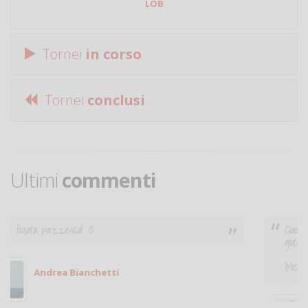
LOB
Tornei
in corso
Tornei
conclusi
Ultimi
commenti
Ciao. Sono a Treviglio da poco e vorrei tornare a
giocare. Se sei in zona e puoi giocare fammi sapere.
Michele