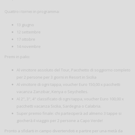
Quattro i tornei in programma:
13 giugno
12 settembre
17 ottobre
14 novembre
Premi in palio:
Al vincitore assoluto del Tour, Pacchetto di soggiorno completo
per 2 persone per 3 giorni in Resort in Sicilia
Al vincitore di ogni tappa, voucher Euro 150,00 x pacchetti
vacanza Zanzibar, Kenya o Seychelles.
Al 2", 3", 4" classificato di ogni tappa, voucher Euro 100,00 x
pacchetti vacanza Sicilia, Sardegna o Calabria.
Super premio finale: chi parteciperà ad almeno 3 tappe si
giocherà il viaggio per 2 persone a Capo Verde!
Pronto a sfidarti in campo divertendoti e partire per una metà da