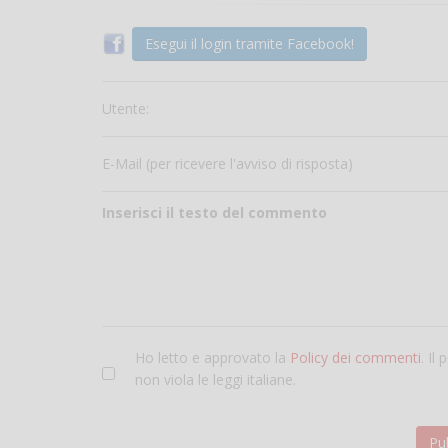
Esegui il login tramite Facebook!
Utente:
E-Mail (per ricevere l'avviso di risposta)
Inserisci il testo del commento
Ho letto e approvato la
Policy dei commenti
. Il
non viola le leggi italiane.