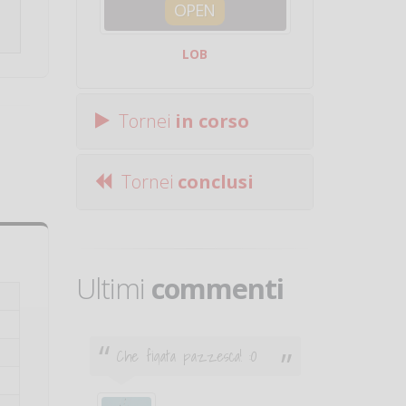
OPEN
SQUA
LOB
Centro Sporti
Tornei
in corso
Tornei
conclusi
Ultimi
commenti
Che figata pazzesca! :O
Ciao. Son
poco e v
otare
giocare.