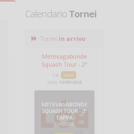
Calendario
Tornei
Tornei
in arrivo
Metevagabonde
Circuito Na
Squash Tour - 2ª
Squadre - 
Tappa
Cat:
Open
Cat:
Squ
Data:
12/09/2026
Data:
19/0
METEVAGABONDE
CIRCU
SQUASH TOUR - 2ª
NAZION
TAPPA
SQUADRE - 
12/09/2026
19/09/