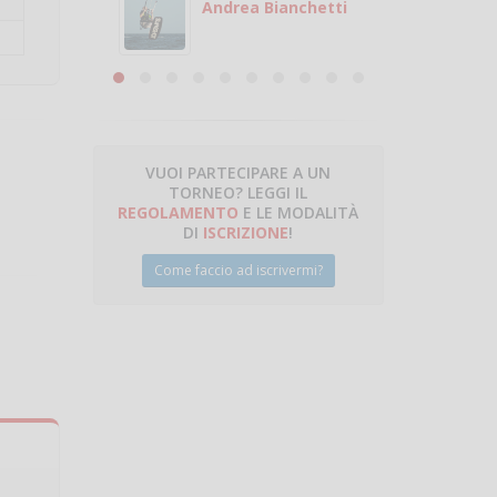
 con
puoi gio
Andrea Bianchetti
mero
Michele
are
VUOI PARTECIPARE A UN
TORNEO? LEGGI IL
talano
REGOLAMENTO
E LE MODALITÀ
DI
ISCRIZIONE
!
Come faccio ad iscrivermi?