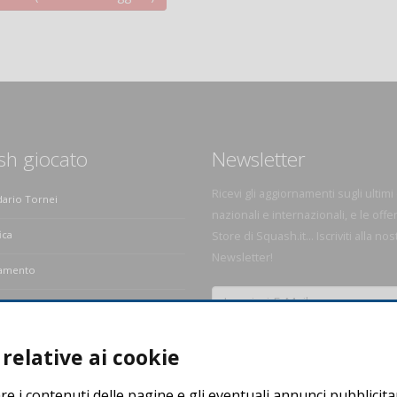
sh giocato
Newsletter
Ricevi gli aggiornamenti sugli ultimi
dario Tornei
nazionali e internazionali, e le offe
ica
Store di Squash.it... Iscriviti alla nos
Newsletter!
amento
e dello Squash
relative ai cookie
re i contenuti delle pagine e gli eventuali annunci pubblicita