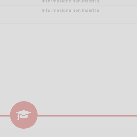
il campo per giocare
Informazione non inserita
un mio amico?
Informazione non inserita
Devo chiamare il nu
telefonico o si può f
online?
Grazie
Vanessa Ca