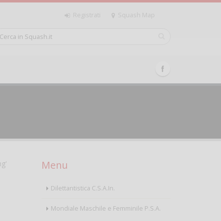
Registrati
Squash Map
Menu
ng'
Dilettantistica C.S.A.In.
Mondiale Maschile e Femminile P.S.A.