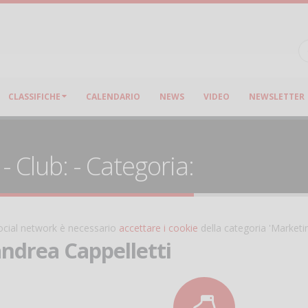
CLASSIFICHE
CALENDARIO
NEWS
VIDEO
NEWSLETTER
- Club: - Categoria:
 social network è necessario
accettare i cookie
della categoria 'Marketi
andrea Cappelletti