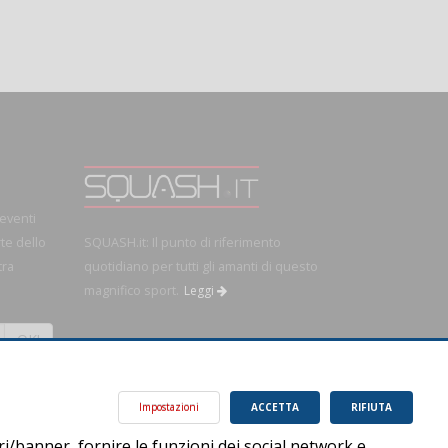
 eventi
rte dello
SQUASH.it: Il punto di riferimento
tra
quotidiano per tutti gli amanti di questo
magnifico sport.
Leggi
OK!
Impostazioni
ACCETTA
RIFIUTA
ri/banner, fornire le funzioni dei social network e