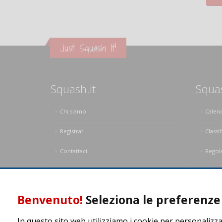
Just Squash It!
Squash.it
Squa
Chi siamo
Calen
Registrati
Classif
Contattaci
Regol
Privacy Policy
Regol
Benvenuto!
Seleziona le preferenze 
In questo sito web utilizziamo i cookie per personalizza