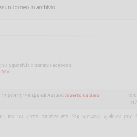
ssun torneo in archivio
gin a
Squash.it
o tramite
Facebook
.
 ORA!
 '17:57:44');">Rispondi Autore:
Alberto Caldera
10/0
(17
oco, ma ora vorrei ricominciare. Stò cercando qualcuno per 