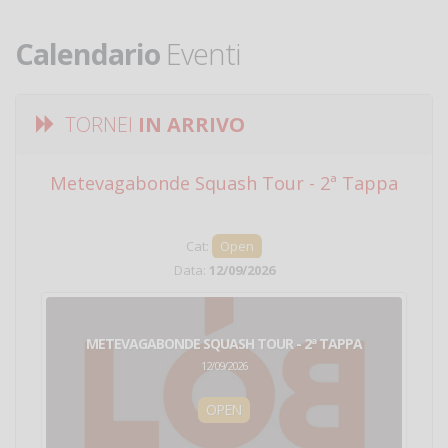
Calendario
Eventi
TORNEI
IN ARRIVO
Metevagabonde Squash Tour - 2ª Tappa
Ci
Cat:
Open
Data:
12/09/2026
METEVAGABONDE SQUASH TOUR - 2ª TAPPA
12/09/2026
OPEN