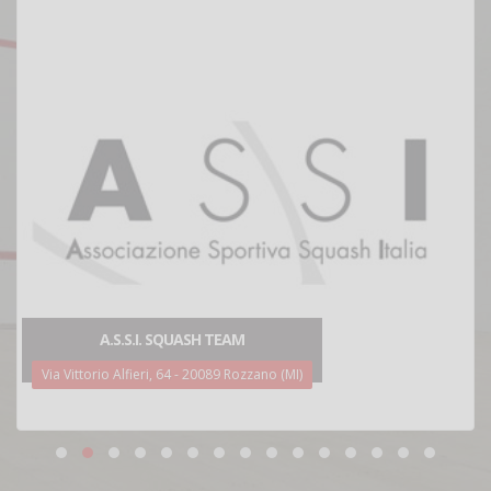
A.S.S.I. SQUASH TEAM
Via Vittorio Alfieri, 64 - 20089 Rozzano (MI)