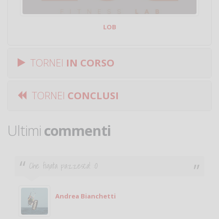
LOB
TORNEI
IN CORSO
TORNEI
CONCLUSI
Ultimi
commenti
 pazzesca! :O
Ciao. Sono a Tre
giocare. Se sei
Michele
ndrea Bianchetti