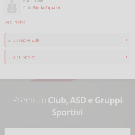
Punti:
1069
Club:
Biella Squash
Vedi Profilo...
2. Giuseppe Zulli
3. Luca Ippolito
Premium
Club, ASD e Gruppi
Sportivi