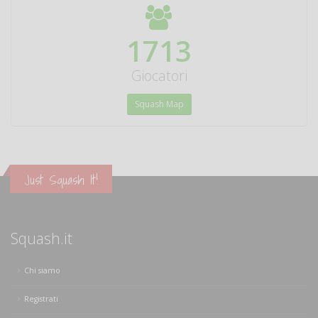
1903
Giocatori
Squash Map
Just Squash It!
Squash.it
Chi siamo
Registrati