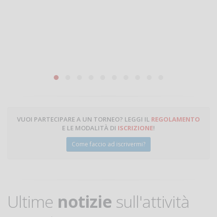
Miche
VUOI PARTECIPARE A UN TORNEO? LEGGI IL
REGOLAMENTO
E LE MODALITÀ DI
ISCRIZIONE
!
Come faccio ad iscrivermi?
Ultime
notizie
sull'attività