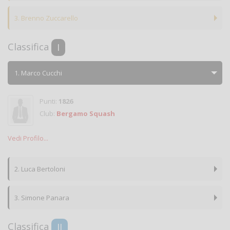
3. Brenno Zuccarello
Classifica
I
1. Marco Cucchi
Punti:
1826
Club:
Bergamo Squash
Vedi Profilo...
2. Luca Bertoloni
3. Simone Panara
Classifica
II