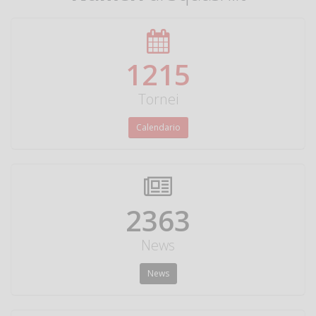
1350
Tornei
Calendario
2625
News
News