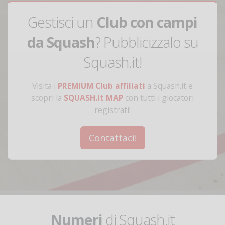
Gestisci un
Club con campi
da Squash
? Pubblicizzalo su
Squash.it!
Visita i
PREMIUM Club affiliati
a Squash.it e
scopri la
SQUASH.it MAP
con tutti i giocatori
registrati!
Contattaci!
Numeri
di Squash.it