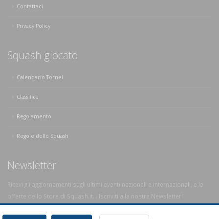
Contattaci
Privacy Policy
Squash giocato
Calendario Tornei
Classifica
Regolamento
Regole dello Squash
Newsletter
Ricevi gli aggiornamenti sugli ultimi eventi nazionali e internazionali, e le
offerte dello Store di Squash.it... Iscriviti alla nostra Newsletter!