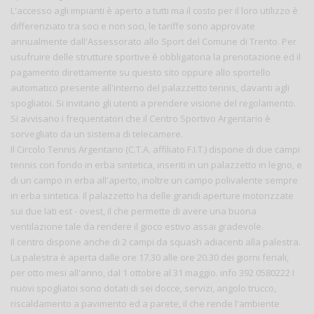
L'accesso agli impianti è aperto a tutti ma il costo per il loro utilizzo è
differenziato tra soci e non soci, le tariffe sono approvate
annualmente dall'Assessorato allo Sport del Comune di Trento. Per
usufruire delle strutture sportive è obbligatoria la prenotazione ed il
pagamento direttamente su questo sito oppure allo sportello
automatico presente all'interno del palazzetto tennis, davanti agli
spogliatoi. Si invitano gli utenti a prendere visione del regolamento.
Si avvisano i frequentatori che il Centro Sportivo Argentario è
sorvegliato da un sistema di telecamere.
Il Circolo Tennis Argentario (C.T.A. affiliato F.I.T.) dispone di due campi
tennis con fondo in erba sintetica, inseriti in un palazzetto in legno, e
di un campo in erba all'aperto, inoltre un campo polivalente sempre
in erba sintetica. Il palazzetto ha delle grandi aperture motorizzate
sui due lati est - ovest, il che permette di avere una buona
ventilazione tale da rendere il gioco estivo assai gradevole.
Il centro dispone anche di 2 campi da squash adiacenti alla palestra.
La palestra è aperta dalle ore 17.30 alle ore 20.30 dei giorni feriali,
per otto mesi all'anno, dal 1 ottobre al 31 maggio. info 392 0580222 I
nuovi spogliatoi sono dotati di sei docce, servizi, angolo trucco,
riscaldamento a pavimento ed a parete, il che rende l'ambiente