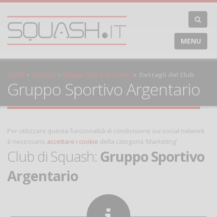
MENU
HOME
SQUASH
Mappa Club & Giocatori
Dettagli del Club
Gruppo Sportivo Argentario
Per utilizzare questa funzionalità di condivisione sui social network
è necessario
accettare i cookie
della categoria 'Marketing'
Club di Squash:
Gruppo Sportivo
Argentario