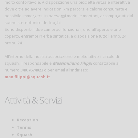
molto confortevole. A disposizione una bicicletta virtuale interattiva
dove oltre ad avere indicazioni km percorsi e calorie consumate è
possibile immergersi in paesaggi marini e montani, accompagnati dal
suono stereofonico dei luoghi.
Sono disponibili due campi polifunzionali, uno all'aperto e uno
coperto, entrambi in erba sintetica, a disposizione tutto l'anno, 24
ore su 24.
All'interno della nostra associazione è molto attivo il circolo di
squash. Il responsabile è
Massimiliano Filippi
contattabile al
numero
340.7674023
o per email all'indirizzo:
max.filippi@squash.it
Attività & Servizi
Reception
Tennis
Squash