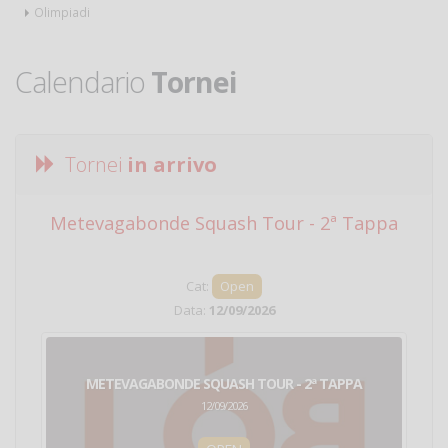
Olimpiadi
Calendario
Tornei
Tornei
in arrivo
Metevagabonde Squash Tour - 2ª Tappa
Ci
Cat:
Open
Data:
12/09/2026
METEVAGABONDE SQUASH TOUR - 2ª TAPPA
12/09/2026