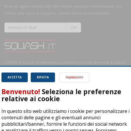
Ricevi gli aggiornamenti sugli ultimi eventi nazionali e internazionali, e le
offerte dello Store di Squash.it... Iscriviti alla nostra Newsletter!
OK!
SQUASH.it: Il punto di riferimento quotidiano per tutti gli amanti di questo
magnifico sport.
Leggi
ACCETTA
RIFIUTA
Impostazioni
Benvenuto!
Seleziona le preferenze
relative ai cookie
ASD Let's Sport - Via T. Olivelli 3, 25014 Castenedolo (BS) - P. Iva:
In questo sito web utilizziamo i cookie per personalizzare i
04278030988
contenuti delle pagine e gli eventuali annunci
© Copyright 2015 | All Rights Reserved - Powered by
DynDevice
pubblicitari/banner, fornire le funzioni dei social network
e analizzare il traffico verso i nostri server. Forniamo