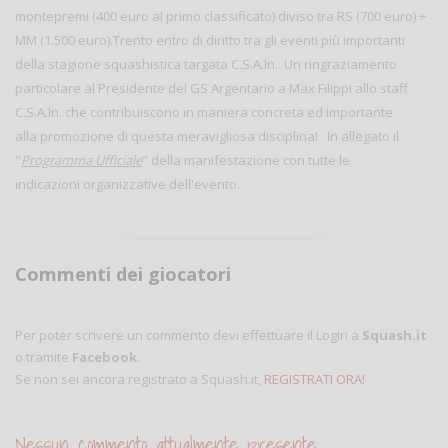
montepremi (400 euro al primo classificato) diviso tra RS (700 euro) +
MM (1.500 euro).Trento entro di diritto tra gli eventi più importanti
della stagione squashistica targata C.S.A.In. Un ringraziamento
particolare al Presidente del GS Argentario a Max Filippi allo staff
C.S.A.In. che contribuiscono in maniera concreta ed importante
alla promozione di questa meravigliosa disciplina! In allegato il
"
Programma Ufficiale
" della manifestazione con tutte le
indicazioni organizzative dell'evento.
Commenti dei giocatori
Per poter scrivere un commento devi effettuare il Login a
Squash.it
o tramite
Facebook
.
Se non sei ancora registrato a Squash.it,
REGISTRATI ORA!
Nessun commento attualmente presente