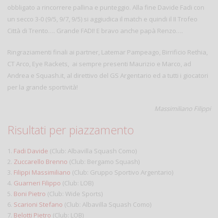
obbligato a rincorrere pallina e punteggio. Alla fine Davide Fadi con
un secco 3-0 (9/5, 9/7, 9/5) si aggiudica il match e quindi il II Trofeo
Città di Trento…. Grande FADI! E bravo anche papà Renzo….
Ringraziamenti finali ai partner, Latemar Pampeago, Birrificio Rethia,
CT Arco, Eye Rackets, ai sempre presenti Maurizio e Marco, ad
Andrea e Squash.it, al direttivo del GS Argentario ed a tutti i giocatori
per la grande sportività!
Massimiliano Filippi
Risultati per piazzamento
1.
Fadi Davide
(Club: Albavilla Squash Como)
2.
Zuccarello Brenno
(Club: Bergamo Squash)
3.
Filippi Massimiliano
(Club: Gruppo Sportivo Argentario)
4.
Guarneri Filippo
(Club: LOB)
5.
Boni Pietro
(Club: Wide Sports)
6.
Scarioni Stefano
(Club: Albavilla Squash Como)
7.
Belotti Pietro
(Club: LOB)