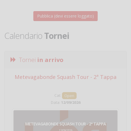
Calendario
Tornei
Tornei
in arrivo
Metevagabonde Squash Tour - 2ª Tappa
Ci
Cat:
Open
Data:
12/09/2026
METEVAGABONDE SQUASH TOUR - 2ª TAPPA
12/09/2026