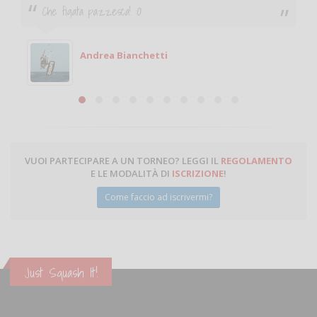
Ciao. Sono a Treviglio da poco e vorrei tornare a
giocare. Se sei in zona e puoi giocare fammi sapere.
Michele
Michele Miglionico
VUOI PARTECIPARE A UN TORNEO? LEGGI IL
REGOLAMENTO
E LE MODALITÀ DI
ISCRIZIONE
!
Come faccio ad iscrivermi?
Just Squash It!