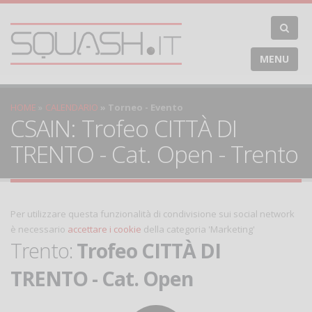
MENU
HOME
CALENDARIO
Torneo - Evento
CSAIN: Trofeo CITTÀ DI
TRENTO - Cat. Open - Trento
Per utilizzare questa funzionalità di condivisione sui social network
è necessario
accettare i cookie
della categoria 'Marketing'
Trento:
Trofeo CITTÀ DI
TRENTO - Cat. Open