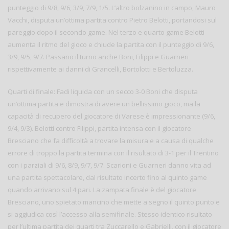
punteggio di 9/8, 9/6, 3/9, 7/9, 1/5. L’altro bolzanino in campo, Mauro
Vacchi, disputa un’ottima partita contro Pietro Belotti, portandosi sul
pareggio dopo il secondo game. Nel terzo e quarto game Belotti
aumenta il ritmo del gioco e chiude la partita con il punteggio di 9/6,
3/9, 9/5, 9/7. Passano il turno anche Boni, Filippi e Guarneri
rispettivamente ai danni di Grancelli, Bortolotti e Bertoluzza.
Quarti di finale: Fadi liquida con un secco 3-0 Boni che disputa
un’ottima partita e dimostra di avere un bellissimo gioco, ma la
capacità di recupero del giocatore di Varese è impressionante (9/6,
9/4, 9/3). Belotti contro Filippi, partita intensa con il giocatore
Bresciano che fa difficoltà a trovare la misura e a causa di qualche
errore di troppo la partita termina con il risultato di 3-1 per il Trentino
con i parziali di 9/6, 8/9, 9/7, 9/7. Scarioni e Guarneri danno vita ad
una partita spettacolare, dal risultato incerto fino al quinto game
quando arrivano sul 4 pari. La zampata finale è del giocatore
Bresciano, uno spietato mancino che mette a segno il quinto punto e
si aggiudica così l’accesso alla semifinale. Stesso identico risultato
per l’ultima partita dei quarti tra Zuccarello e Gabrielli, con il giocatore