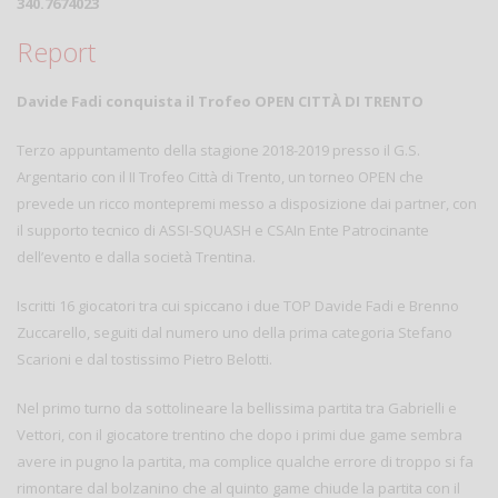
340.7674023
Report
Davide Fadi conquista il Trofeo OPEN CITTÀ DI TRENTO
Terzo appuntamento della stagione 2018-2019 presso il G.S.
Argentario con il II Trofeo Città di Trento, un torneo OPEN che
prevede un ricco montepremi messo a disposizione dai partner, con
il supporto tecnico di ASSI-SQUASH e CSAIn Ente Patrocinante
dell’evento e dalla società Trentina.
Iscritti 16 giocatori tra cui spiccano i due TOP Davide Fadi e Brenno
Zuccarello, seguiti dal numero uno della prima categoria Stefano
Scarioni e dal tostissimo Pietro Belotti.
Nel primo turno da sottolineare la bellissima partita tra Gabrielli e
Vettori, con il giocatore trentino che dopo i primi due game sembra
avere in pugno la partita, ma complice qualche errore di troppo si fa
rimontare dal bolzanino che al quinto game chiude la partita con il