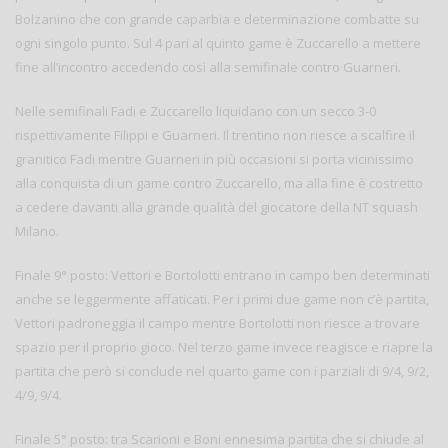
Bolzanino che con grande caparbia e determinazione combatte su
ogni singolo punto. Sul 4 pari al quinto game è Zuccarello a mettere
fine all’incontro accedendo così alla semifinale contro Guarneri.
Nelle semifinali Fadi e Zuccarello liquidano con un secco 3-0
rispettivamente Filippi e Guarneri. Il trentino non riesce a scalfire il
granitico Fadi mentre Guarneri in più occasioni si porta vicinissimo
alla conquista di un game contro Zuccarello, ma alla fine è costretto
a cedere davanti alla grande qualità del giocatore della NT squash
Milano.
Finale 9° posto: Vettori e Bortolotti entrano in campo ben determinati
anche se leggermente affaticati. Per i primi due game non c’è partita,
Vettori padroneggia il campo mentre Bortolotti non riesce a trovare
spazio per il proprio gioco. Nel terzo game invece reagisce e riapre la
partita che però si conclude nel quarto game con i parziali di 9/4, 9/2,
4/9, 9/4.
Finale 5° posto: tra Scarioni e Boni ennesima partita che si chiude al