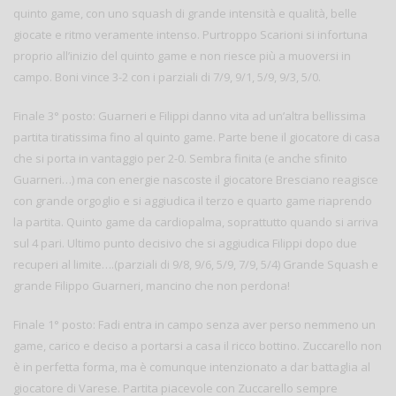
quinto game, con uno squash di grande intensità e qualità, belle
giocate e ritmo veramente intenso. Purtroppo Scarioni si infortuna
proprio all’inizio del quinto game e non riesce più a muoversi in
campo. Boni vince 3-2 con i parziali di 7/9, 9/1, 5/9, 9/3, 5/0.
Finale 3° posto: Guarneri e Filippi danno vita ad un’altra bellissima
partita tiratissima fino al quinto game. Parte bene il giocatore di casa
che si porta in vantaggio per 2-0. Sembra finita (e anche sfinito
Guarneri…) ma con energie nascoste il giocatore Bresciano reagisce
con grande orgoglio e si aggiudica il terzo e quarto game riaprendo
la partita. Quinto game da cardiopalma, soprattutto quando si arriva
sul 4 pari. Ultimo punto decisivo che si aggiudica Filippi dopo due
recuperi al limite….(parziali di 9/8, 9/6, 5/9, 7/9, 5/4) Grande Squash e
grande Filippo Guarneri, mancino che non perdona!
Finale 1° posto: Fadi entra in campo senza aver perso nemmeno un
game, carico e deciso a portarsi a casa il ricco bottino. Zuccarello non
è in perfetta forma, ma è comunque intenzionato a dar battaglia al
giocatore di Varese. Partita piacevole con Zuccarello sempre