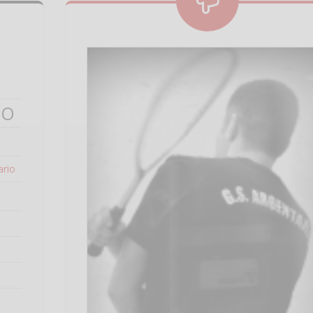
NO
ario