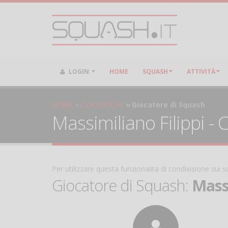
LOGIN
HOME
SQUASH
ATTIVITÀ
HOME
CLASSIFICHE
Giocatore di Squash
Massimiliano Filippi -
Per utilizzare questa funzionalità di condivisione sui
Giocatore di Squash:
Massi