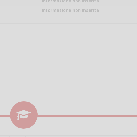
il campo per giocare
Informazione non inserita
un mio amico?
Informazione non inserita
Devo chiamare il nu
telefonico o si può f
online?
Grazie
Vanessa Ca