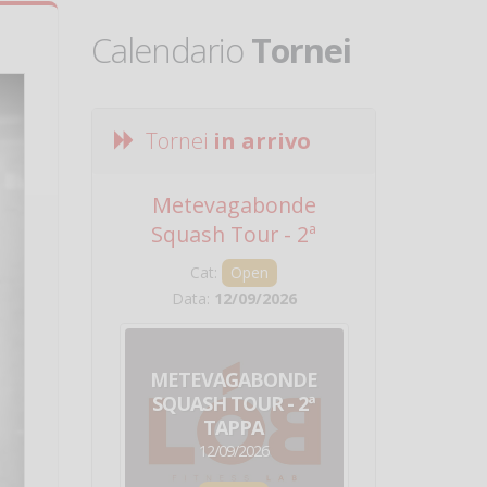
Calendario
Tornei
Tornei
in arrivo
Metevagabonde
Circuito Na
Squash Tour - 2ª
Squadre - 
Tappa
Cat:
Open
Cat:
Squ
Data:
12/09/2026
Data:
19/0
METEVAGABONDE
CIRCU
SQUASH TOUR - 2ª
NAZION
TAPPA
SQUADRE - 
12/09/2026
19/09/