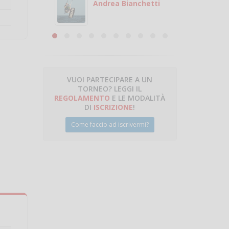
 con
puoi gio
Andrea Bianchetti
mero
Michele
are
VUOI PARTECIPARE A UN
TORNEO? LEGGI IL
talano
REGOLAMENTO
E LE MODALITÀ
DI
ISCRIZIONE
!
Come faccio ad iscrivermi?