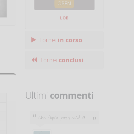
OPEN
SQUA
LOB
Centro Sporti
Tornei
in corso
Tornei
conclusi
Ultimi
commenti
Che figata pazzesca! :O
Ciao. Son
poco e v
otare
giocare.