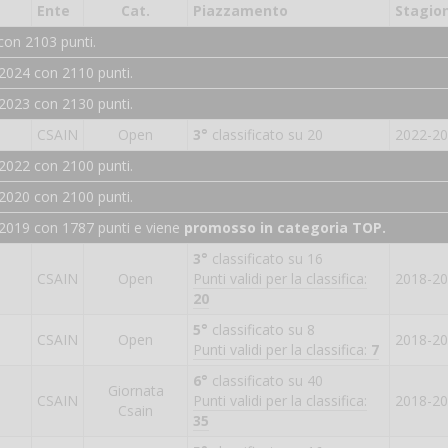
Ente
Cat.
Piazzamento
Stagio
con 2103 punti.
2024 con 2110 punti.
2023 con 2130 punti.
CSAIN
Open
3°
classificato su 20
2022-2
2022 con 2100 punti.
2020 con 2100 punti.
-2019 con 1787 punti e viene
promosso in categoria TOP.
3°
classificato su 16
CSAIN
Open
Punti validi per la classifica:
2018-2
20
5°
classificato su 8
CSAIN
Open
2018-2
Punti validi per la classifica:
7
6°
classificato su 40
Giornata
CSAIN
Punti validi per la classifica:
2018-2
Csain
35