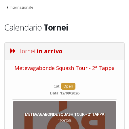
Internazionale
Calendario
Tornei
Tornei
in arrivo
Metevagabonde Squash Tour - 2ª Tappa
Ci
Cat:
Open
Data:
12/09/2026
METEVAGABONDE SQUASH TOUR - 2ª TAPPA
12/09/2026