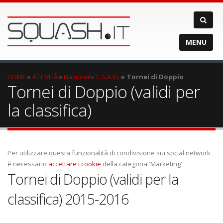
MENU
HOME
ATTIVITÀ
Nazionale C.S.A.In.
Tornei di Doppio
Tornei di Doppio (validi per
la classifica)
Per utilizzare questa funzionalità di condivisione sui social network
è necessario
accettare i cookie
della categoria 'Marketing'
Tornei di Doppio (validi per la
classifica) 2015-2016