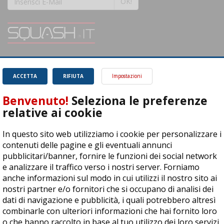
OK!
SQUASH.it: Il punto di riferimento quotidiano per tutti gli amanti di questo
magnifico sport.
Leggi
ACCETTA
RIFIUTA
Impostazioni
Benvenuto!
Seleziona le preferenze
relative ai cookie
In questo sito web utilizziamo i cookie per personalizzare i
ASD Let's Sport - Via T. Olivelli 3, 25014 Castenedolo (BS) - P. Iva:
contenuti delle pagine e gli eventuali annunci
04278030988
pubblicitari/banner, fornire le funzioni dei social network
© Copyright 2015 | All Rights Reserved - Powered by
DynDevice
e analizzare il traffico verso i nostri server. Forniamo
anche informazioni sul modo in cui utilizzi il nostro sito ai
Privacy Policy
Cookie Policy
Accessibilità
Sitemap
nostri partner e/o fornitori che si occupano di analisi dei
dati di navigazione e pubblicità, i quali potrebbero altresì
combinarle con ulteriori informazioni che hai fornito loro
o che hanno raccolto in base al tuo utilizzo dei loro servizi.