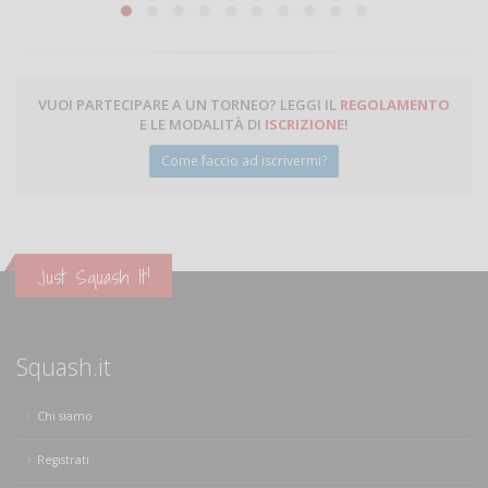
VUOI PARTECIPARE A UN TORNEO? LEGGI IL
REGOLAMENTO
E LE MODALITÀ DI
ISCRIZIONE
!
Come faccio ad iscrivermi?
Just Squash It!
Squash.it
Chi siamo
Registrati