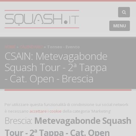
MENU
HOME
CALENDARIO
Torneo - Evento
CSAIN: Metevagabonde
Squash Tour - 2ª Tappa
- Cat. Open - Brescia
Per utilizzare questa funzionalità di condivisione sui social network
è necessario
accettare i cookie
della categoria 'Marketing'
Brescia:
Metevagabonde Squash
Tour - 2ª Tappa - Cat. Open