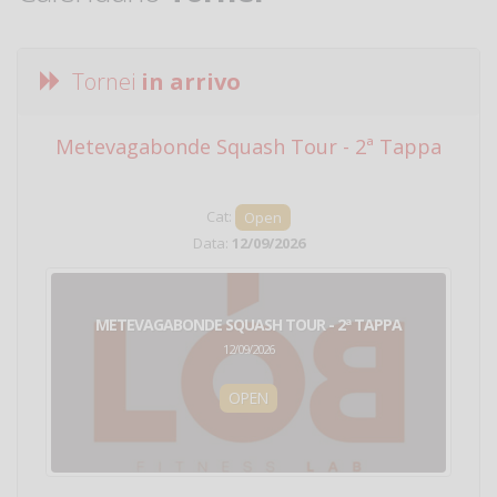
Tornei
in arrivo
Metevagabonde Squash Tour - 2ª Tappa
Ci
Cat:
Open
Data:
12/09/2026
METEVAGABONDE SQUASH TOUR - 2ª TAPPA
12/09/2026
OPEN