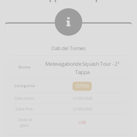
Dati del Torneo
Metevagabonde Squash Tour - 2ª
Nome
:
Tappa
OPEN
Categoria
:
Data inizio:
12/09/2026
Data fine:
12/09/2026
Sede di
LOB
gara: