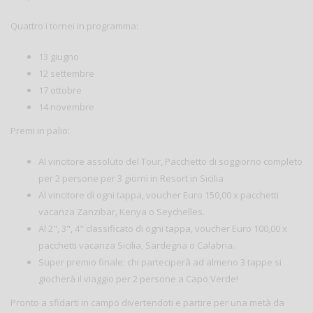
Quattro i tornei in programma:
13 giugno
12 settembre
17 ottobre
14 novembre
Premi in palio:
Al vincitore assoluto del Tour, Pacchetto di soggiorno completo
per 2 persone per 3 giorni in Resort in Sicilia
Al vincitore di ogni tappa, voucher Euro 150,00 x pacchetti
vacanza Zanzibar, Kenya o Seychelles.
Al 2", 3", 4" classificato di ogni tappa, voucher Euro 100,00 x
pacchetti vacanza Sicilia, Sardegna o Calabria.
Super premio finale: chi parteciperà ad almeno 3 tappe si
giocherà il viaggio per 2 persone a Capo Verde!
Pronto a sfidarti in campo divertendoti e partire per una metà da