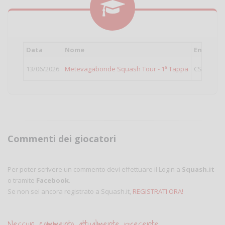
Data
Nome
Ente
C
13/06/2026
Metevagabonde Squash Tour - 1ª Tappa
CSAIN
O
Commenti dei giocatori
Per poter scrivere un commento devi effettuare il Login a
Squash.it
o tramite
Facebook
.
Se non sei ancora registrato a Squash.it,
REGISTRATI ORA!
Nessun commento attualmente presente