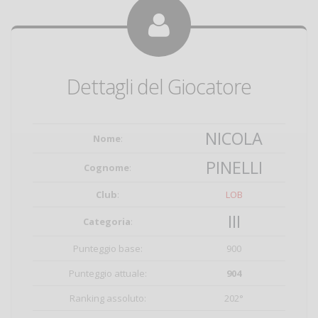
Dettagli del Giocatore
NICOLA
Nome
:
PINELLI
Cognome
:
Club
:
LOB
III
Categoria
:
Punteggio base:
900
Punteggio attuale:
904
Ranking assoluto:
202°