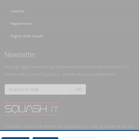
Classifica
Regolamento
Regole dello Squash
Newsletter
Ricevi gli aggiornamenti sugli ultimi eventi nazionali e internazionali, e le
offerte dello Store di Squash.it... Iscriviti alla nostra Newsletter!
OK!
SQUASH.it: Il punto di riferimento quotidiano per tutti gli amanti di questo
magnifico sport.
Leggi