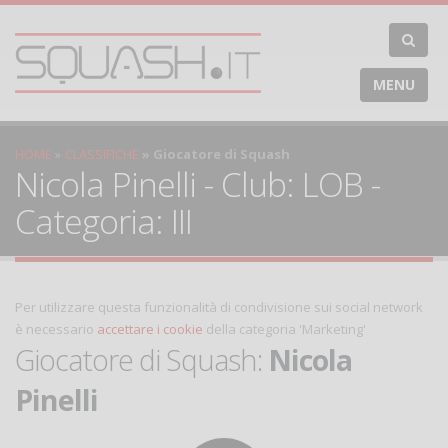
MENU
HOME
CLASSIFICHE
Giocatore di Squash
Nicola Pinelli - Club: LOB -
Categoria: III
Per utilizzare questa funzionalità di condivisione sui social network
è necessario
accettare i cookie
della categoria 'Marketing'
Giocatore di Squash:
Nicola
Pinelli