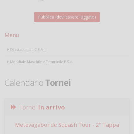
Menu
Dilettantistica C.S.A.In.
Mondiale Maschile e Femminile P.S.A.
Calendario
Tornei
Tornei
in arrivo
Metevagabonde Squash Tour - 2ª Tappa
Ci