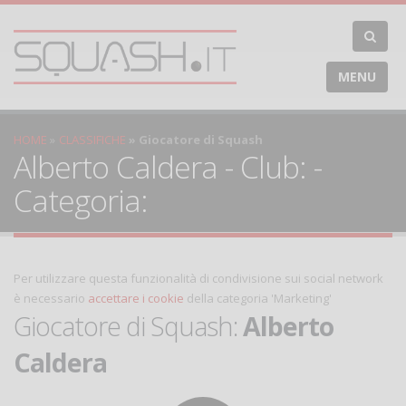
MENU
HOME
CLASSIFICHE
Giocatore di Squash
Alberto Caldera - Club: -
Categoria:
Per utilizzare questa funzionalità di condivisione sui social network
è necessario
accettare i cookie
della categoria 'Marketing'
Giocatore di Squash:
Alberto
Caldera