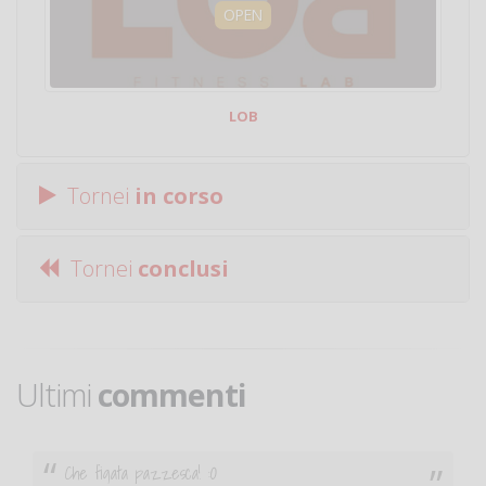
OPEN
LOB
Tornei
in corso
Tornei
conclusi
Ultimi
commenti
Che figata pazzesca! :O