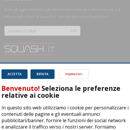
Ricevi gli aggiornamenti sugli ultimi eventi nazionali e internazionali, e le
offerte dello Store di Squash.it... Iscriviti alla nostra Newsletter!
OK!
SQUASH.it: Il punto di riferimento quotidiano per tutti gli amanti di questo
magnifico sport.
Leggi
ACCETTA
RIFIUTA
Impostazioni
Benvenuto!
Seleziona le preferenze
relative ai cookie
In questo sito web utilizziamo i cookie per personalizzare i
ASD Let's Sport - Via T. Olivelli 3, 25014 Castenedolo (BS) - P. Iva:
contenuti delle pagine e gli eventuali annunci
04278030988
pubblicitari/banner, fornire le funzioni dei social network
© Copyright 2015 | All Rights Reserved - Powered by
DynDevice
e analizzare il traffico verso i nostri server. Forniamo