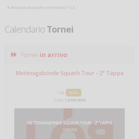
Mondiale Maschile e Femminile P.S.A.
Calendario
Tornei
Tornei
in arrivo
Metevagabonde Squash Tour - 2ª Tappa
Ci
Cat:
Open
Data:
12/09/2026
METEVAGABONDE SQUASH TOUR - 2ª TAPPA
12/09/2026