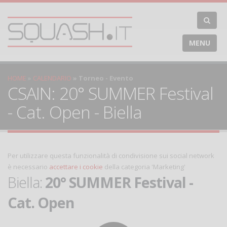
MENU
HOME
CALENDARIO
Torneo - Evento
CSAIN: 20° SUMMER Festival
- Cat. Open - Biella
Per utilizzare questa funzionalità di condivisione sui social network
è necessario
accettare i cookie
della categoria 'Marketing'
Biella:
20° SUMMER Festival -
Cat. Open