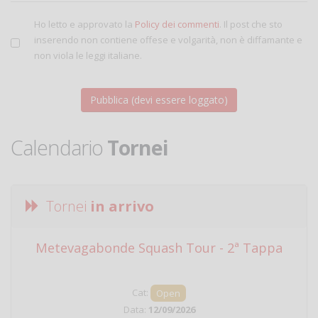
Ho letto e approvato la
Policy dei commenti
. Il post che sto
inserendo non contiene offese e volgarità, non è diffamante e
non viola le leggi italiane.
Calendario
Tornei
Tornei
in arrivo
Metevagabonde Squash Tour - 2ª Tappa
Ci
Cat:
Open
Data:
12/09/2026