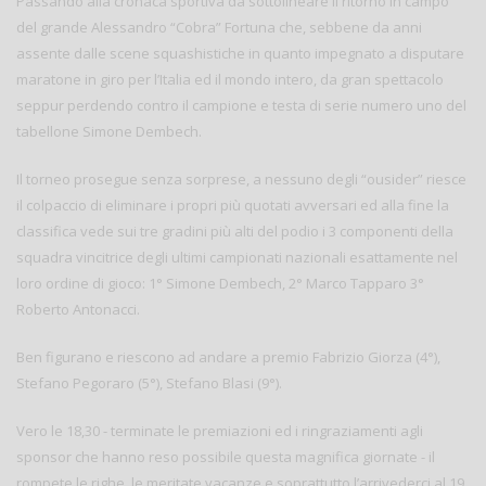
Passando alla cronaca sportiva da sottolineare il ritorno in campo
del grande Alessandro “Cobra” Fortuna che, sebbene da anni
assente dalle scene squashistiche in quanto impegnato a disputare
maratone in giro per l’Italia ed il mondo intero, da gran spettacolo
seppur perdendo contro il campione e testa di serie numero uno del
tabellone Simone Dembech.
Il torneo prosegue senza sorprese, a nessuno degli “ousider” riesce
il colpaccio di eliminare i propri più quotati avversari ed alla fine la
classifica vede sui tre gradini più alti del podio i 3 componenti della
squadra vincitrice degli ultimi campionati nazionali esattamente nel
loro ordine di gioco: 1° Simone Dembech, 2° Marco Tapparo 3°
Roberto Antonacci.
Ben figurano e riescono ad andare a premio Fabrizio Giorza (4°),
Stefano Pegoraro (5°), Stefano Blasi (9°).
Vero le 18,30 - terminate le premiazioni ed i ringraziamenti agli
sponsor che hanno reso possibile questa magnifica giornate - il
rompete le righe, le meritate vacanze e soprattutto l’arrivederci al 19