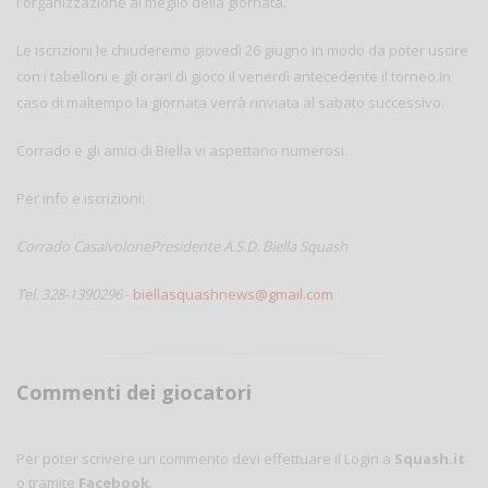
l'organizzazione al meglio della giornata.
Le iscrizioni le chiuderemo giovedì 26 giugno in modo da poter uscire
con i tabelloni e gli orari di gioco il venerdì antecedente il torneo.In
caso di maltempo la giornata verrà rinviata al sabato successivo.
Corrado e gli amici di Biella vi aspettano numerosi.
Per info e iscrizioni:
Corrado CasalvolonePresidente A.S.D. Biella Squash
Tel. 328-1390296
-
biellasquashnews@gmail.com
Commenti dei giocatori
Per poter scrivere un commento devi effettuare il Login a
Squash.it
o tramite
Facebook
.