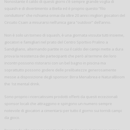
Nonostante il caldo di questi giorni c’è sempre grande voglia di
squash e di divertimento a Biella ed è proprio questo “filo
conduttore” che richiama ormai da oltre 20 anni i migliori giocatori del
Circuito Csain a misurarsi nell’unica gara “outdoor” dell’anno.
Non è solo un torneo di squash, è una giornata vissuta tutti insieme,
giocatori e famigliari nel prato del Centro Sportivo Pralino a
Sandigliano, alternando partite in cui il caldo dei campi mette a dura
prova la resistenza dei partecipanti che però al termine dei loro
incontri possono ristorarsi con un bel bagno in piscina ma
soprattutto possono godere delle prelibatezze generosamente
messe a disposizione degli sponsor: Birra Menabrea e NaturalBoom
the 1st mental drink.
Sono proprio i ricercatissimi prodotti offerti da questi eccezionali
sponsor locali che attraggono e spingono un numero sempre
notevole di giocatori a cimentarsi per tutto il giorno sui torridi campi
da gioco.