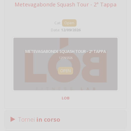
Metevagabonde Squash Tour - 2ª Tappa
Ci
Cat:
Open
Data:
12/09/2026
METEVAGABONDE SQUASH TOUR - 2ª TAPPA
12/09/2026
OPEN
LOB
Tornei
in corso