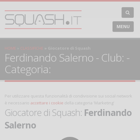
MENU
HOME
CLASSIFICHE
Giocatore di Squash
Ferdinando Salerno - Club: -
Categoria:
Per utilizzare questa funzionalità di condivisione sui social network
è necessario
accettare i cookie
della categoria 'Marketing'
Giocatore di Squash:
Ferdinando
Salerno