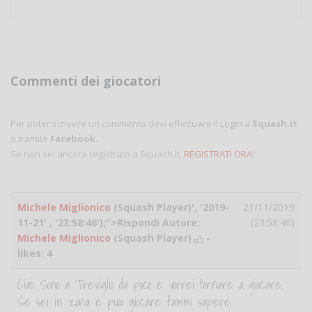
Commenti dei giocatori
Per poter scrivere un commento devi effettuare il Login a
Squash.it
o tramite
Facebook
.
Se non sei ancora registrato a Squash.it,
REGISTRATI ORA!
Michele Miglionico
(Squash Player)', '2019-
21/11/2019
11-21' , '23:58:46');">Rispondi Autore:
(23:58:46)
Michele Miglionico
(Squash Player)
-
likes:
4
Ciao. Sono a Treviglio da poco e vorrei tornare a giocare.
Se sei in zona e puoi giocare fammi sapere.