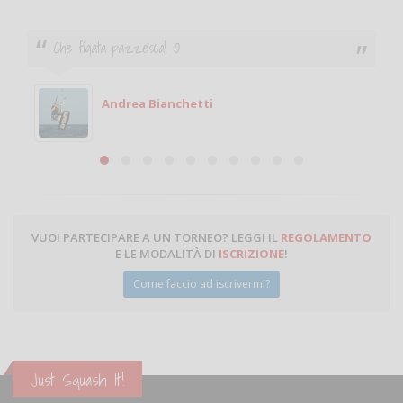
Ciao. Sono a Treviglio da poco e vorrei tornare a
giocare. Se sei in zona e puoi giocare fammi sapere.
Michele
Michele Miglionico
VUOI PARTECIPARE A UN TORNEO? LEGGI IL
REGOLAMENTO
E LE MODALITÀ DI
ISCRIZIONE
!
Come faccio ad iscrivermi?
Just Squash It!