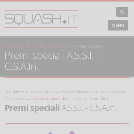
MENU
HOME
ATTIVITÀ
Nazionale C.S.A.In.
Premi speciali
Premi speciali A.S.S.I. -
C.S.A.In.
Per utilizzare questa funzionalità di condivisione sui social network
è necessario
accettare i cookie
della categoria 'Marketing'
Premi speciali
A.S.S.I. - C.S.A.In.