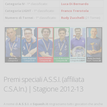
Categoria IV
- 1° classificato:
Luca Di Bernardo
Categoria LIGHT
- 1° classificato:
Franco Trerotola
Numero di Tornei
- 1° classificato:
Rudy Zucchelli
(21 Tornei)
Premi speciali A.S.S.I. (affiliata
C.S.A.In.) | Stagione 2012-13
A nome di
A.S.S.I.
e
Squash.it
ringraziamo tutti i giocatori che anche