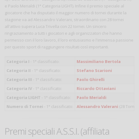
e Paolo Merialdi (1° Categoria LIGHT). Infine il premio speciale al
giocatore che ha disputato il maggior numero di tornei durante la
stagione va ad Alessandro Valerani, straordinario con 28 tornei
all'attivo supera Luca Trivella con 22 tornei. Un sincero
ringraziamento a tutti i giocatori e agli organizzatori che hanno
permesso con il loro lavoro, il loro entusiasmo e l'immensa passione
per questo sport di raggiungere risultati così importanti.
Categoria I
- 1° classificato:
Massimiliano Bertola
Categoria II
- 1° classificato:
Stefano Scarioni
Categoria III
- 1° classificato:
Paolo Ghirelli
Categoria IV
- 1° classificato:
Riccardo Ottaviani
Categoria LIGHT
- 1° classificato:
Paolo Merialdi
Numero di Tornei
- 1° classificato:
Alessandro Valerani
(28 Tornei)
Premi speciali A.S.S.I. (affiliata