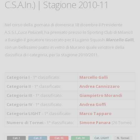
C.S.A.In.) | Stagione 2010-11
Nel corso della giornata di domenica 18 dicembre il Presidente
A.S.S.I.,
Luca Pelucelli
, ha premiato presso lo Sporting Club di Milano3
a Basiglio il giocatore tesserato per il Lugano Squash
Marcello Galli
,
con un bellissimo piatto in vetro di Murano quale vincitore della
classifica di I categoria, per la stagione 2010/2011.
Categoria I
- 1° classificato:
Marcello Galli
Categoria II
- 1° classificato:
Andrea Cannizzaro
Categoria III
- 1° classificato:
Giampietro Morandi
Categoria IV
- 1° classificato:
Andrea Goffi
Categoria LIGHT
- 1° classificato:
Marco Tapparo
Numero di Tornei
- 1° classificato:
Simone Panara
(26 Tornei)