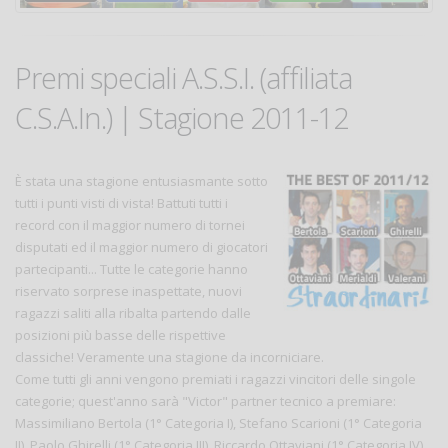
Premi speciali A.S.S.I. (affiliata
C.S.A.In.) | Stagione 2011-12
È stata una stagione entusiasmante sotto
tutti i punti visti di vista! Battuti tutti i
record con il maggior numero di tornei
disputati ed il maggior numero di giocatori
partecipanti... Tutte le categorie hanno
riservato sorprese inaspettate, nuovi
ragazzi saliti alla ribalta partendo dalle
posizioni più basse delle rispettive
classiche! Veramente una stagione da incorniciare.
Come tutti gli anni vengono premiati i ragazzi vincitori delle singole
categorie; quest'anno sarà "Victor" partner tecnico a premiare:
Massimiliano Bertola (1° Categoria I), Stefano Scarioni (1° Categoria
II), Paolo Ghirelli (1° Categoria III), Riccardo Ottaviani (1° Categoria IV)