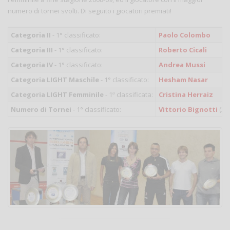
numero di tornei svolti. Di seguito i giocatori premiati!
Categoria II
- 1° classificato:
Paolo Colombo
Categoria III
- 1° classificato:
Roberto Cicali
Categoria IV
- 1° classificato:
Andrea Mussi
Categoria LIGHT Maschile
- 1° classificato:
Hesham Nasar
Categoria LIGHT Femminile
- 1ª classificata:
Cristina Herraiz
Numero di Tornei
- 1° classificato:
Vittorio Bignotti
(26