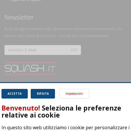
Newsletter
Ricevi gli aggiornamenti sugli ultimi eventi nazionali e internazionali, e le
offerte dello Store di Squash.it... Iscriviti alla nostra Newsletter!
OK!
SQUASH.it: Il punto di riferimento quotidiano per tutti gli amanti di questo
magnifico sport.
Leggi
ACCETTA
RIFIUTA
Impostazioni
Benvenuto!
Seleziona le preferenze
relative ai cookie
In questo sito web utilizziamo i cookie per personalizzare i
ASD Let's Sport - Via T. Olivelli 3, 25014 Castenedolo (BS) - P. Iva: