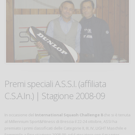
Premi speciali A.S.S.I. (affiliata
C.S.A.In.) | Stagione 2008-09
In occasione del
International Squash Challenge 8
che si è tenuta
al Millennium Sport&Fitness di Brescia il 22-24 ottobre, ASSI ha
premiato i primi classificati delle Categorie II, III, IV, LIGHT Maschile e
Femminile a fine stagione 2008-09, ed il giocatore con il maggior