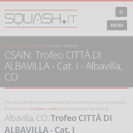
MENU
HOME
CALENDARIO
Torneo - Evento
CSAIN: Trofeo CITTÀ DI
ALBAVILLA - Cat. I - Albavilla,
CO
Per utilizzare questa funzionalità di condivisione sui social network
è necessario
accettare i cookie
della categoria 'Marketing'
Albavilla, CO:
Trofeo CITTÀ DI
ALBAVILLA - Cat. I