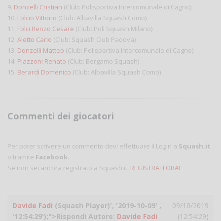
9.
Donzelli Cristian
(Club: Polisportiva Intercomunale di Cagno)
10.
Folcio Vittorio
(Club: Albavilla Squash Como)
11.
Folci Renzo Cesare
(Club: Poli Squash Milano)
12.
Aletto Carlo
(Club: Squash Club Padova)
13.
Donzelli Matteo
(Club: Polisportiva Intercomunale di Cagno)
14.
Piazzoni Renato
(Club: Bergamo Squash)
15.
Berardi Domenico
(Club: Albavilla Squash Como)
Commenti dei giocatori
Per poter scrivere un commento devi effettuare il Login a
Squash.it
o tramite
Facebook
.
Se non sei ancora registrato a Squash.it,
REGISTRATI ORA!
Davide Fadi
(Squash Player)', '2019-10-09' ,
09/10/2019
'12:54:29');">Rispondi Autore:
Davide Fadi
(12:54:29)