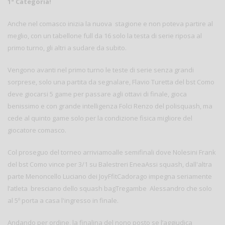
1ª Categoria!
Anche nel comasco inizia la nuova stagione e non poteva partire al
meglio, con un tabellone full da 16 solo la testa di serie riposa al
primo turno, gli altri a sudare da subito.
Vengono avanti nel primo turno le teste di serie senza grandi
sorprese, solo una partita da segnalare, Flavio Turetta del bst Como
deve giocarsi 5 game per passare agli ottavi di finale, gioca
benissimo e con grande intelligenza Folci Renzo del polisquash, ma
cede al quinto game solo per la condizione fisica migliore del
giocatore comasco.
Col proseguo del torneo arriviamoalle semifinali dove Nolesini Frank
del bst Como vince per 3/1 su Balestreri EneaAssi squash, dall'altra
parte Menoncello Luciano dei JoyFfitCadorago impegna seriamente
l’atleta bresciano dello squash bagTregambe Alessandro che solo
al 5º porta a casa l'ingresso in finale.
Andando per ordine, la finalina del nono posto se l’aggiudica