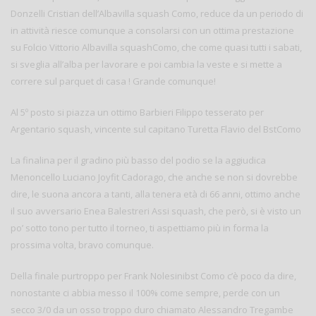
Donzelli Cristian dell’Albavilla squash Como, reduce da un periodo di
in attività riesce comunque a consolarsi con un ottima prestazione
su Folcio Vittorio Albavilla squashComo, che come quasi tutti i sabati,
si sveglia all’alba per lavorare e poi cambia la veste e si mette a
correre sul parquet di casa ! Grande comunque!
Al 5º posto si piazza un ottimo Barbieri Filippo tesserato per
Argentario squash, vincente sul capitano Turetta Flavio del BstComo
La finalina per il gradino più basso del podio se la aggiudica
Menoncello Luciano Joyfit Cadorago, che anche se non si dovrebbe
dire, le suona ancora a tanti, alla tenera età di 66 anni, ottimo anche
il suo avversario Enea Balestreri Assi squash, che però, si è visto un
po’ sotto tono per tutto il torneo, ti aspettiamo più in forma la
prossima volta, bravo comunque.
Della finale purtroppo per Frank Nolesinibst Como c’è poco da dire,
nonostante ci abbia messo il 100% come sempre, perde con un
secco 3/0 da un osso troppo duro chiamato Alessandro Tregambe