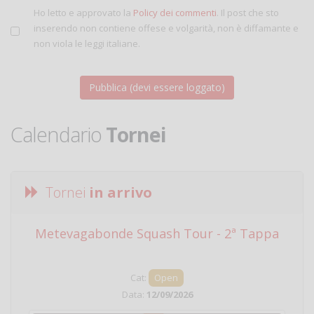
Ho letto e approvato la
Policy dei commenti
. Il post che sto
inserendo non contiene offese e volgarità, non è diffamante e
non viola le leggi italiane.
Calendario
Tornei
Tornei
in arrivo
Metevagabonde Squash Tour - 2ª Tappa
Ci
Cat:
Open
Data:
12/09/2026