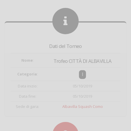
Dati del Torneo
Nome
:
Trofeo CITTÀ DI ALBAVILLA
I
Categoria
:
Data inizio:
05/10/2019
Data fine:
05/10/2019
Sede di gara:
Albavilla Squash Como