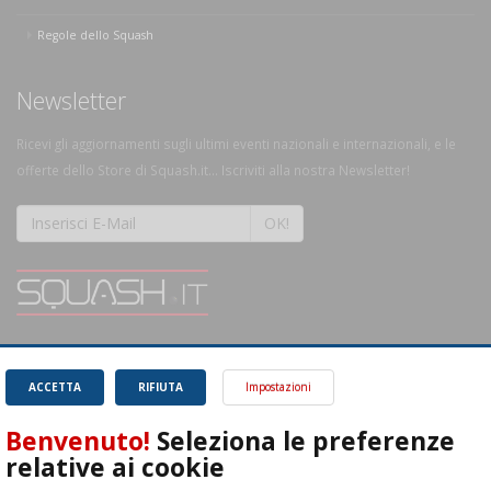
Regole dello Squash
Newsletter
Ricevi gli aggiornamenti sugli ultimi eventi nazionali e internazionali, e le
offerte dello Store di Squash.it... Iscriviti alla nostra Newsletter!
OK!
SQUASH.it: Il punto di riferimento quotidiano per tutti gli amanti di questo
magnifico sport.
Leggi
ACCETTA
RIFIUTA
Impostazioni
Benvenuto!
Seleziona le preferenze
relative ai cookie