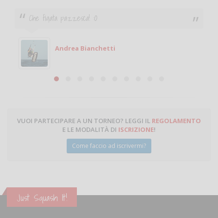
Ciao. Sono a Treviglio da poco e vorrei tornare a
giocare. Se sei in zona e puoi giocare fammi sapere.
Michele
Michele Miglionico
VUOI PARTECIPARE A UN TORNEO? LEGGI IL
REGOLAMENTO
E LE MODALITÀ DI
ISCRIZIONE
!
Come faccio ad iscrivermi?
Just Squash It!