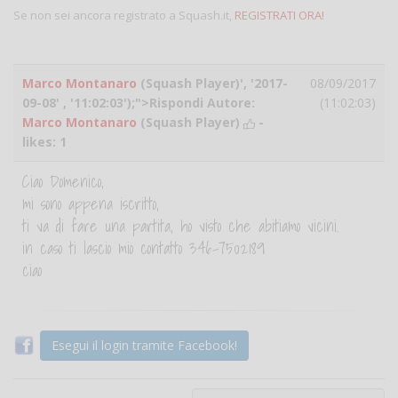
Se non sei ancora registrato a Squash.it,
REGISTRATI ORA!
Marco Montanaro
(Squash Player)', '2017-
08/09/2017
09-08' , '11:02:03');">Rispondi Autore:
(11:02:03)
Marco Montanaro
(Squash Player)
-
likes:
1
Ciao Domenico,
mi sono appena iscritto,
ti va di fare una partita, ho visto che abitiamo vicini.
in caso ti lascio mio contatto 346-7502189
ciao
Esegui il login tramite Facebook!