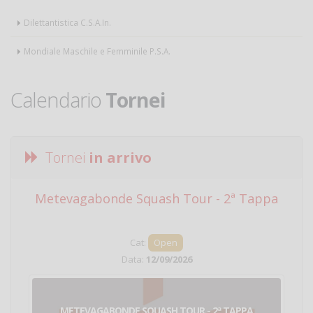
Dilettantistica C.S.A.In.
Mondiale Maschile e Femminile P.S.A.
Calendario
Tornei
Tornei
in arrivo
Metevagabonde Squash Tour - 2ª Tappa
Ci
Cat:
Open
Data:
12/09/2026
METEVAGABONDE SQUASH TOUR - 2ª TAPPA