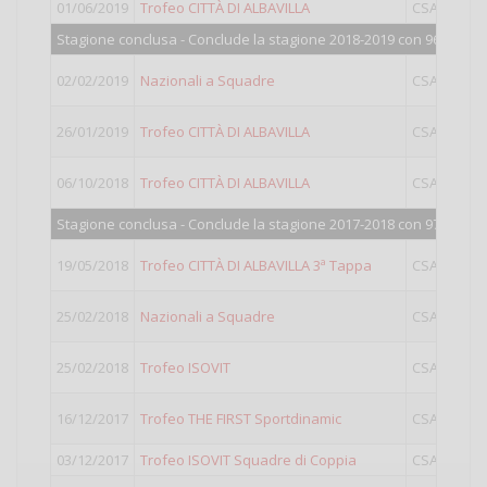
01/06/2019
Trofeo CITTÀ DI ALBAVILLA
CSAIN
Stagione conclusa - Conclude la stagione 2018-2019 con 965 punti
02/02/2019
Nazionali a Squadre
CSAIN
26/01/2019
Trofeo CITTÀ DI ALBAVILLA
CSAIN
06/10/2018
Trofeo CITTÀ DI ALBAVILLA
CSAIN
Stagione conclusa - Conclude la stagione 2017-2018 con 976 punti
19/05/2018
Trofeo CITTÀ DI ALBAVILLA 3ª Tappa
CSAIN
Gio
25/02/2018
Nazionali a Squadre
CSAIN
25/02/2018
Trofeo ISOVIT
CSAIN
16/12/2017
Trofeo THE FIRST Sportdinamic
CSAIN
Gio
03/12/2017
Trofeo ISOVIT Squadre di Coppia
CSAIN