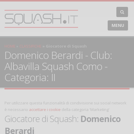
MENU
HOME
CLASSIFICHE
Giocatore di Squash
Domenico Berardi - Club:
Albavilla Squash Como -
Categoria: II
Per utilizzare questa funzionalità di condivisione sui social network
è necessario
accettare i cookie
della categoria 'Marketing'
Giocatore di Squash:
Domenico
Berardi