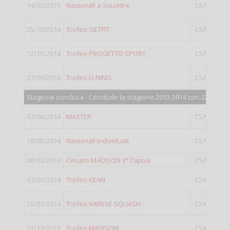
14/03/2015
Nazionali a Squadre
CSAIN
25/10/2014
Trofeo GETFIT
CSAIN
12/10/2014
Trofeo PROGETTO SPORT
CSAIN
27/09/2014
Trofeo LI-NING
CSAIN
Stagione conclusa - Conclude la stagione 2013-2014 con 227 punti
07/06/2014
MASTER
CSAIN
18/05/2014
Nazionali Individuali
CSAIN
08/03/2014
Circuito MADISON 3ª Tappa
CSAIN
01/03/2014
Trofeo KEAN
CSAIN
25/01/2014
Trofeo VARESE SQUASH
CSAIN
23/11/2013
Trofeo MADISON
CSAIN