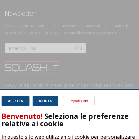
Newsletter
Ricevi gli aggiornamenti sugli ultimi eventi nazionali e internazionali, e le
offerte dello Store di Squash.it... Iscriviti alla nostra Newsletter!
OK!
SQUASH.it: Il punto di riferimento quotidiano per tutti gli amanti di questo
magnifico sport.
Leggi
ACCETTA
RIFIUTA
Impostazioni
Benvenuto!
Seleziona le preferenze
relative ai cookie
ASD Let's Sport - Via T. Olivelli 3, 25014 Castenedolo (BS) - P. Iva:
In questo sito web utilizziamo i cookie per personalizzare i
04278030988