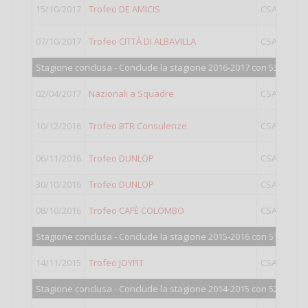
15/10/2017
Trofeo DE AMICIS
CSAIN
07/10/2017
Trofeo CITTÀ DI ALBAVILLA
CSAIN
Stagione conclusa - Conclude la stagione 2016-2017 con 531 punti
02/04/2017
Nazionali a Squadre
CSAIN
10/12/2016
Trofeo BTR Consulenze
CSAIN
06/11/2016
Trofeo DUNLOP
CSAIN
30/10/2016
Trofeo DUNLOP
CSAIN
08/10/2016
Trofeo CAFÈ COLOMBO
CSAIN
Stagione conclusa - Conclude la stagione 2015-2016 con 515 punti
14/11/2015
Trofeo JOYFIT
CSAIN
Stagione conclusa - Conclude la stagione 2014-2015 con 528 punti