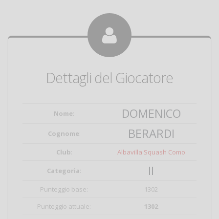
Dettagli del Giocatore
DOMENICO
Nome
:
BERARDI
Cognome
:
Club
:
Albavilla Squash Como
II
Categoria
:
Punteggio base:
1302
Punteggio attuale:
1302