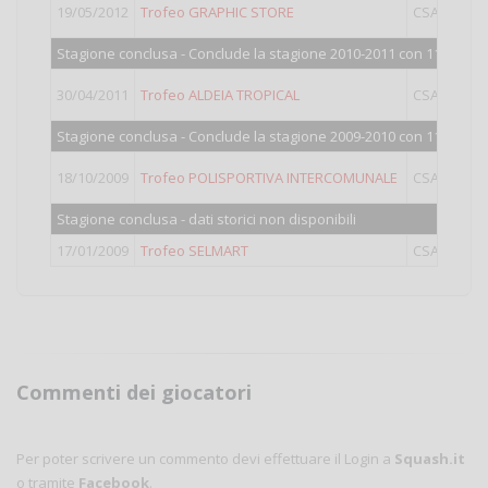
19/05/2012
Trofeo GRAPHIC STORE
CSAIN
Stagione conclusa - Conclude la stagione 2010-2011 con 111 punti
30/04/2011
Trofeo ALDEIA TROPICAL
CSAIN
Stagione conclusa - Conclude la stagione 2009-2010 con 116 punti
18/10/2009
Trofeo POLISPORTIVA INTERCOMUNALE
CSAIN
Stagione conclusa - dati storici non disponibili
17/01/2009
Trofeo SELMART
CSAIN
Commenti dei giocatori
Per poter scrivere un commento devi effettuare il Login a
Squash.it
o tramite
Facebook
.