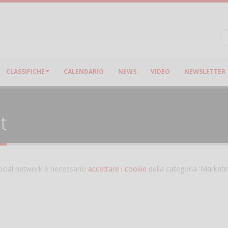
CLASSIFICHE
CALENDARIO
NEWS
VIDEO
NEWSLETTER
t
 social network è necessario
accettare i cookie
della categoria 'Marketi
Salve,