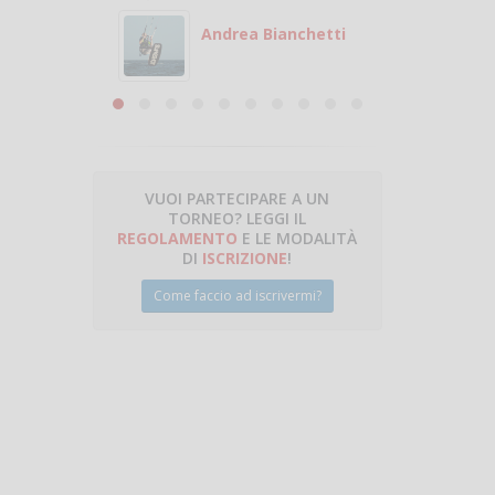
otare
giocare.
 con
puoi gio
Andrea Bianchetti
mero
Michele
are
VUOI PARTECIPARE A UN
TORNEO? LEGGI IL
talano
REGOLAMENTO
E LE MODALITÀ
DI
ISCRIZIONE
!
Come faccio ad iscrivermi?