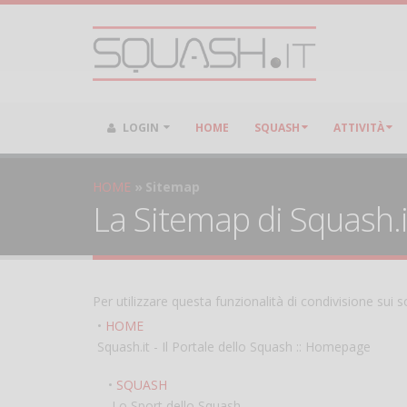
LOGIN
HOME
SQUASH
ATTIVITÀ
HOME
Sitemap
La Sitemap di Squash.i
Per utilizzare questa funzionalità di condivisione sui
•
HOME
Squash.it - Il Portale dello Squash :: Homepage
•
SQUASH
Lo Sport dello Squash