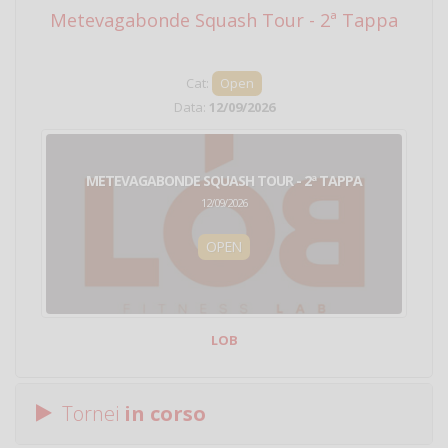
Metevagabonde Squash Tour - 2ª Tappa
Ci
Cat:
Open
Data:
12/09/2026
METEVAGABONDE SQUASH TOUR - 2ª TAPPA
12/09/2026
OPEN
LOB
Tornei
in corso