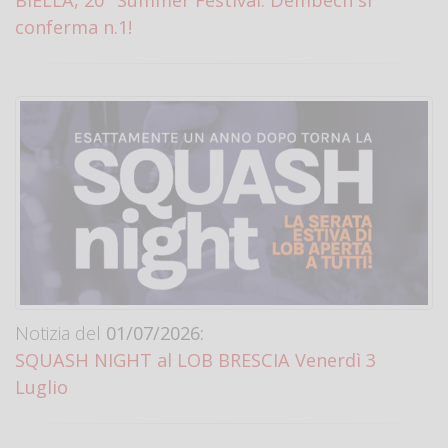
BIELLA, 20° Summer Festival: Dembech si
conferma n.1!
Notizia del
01/07/2026:
SQUASH NIGHT al LOB BRESCIA Venerdì 3
Luglio