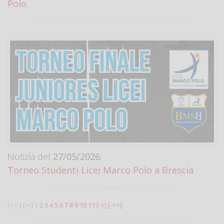
Polo
Notizia del
27/05/2026:
Torneo Studenti Licei Marco Polo a Brescia
[<<-]
[<-]
1
2
3
4
5
6
7
8
9
10
11
[->]
[->>]