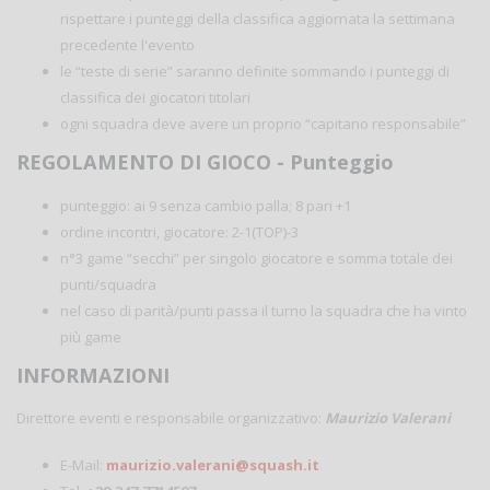
rispettare i punteggi della classifica aggiornata la settimana
precedente l'evento
le “teste di serie” saranno definite sommando i punteggi di
classifica dei giocatori titolari
ogni squadra deve avere un proprio “capitano responsabile”
REGOLAMENTO DI GIOCO - Punteggio
punteggio: ai 9 senza cambio palla; 8 pari +1
ordine incontri, giocatore: 2-1(TOP)-3
n°3 game “secchi” per singolo giocatore e somma totale dei
punti/squadra
nel caso di parità/punti passa il turno la squadra che ha vinto
più game
INFORMAZIONI
Direttore eventi e responsabile organizzativo:
Maurizio Valerani
E-Mail:
maurizio.valerani@squash.it