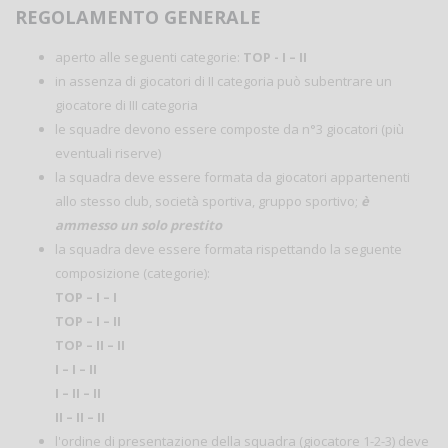
REGOLAMENTO GENERALE
aperto alle seguenti categorie:
TOP - I – II
in assenza di giocatori di II categoria può subentrare un
giocatore di III categoria
le squadre devono essere composte da n°3 giocatori (più
eventuali riserve)
la squadra deve essere formata da giocatori appartenenti
allo stesso club, società sportiva, gruppo sportivo;
è
ammesso un solo prestito
la squadra deve essere formata rispettando la seguente
composizione (categorie):
TOP – I – I
TOP – I – II
TOP – II – II
I – I – II
I – II – II
II – II – II
l'ordine di presentazione della squadra (giocatore 1-2-3) deve