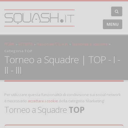
MENU
HOME
ATTIVITÀ
Nazionale C.S.A.In.
Nazionali a Squadre
Categoria TOP
Torneo a Squadre | TOP - I -
II - III
Per utilizzare questa funzionalità di condivisione sui social network
è necessario
accettare i cookie
della categoria 'Marketing'
Torneo a Squadre
TOP