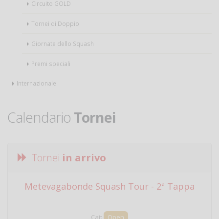
Circuito GOLD
Tornei di Doppio
Giornate dello Squash
Premi speciali
Internazionale
Calendario
Tornei
Tornei
in arrivo
Metevagabonde Squash Tour - 2ª Tappa
Ci
Cat:
Open