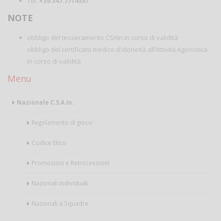
Tel.
+39.347.7714597
NOTE
obbligo del tesseramento CSAIn in corso di validità
obbligo del certificato medico d'idoneità all’Attività Agonistica
in corso di validità
Menu
Nazionale C.S.A.In.
Regolamento di gioco
Codice Etico
Promozioni e Retrocessioni
Nazionali Individuali
Nazionali a Squadre