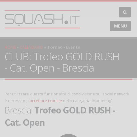
MENU
HOME
CALENDARIO
Torneo - Evento
CLUB: Trofeo GOLD RUSH
- Cat. Open - Brescia
Per utilizzare questa funzionalità di condivisione sui social network
è necessario
accettare i cookie
della categoria 'Marketing'
Brescia:
Trofeo GOLD RUSH -
Cat. Open