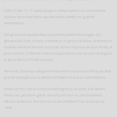
Dalle 10 alle 17, i 3 campi da gioco sempre pieni con una formula
riuscita, dove tutti hanno giocato tante partite con grande
divertimento.
Nel girone principianti dopo una prima partita di assaggio con
giocatori più forti, si sono scontrati in un girone di fuoco, al termine è
risultato vincitore Bonvini su Lonati. Buona la prova dei due PInelli, al
primo torneo, il 14enne Pietro e il papà Nicola che cercano di seguire
le gesta del Doc Pinelli Lorenzo.
Nei medi, chiamata categoria Pretendenti (ad una classifica più alta)
grande battaglia con la vittoria di Paderni David su Faita Roberto.
Infine nei Pro, con la sorpresa dell'ingresso nei primi 4 di Alberto
Faverzani, giocatore già di classifica 20 anni fa, che ha battuto
Alberto Spalenza, che non riesce per problemi fisici a tornare al
100%.