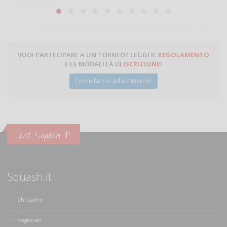
Michele Miglionico
VUOI PARTECIPARE A UN TORNEO? LEGGI IL
REGOLAMENTO
E LE MODALITÀ DI
ISCRIZIONE
!
Come faccio ad iscrivermi?
Just Squash It!
Squash.it
Chi siamo
Registrati