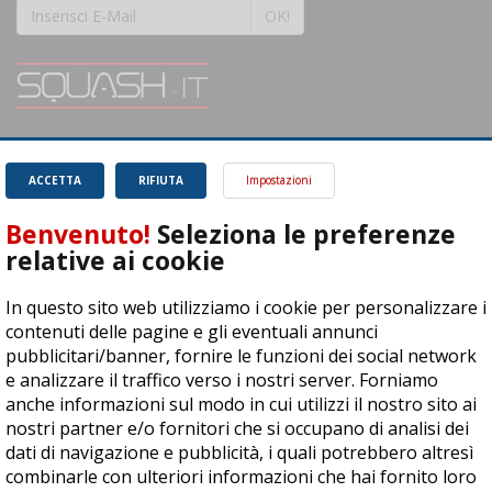
OK!
SQUASH.it: Il punto di riferimento quotidiano per tutti gli amanti di questo
magnifico sport.
Leggi
ACCETTA
RIFIUTA
Impostazioni
Benvenuto!
Seleziona le preferenze
relative ai cookie
In questo sito web utilizziamo i cookie per personalizzare i
ASD Let's Sport - Via T. Olivelli 3, 25014 Castenedolo (BS) - P. Iva:
contenuti delle pagine e gli eventuali annunci
04278030988
pubblicitari/banner, fornire le funzioni dei social network
© Copyright 2015 | All Rights Reserved - Powered by
DynDevice
e analizzare il traffico verso i nostri server. Forniamo
anche informazioni sul modo in cui utilizzi il nostro sito ai
Privacy Policy
Cookie Policy
Accessibilità
Sitemap
nostri partner e/o fornitori che si occupano di analisi dei
dati di navigazione e pubblicità, i quali potrebbero altresì
combinarle con ulteriori informazioni che hai fornito loro