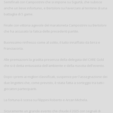
Semifinali con Campostrini che si impone su Sigurtà, che subisce
anche un lieve infortunio, e Bertoloni su Faverzani al termine di una
battaglia di 5 game.
Finale con vittoria agevole del maratoneta Campostrini su Bertoloni
che ha accusato la fatica delle precedenti partite.
Buonissimo rinfresco come al solito, il tutto innaffiato da birra e
Franciacorta.
Alle premiazioni la gradita presenza della delegata del CARE Gold
che si è detta entusiasta dell'ambiente e della riuscita dell'evento.
Dopo i premi ai migliori classificati, suspence per l'assegnazione dei
due lingottini che, come previsto, è stata fatta a sorteggio tra tutti i
giocatori partecipanti.
La fortuna è scesa su Filippini Roberto e Arcari Michela.
Sicuramente un grande evento che chiude il 2025 con segnali di