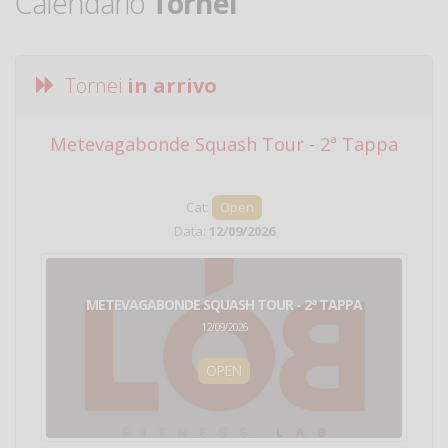
Calendario
Tornei
Tornei
in arrivo
Metevagabonde Squash Tour - 2ª Tappa
Ci
Cat:
Open
Data:
12/09/2026
METEVAGABONDE SQUASH TOUR - 2ª TAPPA
12/09/2026
OPEN