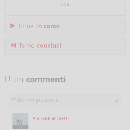
LOB
Tornei
in corso
Tornei
conclusi
Ultimi
commenti
Ciao. Sono a Treviglio da poco e vorrei tornare a
giocare. Se sei in zona e puoi giocare fammi sapere.
Michele