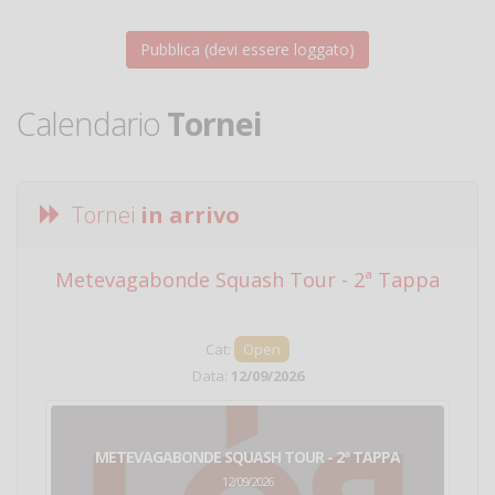
Calendario
Tornei
Tornei
in arrivo
Metevagabonde Squash Tour - 2ª Tappa
Ci
Cat:
Open
Data:
12/09/2026
METEVAGABONDE SQUASH TOUR - 2ª TAPPA
12/09/2026