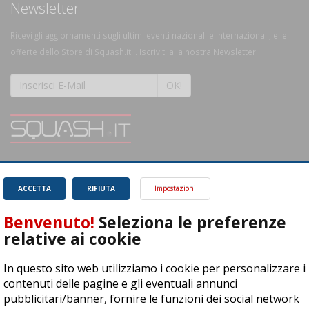
Newsletter
Ricevi gli aggiornamenti sugli ultimi eventi nazionali e internazionali, e le
offerte dello Store di Squash.it... Iscriviti alla nostra Newsletter!
OK!
SQUASH.it: Il punto di riferimento quotidiano per tutti gli amanti di questo
magnifico sport.
Leggi
ACCETTA
RIFIUTA
Impostazioni
Benvenuto!
Seleziona le preferenze
relative ai cookie
In questo sito web utilizziamo i cookie per personalizzare i
ASD Let's Sport - Via T. Olivelli 3, 25014 Castenedolo (BS) - P. Iva:
contenuti delle pagine e gli eventuali annunci
04278030988
pubblicitari/banner, fornire le funzioni dei social network
© Copyright 2015 | All Rights Reserved - Powered by
DynDevice