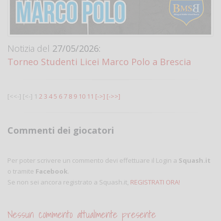
Notizia del
27/05/2026:
Torneo Studenti Licei Marco Polo a Brescia
[<<-]
[<-]
1
2
3
4
5
6
7
8
9
10
11
[->]
[->>]
Commenti dei giocatori
Per poter scrivere un commento devi effettuare il Login a
Squash.it
o tramite
Facebook
.
Se non sei ancora registrato a Squash.it,
REGISTRATI ORA!
Nessun commento attualmente presente