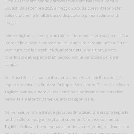
Oltre 400 studenti hanno partecipatocon entusiasmo ai corsi di
Squash da settembre 2025 a maggio 2026, da questi 80 sono stati
selezionatiper le finali di classe disputate la prima settimana di
maggio.
Infine i migliori si sono giocati i titoli e il loronome sarà scritto nell'Albo
D'oro delle attività sportive dei Licei Marco Polo.Partite accese fin dai
primi turni con la possibilità di giocare tutte le posizioni, il tutto
coordinato dall'esperto Staff tecnico, con un istruttore per ogni
campo.
Nel Maschile si è imposto il super favorito Verzeletti Riccardo, già
esperto tennista, in finale su Di Napoli Alessandro, Terzo classificato
Taglietti Matteo, autore di una semifinale bellissima con Verzeletti,
persa 11 a 9 al terzo game. Quarto Maggiori Isaia.
Nel Femminile finale tra due giocatrici di 1a Liceo che si sono imposte
anche sulle compagne degli anni superiori. Vincitrice con merito
Taglietti Melissa, che pur senza esperienza nel tennis, ha dimostrato
una capacità tecnica e agonistica fuori dal comune, imponendosi su