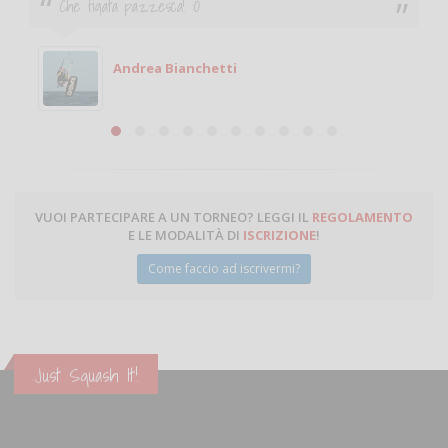
Ciao. Sono a Treviglio da poco e vorrei tornare a
giocare. Se sei in zona e puoi giocare fammi sapere.
Michele
Michele Miglionico
VUOI PARTECIPARE A UN TORNEO? LEGGI IL
REGOLAMENTO
E LE MODALITÀ DI
ISCRIZIONE
!
Come faccio ad iscrivermi?
Just Squash It!