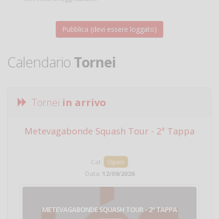
Calendario
Tornei
Tornei
in arrivo
Metevagabonde Squash Tour - 2ª Tappa
Ci
Cat:
Open
Data:
12/09/2026
METEVAGABONDE SQUASH TOUR - 2ª TAPPA