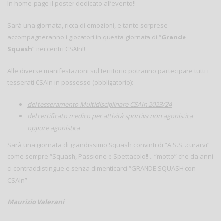
In home-page il poster dedicato all’evento!!
Sarà una giornata, ricca di emozioni, e tante sorprese
accompagneranno i giocatori in questa giornata di “
Grande
Squash
” nei centri CSAIn!!
Alle diverse manifestazioni sul territorio potranno partecipare tutti i
tesserati CSAIn in possesso (obbligatorio):
del tesseramento Multidisciplinare CSAIn 2023/24
del certificato medico per attività sportiva non agonistica
oppure agonistica
Sarà una giornata di grandissimo Squash convinti di “A.S.S.I.curarvi”
come sempre “Squash, Passione e Spettacolo!! .. “motto” che da anni
ci contraddistingue e senza dimenticarci “GRANDE SQUASH con
CSAIn”
Maurizio Valerani