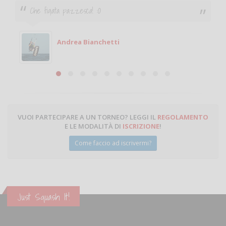
Ciao. Sono a Treviglio da poco e vorrei tornare a
giocare. Se sei in zona e puoi giocare fammi sapere.
Michele
Michele Miglionico
VUOI PARTECIPARE A UN TORNEO? LEGGI IL
REGOLAMENTO
E LE MODALITÀ DI
ISCRIZIONE
!
Come faccio ad iscrivermi?
Just Squash It!