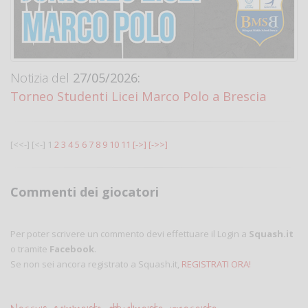
Notizia del
27/05/2026:
Torneo Studenti Licei Marco Polo a Brescia
[<<-]
[<-]
1
2
3
4
5
6
7
8
9
10
11
[->]
[->>]
Commenti dei giocatori
Per poter scrivere un commento devi effettuare il Login a
Squash.it
o tramite
Facebook
.
Se non sei ancora registrato a Squash.it,
REGISTRATI ORA!