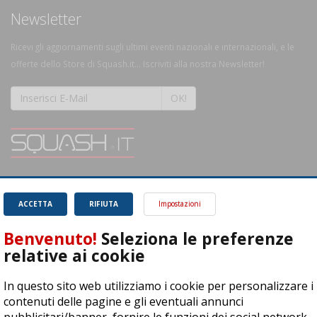
Newsletter
Ricevi gli aggiornamenti sugli ultimi eventi nazionali e internazionali, e le
offerte dello Store di Squash.it... Iscriviti alla nostra Newsletter!
OK!
SQUASH.it: Il punto di riferimento quotidiano per tutti gli amanti di questo
magnifico sport.
Leggi
ACCETTA
RIFIUTA
Impostazioni
Benvenuto!
Seleziona le preferenze
relative ai cookie
In questo sito web utilizziamo i cookie per personalizzare i
ASD Let's Sport - Via T. Olivelli 3, 25014 Castenedolo (BS) - P. Iva:
contenuti delle pagine e gli eventuali annunci
04278030988