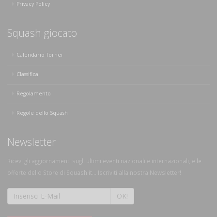
Privacy Policy
Squash giocato
Calendario Tornei
Classifica
Regolamento
Regole dello Squash
Newsletter
Ricevi gli aggiornamenti sugli ultimi eventi nazionali e internazionali, e le
offerte dello Store di Squash.it... Iscriviti alla nostra Newsletter!
OK!