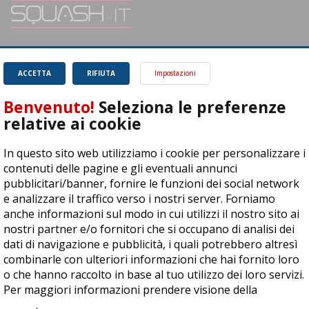
SQUASH.it: Il punto di riferimento quotidiano per tutti gli amanti di questo
magnifico sport.
Leggi
ACCETTA
RIFIUTA
Impostazioni
Benvenuto!
Seleziona le preferenze
relative ai cookie
In questo sito web utilizziamo i cookie per personalizzare i
ASD Let's Sport - Via T. Olivelli 3, 25014 Castenedolo (BS) - P. Iva:
contenuti delle pagine e gli eventuali annunci
04278030988
pubblicitari/banner, fornire le funzioni dei social network
© Copyright 2015 | All Rights Reserved - Powered by
DynDevice
e analizzare il traffico verso i nostri server. Forniamo
anche informazioni sul modo in cui utilizzi il nostro sito ai
Privacy Policy
Cookie Policy
Accessibilità
Sitemap
nostri partner e/o fornitori che si occupano di analisi dei
dati di navigazione e pubblicità, i quali potrebbero altresì
combinarle con ulteriori informazioni che hai fornito loro
o che hanno raccolto in base al tuo utilizzo dei loro servizi.
Per maggiori informazioni prendere visione della
cookie
policy
.