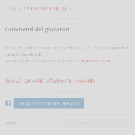
[<<-]
[<-]
1
2
3
4
5
6
7
8
9
10
11
[->]
[->>]
Commenti dei giocatori
Per poter scrivere un commento devi effettuare il Login a
Squash.it
o tramite
Facebook
.
Se non sei ancora registrato a Squash.it,
REGISTRATI ORA!
Nessun commento attualmente presente
Esegui il login tramite Facebook!
Utente: