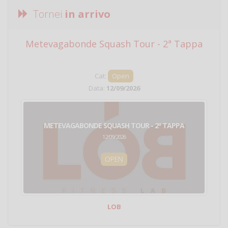
Tornei
in arrivo
Metevagabonde Squash Tour - 2ª Tappa
Ci
Cat:
Open
Data:
12/09/2026
METEVAGABONDE SQUASH TOUR - 2ª TAPPA
12/09/2026
OPEN
LOB