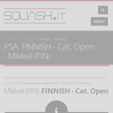
MENU
HOME
CALENDARIO
Torneo - Evento
PSA: FINNISH - Cat. Open
- Mikkeli (FIN)
Per utilizzare questa funzionalità di condivisione sui social network
è necessario
accettare i cookie
della categoria 'Marketing'
Mikkeli (FIN):
FINNISH - Cat. Open