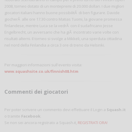
2008, torneo dotato di un montepremi di 20.000 dollari. I due migliori
giocatori italiani hanno buone possibilitÃ di ben figurare. Davide
giocherÃ alle ore 17.30 contro Matias Tuomi, la giovane promessa
finlandese, mentre Luca se la vedrÃ con il sudafricano Jesse
Engelbrecht, un avversario che ha giÃ incontrato varie volte con
risultati alterni. Il torneo si svolge a Mikkeli, una sperduta cittadina
nel nord della Finlandia a circa 3 ore di treno da Helsinki.
Per maggiori informazioni sull'evento visita:
www.squashsite.co.uk/finnish08.htm
Commenti dei giocatori
Per poter scrivere un commento devi effettuare il Login a
Squash.it
o tramite
Facebook
.
Se non sei ancora registrato a Squash.it,
REGISTRATI ORA!