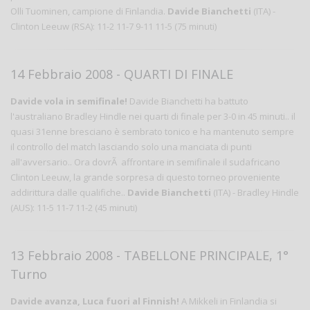
Olli Tuominen, campione di Finlandia.
Davide Bianchetti
(ITA) -
Clinton Leeuw (RSA): 11-2 11-7 9-11 11-5 (75 minuti)
14 Febbraio 2008 - QUARTI DI FINALE
Davide vola in semifinale!
Davide Bianchetti ha battuto
l'australiano Bradley Hindle nei quarti di finale per 3-0 in 45 minuti.. il
quasi 31enne bresciano è sembrato tonico e ha mantenuto sempre
il controllo del match lasciando solo una manciata di punti
all'avversario.. Ora dovrÃ affrontare in semifinale il sudafricano
Clinton Leeuw, la grande sorpresa di questo torneo proveniente
addirittura dalle qualifiche..
Davide Bianchetti
(ITA) - Bradley Hindle
(AUS): 11-5 11-7 11-2 (45 minuti)
13 Febbraio 2008 - TABELLONE PRINCIPALE, 1°
Turno
Davide avanza, Luca fuori al Finnish!
A Mikkeli in Finlandia si