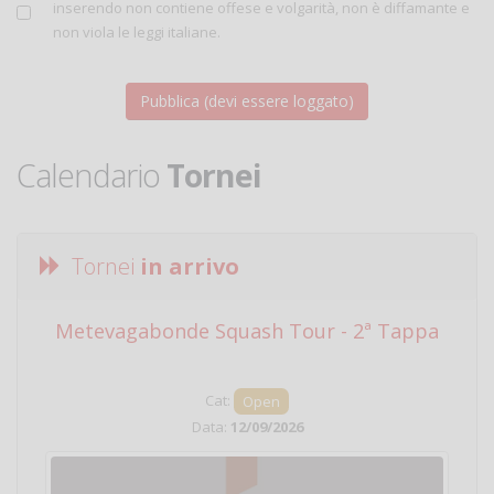
inserendo non contiene offese e volgarità, non è diffamante e
non viola le leggi italiane.
Calendario
Tornei
Tornei
in arrivo
Metevagabonde Squash Tour - 2ª Tappa
Ci
Cat:
Open
Data:
12/09/2026