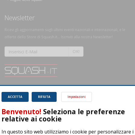
Newsletter
Ricevi gli aggiornamenti sugli ultimi eventi nazionali e internazionali, e le
offerte dello Store di Squash.it... Iscriviti alla nostra Newsletter!
OK!
SQUASH.it: Il punto di riferimento quotidiano per tutti gli amanti di questo
magnifico sport.
Leggi
ACCETTA
RIFIUTA
Impostazioni
Benvenuto!
Seleziona le preferenze
relative ai cookie
In questo sito web utilizziamo i cookie per personalizzare i
ASD Let's Sport - Via T. Olivelli 3, 25014 Castenedolo (BS) - P. Iva: