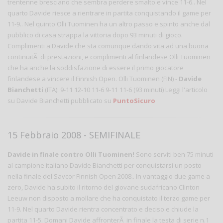
trentenne bresciano che sembra perdere smalto e vince 11-6.. Nel
quarto Davide riesce a rientrare in partita conquistando il game per
11-9.. Nel quinto Olli Tuominen ha un altro passo e spinto anche dal
pubblico di casa strappa la vittoria dopo 93 minuti di gioco.
Complimenti a Davide che sta comunque dando vita ad una buona
continuitÃ di prestazioni, e complimenti al finlandese Olli Tuominen
che ha anche la soddisfazione di essere il primo giocatore
finlandese a vincere il Finnish Open. Olli Tuominen (FIN) -
Davide
Bianchetti
(ITA): 9-11 12-10 11-6 9-11 11-6 (93 minuti) Leggi l'articolo
su Davide Bianchetti pubblicato su
PuntoSicuro
15 Febbraio 2008 - SEMIFINALE
Davide in finale contro Olli Tuominen!
Sono serviti ben 75 minuti
al campione italiano Davide Bianchetti per conquistarsi un posto
nella finale del Savcor Finnish Open 2008.. In vantaggio due game a
zero, Davide ha subito il ritorno del giovane sudafricano Clinton
Leeuw non disposto a mollare che ha conquistato il terzo game per
11-9. Nel quarto Davide rientra concentrato e deciso e chiude la
partita 11-5. Domani Davide affronterÃ in finale la testa di serie n.1