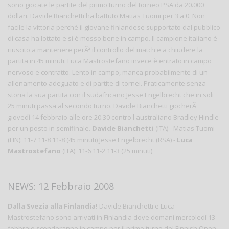
sono giocate le partite del primo turno del torneo PSA da 20.000
dollari. Davide Bianchetti ha battuto Matias Tuomi per 3 a 0. Non
facile la vittoria perchè il giovane finlandese supportato dal pubblico
di casa ha lottato e si è mosso bene in campo. Il campione italiano è
riuscito a mantenere perÃ² il controllo del match e a chiudere la
partita in 45 minuti. Luca Mastrostefano invece è entrato in campo
nervoso e contratto. Lento in campo, manca probabilmente di un
allenamento adeguato e di partite di tornei. Praticamente senza
storia la sua partita con il sudafricano Jesse Engelbrecht che in soli
25 minuti passa al secondo turno. Davide Bianchetti giocherÃ
giovedì 14 febbraio alle ore 20.30 contro l'australiano Bradley Hindle
per un posto in semifinale.
Davide Bianchetti
(ITA) - Matias Tuomi
(FIN): 11-7 11-8 11-8 (45 minuti) Jesse Engelbrecht (RSA) -
Luca
Mastrostefano
(ITA): 11-6 11-2 11-3 (25 minuti)
NEWS: 12 Febbraio 2008
Dalla Svezia alla Finlandia!
Davide Bianchetti e Luca
Mastrostefano sono arrivati in Finlandia dove domani mercoledì 13
febbraio scenderanno in campo per il primo turno del Finnish Open