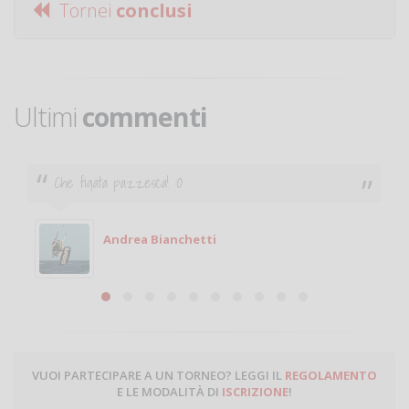
Tornei
conclusi
Ultimi
commenti
Ciao. Sono a Treviglio da poco e vorrei tornare a
giocare. Se sei in zona e puoi giocare fammi sapere.
Michele
Michele Miglionico
VUOI PARTECIPARE A UN TORNEO? LEGGI IL
REGOLAMENTO
E LE MODALITÀ DI
ISCRIZIONE
!