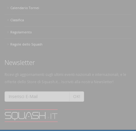
Calendario Tornei
Classifica
Regolamento
Regole dello Squash
Newsletter
Ricevi gli aggiornamenti sugli ultimi eventi nazionali e internazionali, e le
offerte dello Store di Squash.it... Iscriviti alla nostra Newsletter!
OK!
SQUASH.it: Il punto di riferimento quotidiano per tutti gli amanti di questo