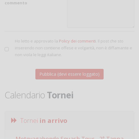
commento
Ho letto e approvato la
Policy dei commenti
. Il post che sto
inserendo non contiene offese e volgarità, non è diffamante e
non viola le leggi italiane.
Calendario
Tornei
Tornei
in arrivo
Metevagabonde Squash Tour - 2ª Tappa
Ci