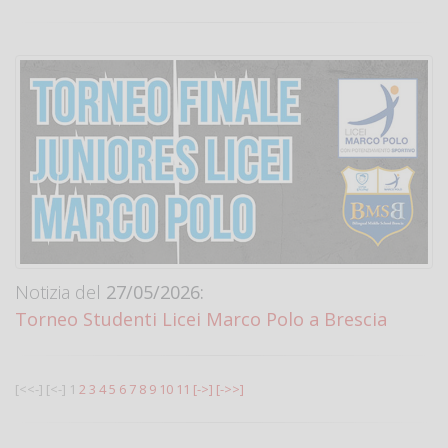
Notizia del
27/05/2026:
Torneo Studenti Licei Marco Polo a Brescia
[<<-]
[<-]
1
2
3
4
5
6
7
8
9
10
11
[->]
[->>]