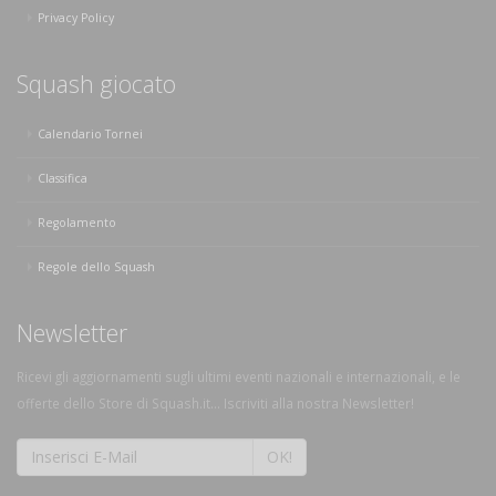
Privacy Policy
Squash giocato
Calendario Tornei
Classifica
Regolamento
Regole dello Squash
Newsletter
Ricevi gli aggiornamenti sugli ultimi eventi nazionali e internazionali, e le
offerte dello Store di Squash.it... Iscriviti alla nostra Newsletter!
OK!