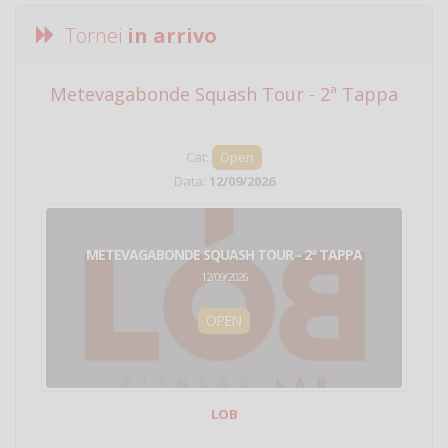
Tornei
in arrivo
Metevagabonde Squash Tour - 2ª Tappa
Ci
Cat:
Open
Data:
12/09/2026
METEVAGABONDE SQUASH TOUR - 2ª TAPPA
12/09/2026
OPEN
LOB