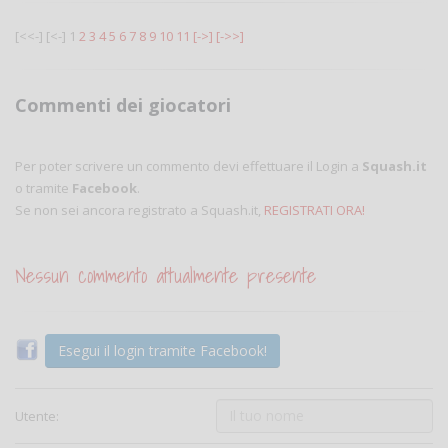
[<<-]
[<-]
1
2
3
4
5
6
7
8
9
10
11
[->]
[->>]
Commenti dei giocatori
Per poter scrivere un commento devi effettuare il Login a
Squash.it
o tramite
Facebook
.
Se non sei ancora registrato a Squash.it,
REGISTRATI ORA!
Nessun commento attualmente presente
Esegui il login tramite Facebook!
Utente: