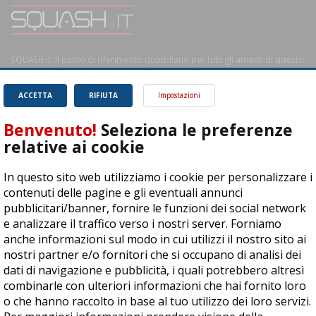
SQUASH.it: Il punto di riferimento quotidiano per tutti gli amanti di questo
magnifico sport.
Leggi
ACCETTA
RIFIUTA
Impostazioni
Benvenuto!
Seleziona le preferenze
relative ai cookie
ASD Let's Sport - Via T. Olivelli 3, 25014 Castenedolo (BS) - P. Iva:
In questo sito web utilizziamo i cookie per personalizzare i
04278030988
contenuti delle pagine e gli eventuali annunci
© Copyright 2015 | All Rights Reserved - Powered by
DynDevice
pubblicitari/banner, fornire le funzioni dei social network
e analizzare il traffico verso i nostri server. Forniamo
Privacy Policy
Cookie Policy
Accessibilità
Sitemap
anche informazioni sul modo in cui utilizzi il nostro sito ai
nostri partner e/o fornitori che si occupano di analisi dei
dati di navigazione e pubblicità, i quali potrebbero altresì
combinarle con ulteriori informazioni che hai fornito loro
o che hanno raccolto in base al tuo utilizzo dei loro servizi.