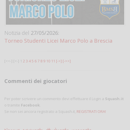
Notizia del
27/05/2026:
Torneo Studenti Licei Marco Polo a Brescia
[<<-]
[<-]
1
2
3
4
5
6
7
8
9
10
11
[->]
[->>]
Commenti dei giocatori
Per poter scrivere un commento devi effettuare il Login a
Squash.it
o tramite
Facebook
.
Se non sei ancora registrato a Squash.it,
REGISTRATI ORA!