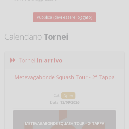
Calendario
Tornei
Tornei
in arrivo
Metevagabonde Squash Tour - 2ª Tappa
Ci
Cat:
Open
Data:
12/09/2026
METEVAGABONDE SQUASH TOUR - 2ª TAPPA