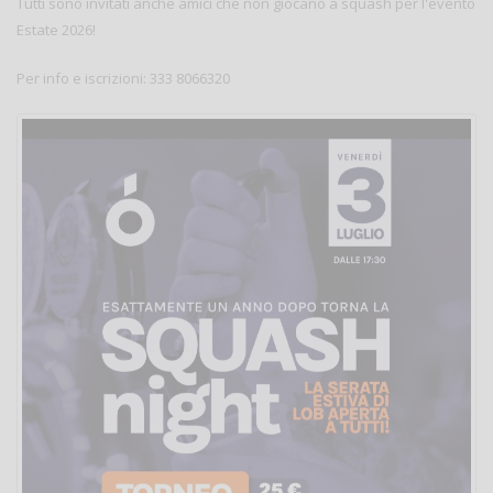
Tutti sono invitati anche amici che non giocano a squash per l'evento
Estate 2026!
Per info e iscrizioni: 333 8066320