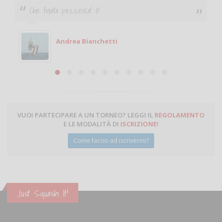
Ciao. Sono a Treviglio da poco e vorrei tornare a
giocare. Se sei in zona e puoi giocare fammi sapere.
Michele
Michele Miglionico
VUOI PARTECIPARE A UN TORNEO? LEGGI IL
REGOLAMENTO
E LE MODALITÀ DI
ISCRIZIONE
!
Come faccio ad iscrivermi?
Just Squash It!