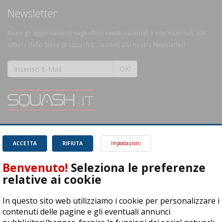
Newsletter
Ricevi gli aggiornamenti sugli ultimi eventi nazionali e internazionali, e le
offerte dello Store di Squash.it... Iscriviti alla nostra Newsletter!
OK!
SQUASH.it: Il punto di riferimento quotidiano per tutti gli amanti di questo
magnifico sport.
Leggi
ACCETTA
RIFIUTA
Impostazioni
Benvenuto!
Seleziona le preferenze
relative ai cookie
In questo sito web utilizziamo i cookie per personalizzare i
ASD Let's Sport - Via T. Olivelli 3, 25014 Castenedolo (BS) - P. Iva:
contenuti delle pagine e gli eventuali annunci
04278030988