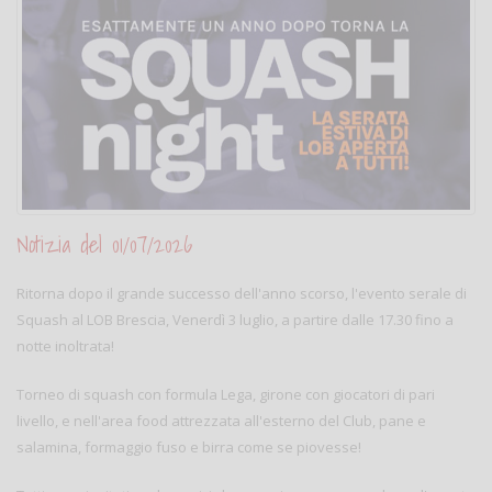
Notizia del 01/07/2026
Ritorna dopo il grande successo dell'anno scorso, l'evento serale di
Squash al LOB Brescia, Venerdì 3 luglio, a partire dalle 17.30 fino a
notte inoltrata!
Torneo di squash con formula Lega, girone con giocatori di pari
livello, e nell'area food attrezzata all'esterno del Club, pane e
salamina, formaggio fuso e birra come se piovesse!