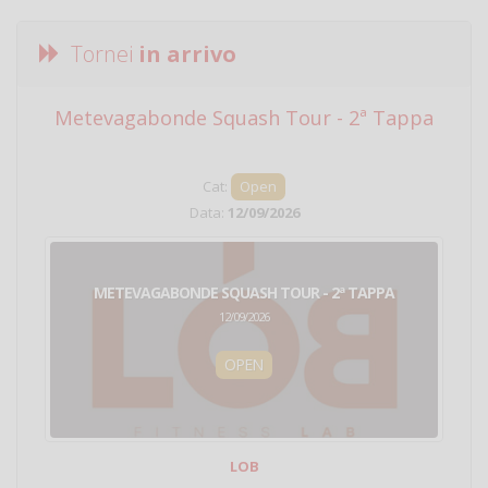
Tornei
in arrivo
Metevagabonde Squash Tour - 2ª Tappa
Ci
Cat:
Open
Data:
12/09/2026
METEVAGABONDE SQUASH TOUR - 2ª TAPPA
12/09/2026
OPEN
LOB