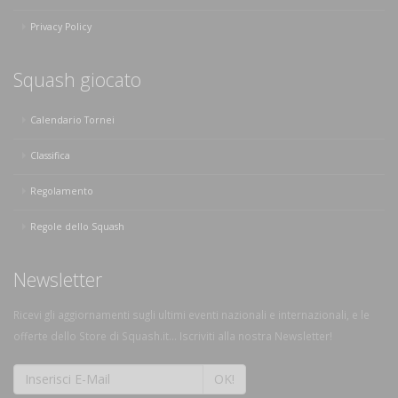
Privacy Policy
Squash giocato
Calendario Tornei
Classifica
Regolamento
Regole dello Squash
Newsletter
Ricevi gli aggiornamenti sugli ultimi eventi nazionali e internazionali, e le
offerte dello Store di Squash.it... Iscriviti alla nostra Newsletter!
OK!