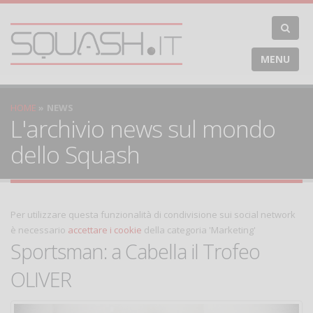
MENU
HOME
NEWS
L'archivio news sul mondo
dello Squash
Per utilizzare questa funzionalità di condivisione sui social network
è necessario
accettare i cookie
della categoria 'Marketing'
Sportsman: a Cabella il Trofeo
OLIVER