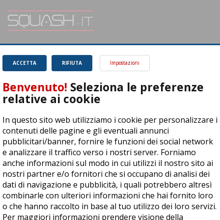
SQUASH.it: Il punto di riferimento quotidiano per tutti gli amanti di questo
magnifico sport.
Leggi
ACCETTA
RIFIUTA
Impostazioni
Benvenuto!
Seleziona le preferenze
relative ai cookie
In questo sito web utilizziamo i cookie per personalizzare i
ASD Let's Sport - Via T. Olivelli 3, 25014 Castenedolo (BS) - P. Iva:
contenuti delle pagine e gli eventuali annunci
04278030988
pubblicitari/banner, fornire le funzioni dei social network
© Copyright 2015 | All Rights Reserved - Powered by
DynDevice
e analizzare il traffico verso i nostri server. Forniamo
anche informazioni sul modo in cui utilizzi il nostro sito ai
Privacy Policy
Cookie Policy
Accessibilità
Sitemap
nostri partner e/o fornitori che si occupano di analisi dei
dati di navigazione e pubblicità, i quali potrebbero altresì
combinarle con ulteriori informazioni che hai fornito loro
o che hanno raccolto in base al tuo utilizzo dei loro servizi.
Per maggiori informazioni prendere visione della
cookie