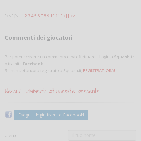
[<<-]
[<-]
1
2
3
4
5
6
7
8
9
10
11
[->]
[->>]
Commenti dei giocatori
Per poter scrivere un commento devi effettuare il Login a
Squash.it
o tramite
Facebook
.
Se non sei ancora registrato a Squash.it,
REGISTRATI ORA!
Nessun commento attualmente presente
Esegui il login tramite Facebook!
Utente: