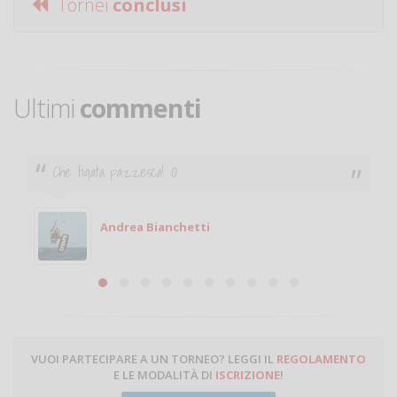
Tornei
conclusi
Ultimi
commenti
Ciao. Sono a Treviglio da poco e vorrei tornare a
giocare. Se sei in zona e puoi giocare fammi sapere.
Michele
Michele Miglionico
VUOI PARTECIPARE A UN TORNEO? LEGGI IL
REGOLAMENTO
E LE MODALITÀ DI
ISCRIZIONE
!