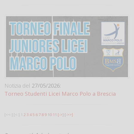
Notizia del
27/05/2026:
Torneo Studenti Licei Marco Polo a Brescia
[<<-]
[<-]
1
2
3
4
5
6
7
8
9
10
11
[->]
[->>]