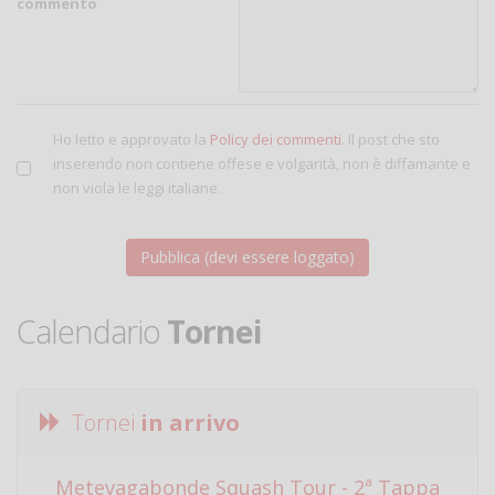
commento
Ho letto e approvato la
Policy dei commenti
. Il post che sto
inserendo non contiene offese e volgarità, non è diffamante e
non viola le leggi italiane.
Calendario
Tornei
Tornei
in arrivo
Metevagabonde Squash Tour - 2ª Tappa
Ci