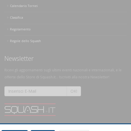
Calendario Tornei
Classifica
Regolamento
Regole dello Squash
Newsletter
Ricevi gli aggiornamenti sugli ultimi eventi nazionali e internazionali, e le
offerte dello Store di Squash.it... Iscriviti alla nostra Newsletter!
OK!
SQUASH.it: Il punto di riferimento quotidiano per tutti gli amanti di questo