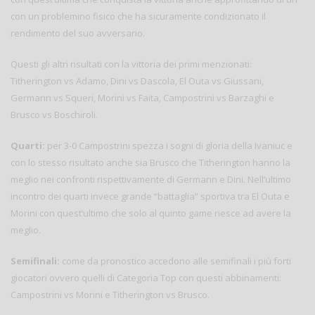
con un problemino fisico che ha sicuramente condizionato il
rendimento del suo avversario.
Questi gli altri risultati con la vittoria dei primi menzionati:
Titherington vs Adamo, Dini vs Dascola, El Outa vs Giussani,
Germann vs Squeri, Morini vs Faita, Campostrini vs Barzaghi e
Brusco vs Boschiroli.
Quarti:
per 3-0 Campostrini spezza i sogni di gloria della Ivaniuc e
con lo stesso risultato anche sia Brusco che Titherington hanno la
meglio nei confronti rispettivamente di Germann e Dini. Nell’ultimo
incontro dei quarti invece grande “battaglia” sportiva tra El Outa e
Morini con quest’ultimo che solo al quinto game riesce ad avere la
meglio.
Semifinali:
come da pronostico accedono alle semifinali i più forti
giocatori ovvero quelli di Categoria Top con questi abbinamenti:
Campostrini vs Morini e Titherington vs Brusco.