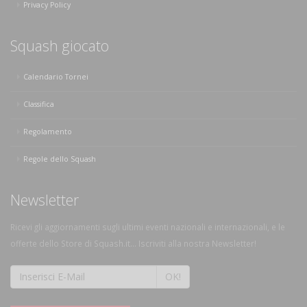
Privacy Policy
Squash giocato
Calendario Tornei
Classifica
Regolamento
Regole dello Squash
Newsletter
Ricevi gli aggiornamenti sugli ultimi eventi nazionali e internazionali, e le
offerte dello Store di Squash.it... Iscriviti alla nostra Newsletter!
OK!