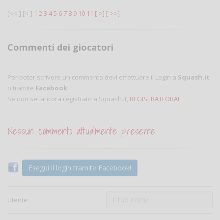
[<<-]
[<-]
1
2
3
4
5
6
7
8
9
10
11
[->]
[->>]
Commenti dei giocatori
Per poter scrivere un commento devi effettuare il Login a
Squash.it
o tramite
Facebook
.
Se non sei ancora registrato a Squash.it,
REGISTRATI ORA!
Nessun commento attualmente presente
Esegui il login tramite Facebook!
Utente: