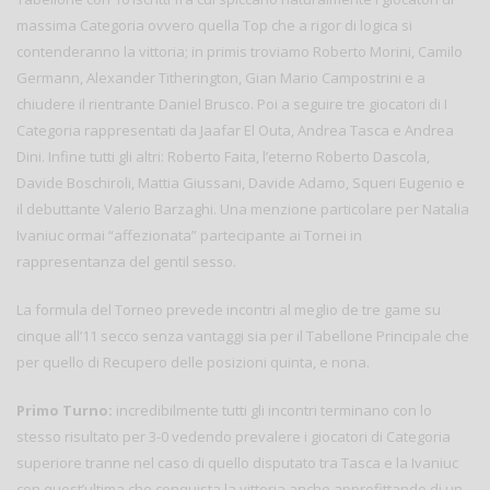
massima Categoria ovvero quella Top che a rigor di logica si
contenderanno la vittoria; in primis troviamo Roberto Morini, Camilo
Germann, Alexander Titherington, Gian Mario Campostrini e a
chiudere il rientrante Daniel Brusco. Poi a seguire tre giocatori di I
Categoria rappresentati da Jaafar El Outa, Andrea Tasca e Andrea
Dini. Infine tutti gli altri: Roberto Faita, l’eterno Roberto Dascola,
Davide Boschiroli, Mattia Giussani, Davide Adamo, Squeri Eugenio e
il debuttante Valerio Barzaghi. Una menzione particolare per Natalia
Ivaniuc ormai “affezionata” partecipante ai Tornei in
rappresentanza del gentil sesso.
La formula del Torneo prevede incontri al meglio de tre game su
cinque all’11 secco senza vantaggi sia per il Tabellone Principale che
per quello di Recupero delle posizioni quinta, e nona.
Primo Turno:
incredibilmente tutti gli incontri terminano con lo
stesso risultato per 3-0 vedendo prevalere i giocatori di Categoria
superiore tranne nel caso di quello disputato tra Tasca e la Ivaniuc
con quest’ultima che conquista la vittoria anche approfittando di un