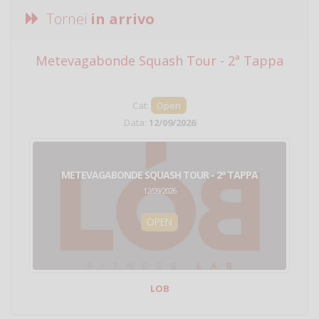
Tornei
in arrivo
Metevagabonde Squash Tour - 2ª Tappa
Ci
Cat:
Open
Data:
12/09/2026
METEVAGABONDE SQUASH TOUR - 2ª TAPPA
12/09/2026
OPEN
LOB