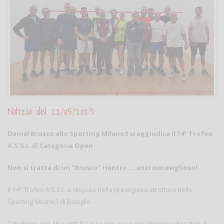
Notizia del 22/05/2023
Daniel Brusco allo Sporting Milano3 si aggiudica il 14° Trofeo
A.S.S.I. di Categoria Open
Non si tratta di un “Brusco” rientro … anzi meraviglioso!
Il 14° Trofeo A.S.S.I. si disputa nella prestigiosa struttura dello
Sporting Milano3 di Basiglio.
Tabellone con 16 iscritti fra cui spiccano naturalmente i giocatori di