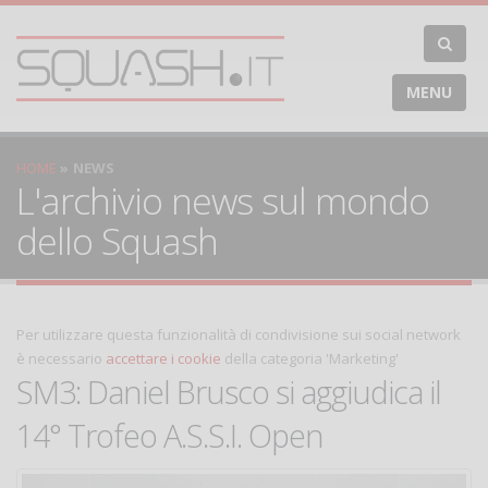
MENU
HOME
NEWS
L'archivio news sul mondo
dello Squash
Per utilizzare questa funzionalità di condivisione sui social network
è necessario
accettare i cookie
della categoria 'Marketing'
SM3: Daniel Brusco si aggiudica il
14° Trofeo A.S.S.I. Open