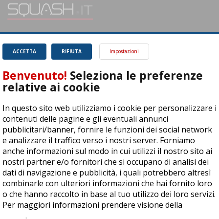
SQUASH.it: Il punto di riferimento quotidiano per tutti gli amanti di questo
magnifico sport.
Leggi
ACCETTA
RIFIUTA
Impostazioni
Benvenuto!
Seleziona le preferenze
relative ai cookie
In questo sito web utilizziamo i cookie per personalizzare i
ASD Let's Sport - Via T. Olivelli 3, 25014 Castenedolo (BS) - P. Iva:
contenuti delle pagine e gli eventuali annunci
04278030988
pubblicitari/banner, fornire le funzioni dei social network
© Copyright 2015 | All Rights Reserved - Powered by
DynDevice
e analizzare il traffico verso i nostri server. Forniamo
anche informazioni sul modo in cui utilizzi il nostro sito ai
Privacy Policy
Cookie Policy
Accessibilità
Sitemap
nostri partner e/o fornitori che si occupano di analisi dei
dati di navigazione e pubblicità, i quali potrebbero altresì
combinarle con ulteriori informazioni che hai fornito loro
o che hanno raccolto in base al tuo utilizzo dei loro servizi.
Per maggiori informazioni prendere visione della
cookie
policy
.