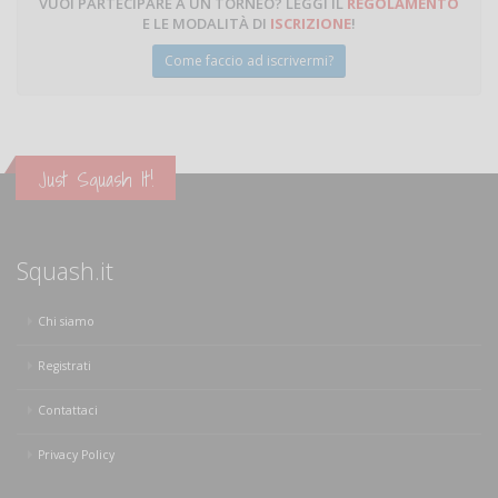
VUOI PARTECIPARE A UN TORNEO? LEGGI IL
REGOLAMENTO
E LE MODALITÀ DI
ISCRIZIONE
!
Come faccio ad iscrivermi?
Just Squash It!
Squash.it
Chi siamo
Registrati
Contattaci
Privacy Policy