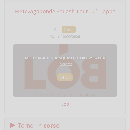
Metevagabonde Squash Tour - 2ª Tappa
Ci
Cat:
Open
Data:
12/09/2026
METEVAGABONDE SQUASH TOUR - 2ª TAPPA
12/09/2026
OPEN
LOB
Tornei
in corso