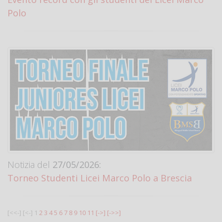
Polo
Notizia del
27/05/2026:
Torneo Studenti Licei Marco Polo a Brescia
[<<-]
[<-]
1
2
3
4
5
6
7
8
9
10
11
[->]
[->>]