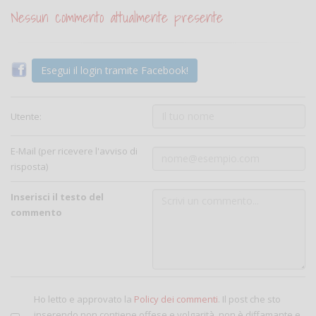
Nessun commento attualmente presente
Esegui il login tramite Facebook!
Utente:
E-Mail (per ricevere l'avviso di
risposta)
Inserisci il testo del
commento
Ho letto e approvato la
Policy dei commenti
. Il post che sto
inserendo non contiene offese e volgarità, non è diffamante e