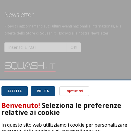
Newsletter
Ricevi gli aggiornamenti sugli ultimi eventi nazionali e internazionali, e le
offerte dello Store di Squash.it... Iscriviti alla nostra Newsletter!
OK!
SQUASH.it: Il punto di riferimento quotidiano per tutti gli amanti di questo
magnifico sport.
Leggi
ACCETTA
RIFIUTA
Impostazioni
Benvenuto!
Seleziona le preferenze
relative ai cookie
In questo sito web utilizziamo i cookie per personalizzare i
ASD Let's Sport - Via T. Olivelli 3, 25014 Castenedolo (BS) - P. Iva: