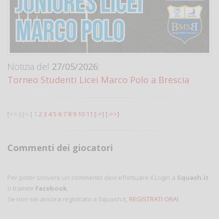
Notizia del
27/05/2026:
Torneo Studenti Licei Marco Polo a Brescia
[<<-]
[<-]
1
2
3
4
5
6
7
8
9
10
11
[->]
[->>]
Commenti dei giocatori
Per poter scrivere un commento devi effettuare il Login a
Squash.it
o tramite
Facebook
.
Se non sei ancora registrato a Squash.it,
REGISTRATI ORA!