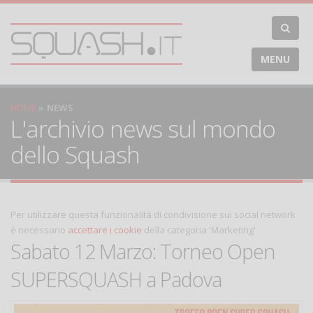
MENU
HOME
NEWS
L'archivio news sul mondo
dello Squash
Per utilizzare questa funzionalità di condivisione sui social network
è necessario
accettare i cookie
della categoria 'Marketing'
Sabato 12 Marzo: Torneo Open
SUPERSQUASH a Padova