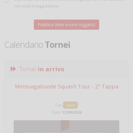
non viola le leggi italiane.
Calendario
Tornei
Tornei
in arrivo
Metevagabonde Squash Tour - 2ª Tappa
Ci
Cat:
Open
Data:
12/09/2026