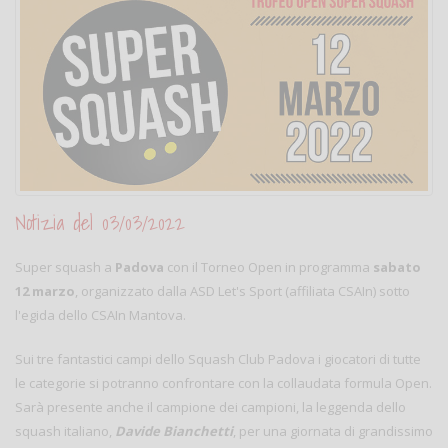
Notizia del 03/03/2022
Super squash a
Padova
con il Torneo Open in programma
sabato
12 marzo
, organizzato dalla ASD Let's Sport (affiliata CSAIn) sotto
l'egida dello CSAIn Mantova.
Sui tre fantastici campi dello Squash Club Padova i giocatori di tutte
le categorie si potranno confrontare con la collaudata formula Open.
Sarà presente anche il campione dei campioni, la leggenda dello
squash italiano,
Davide Bianchetti
, per una giornata di grandissimo