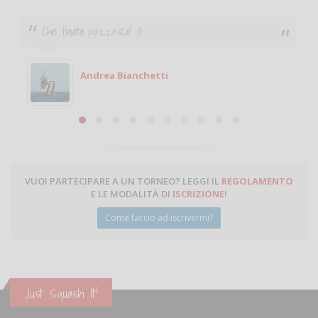
Ciao. Sono a Treviglio da poco e vorrei tornare a
giocare. Se sei in zona e puoi giocare fammi sapere.
Michele
Michele Miglionico
VUOI PARTECIPARE A UN TORNEO? LEGGI IL
REGOLAMENTO
E LE MODALITÀ DI
ISCRIZIONE
!
Come faccio ad iscrivermi?
Just Squash It!