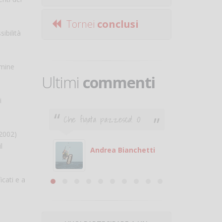
Tornei
conclusi
ibilità
mmine
Ultimi
commenti
i
Che figata pazzesca! :O
Ciao. Son
poco e v
 2002)
otare
giocare.
l
 con
puoi gio
Andrea Bianchetti
mero
Michele
are
icati e a