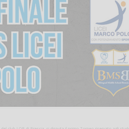
del club LOB di Brescia, si disputa il primo Torneo riservato agli stud