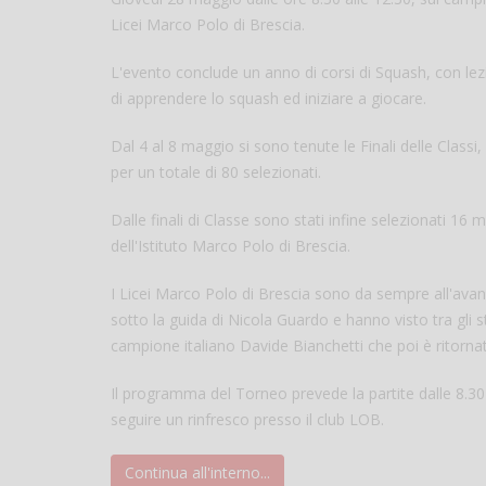
Licei Marco Polo di Brescia.
L'evento conclude un anno di corsi di Squash, con lezio
di apprendere lo squash ed iniziare a giocare.
Dal 4 al 8 maggio si sono tenute le Finali delle Classi
per un totale di 80 selezionati.
Dalle finali di Classe sono stati infine selezionati 16
dell'Istituto Marco Polo di Brescia.
I Licei Marco Polo di Brescia sono da sempre all'avang
sotto la guida di Nicola Guardo e hanno visto tra gli 
campione italiano Davide Bianchetti che poi è ritornato
Il programma del Torneo prevede la partite dalle 8.30 al
seguire un rinfresco presso il club LOB.
Continua all'interno...