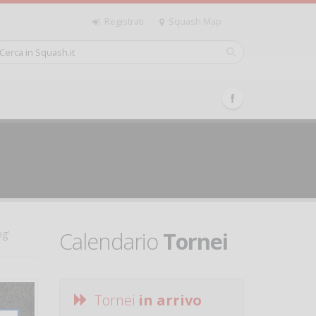
Registrati
Squash Map
Calendario
Tornei
ng'
Tornei
in arrivo