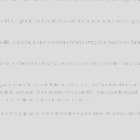
ni tutti i giorni, che ha coinvolto 400 studentiche hanno avuto la poss
, dalla 1a alla 5a, a cui erano stati ammessi i migliori 8 maschi e 8 fe
 maschi e 8 femmine che si giocheranno il 28 maggio, i titoli di Campion
Salve,
uardia (uno dei primi in Italia ad aprire un Liceo Sportivonel lontano
come fare per pren
studenti, campioni come Andrea Pirlo e Sandro Tonali e per lo squash i
il campo per giocare
un mio amico?
 anche nelle vesti di Istruttore per i ragazzi.
Devo chiamare il nu
telefonico o si può f
le 11.30, quindi le finali e al termine le premiazioni dei primi 3 classif
online?
Grazie