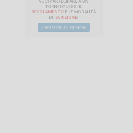
VUOI PARTECIPARE A UN
TORNEO? LEGGI IL
talano
REGOLAMENTO
E LE MODALITÀ
DI
ISCRIZIONE
!
Come faccio ad iscrivermi?