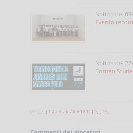
Notizia del
03/
Evento record
Notizia del
27/
Torneo Studen
[<<-]
[<-]
1
2
3
4
5
6
7
8
9
10
11
[->]
[->>]
Commenti dei giocatori