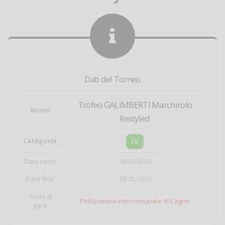
Dati del Torneo
Trofeo GALIMBERTI Marchirolo
Nome
:
Restyled
IV
Categoria
:
Data inizio:
18/05/2013
Data fine:
18/05/2013
Sede di
Polisportiva Intercomunale di Cagno
gara: