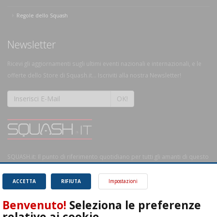
Regole dello Squash
Newsletter
Ricevi gli aggiornamenti sugli ultimi eventi nazionali e internazionali, e le
offerte dello Store di Squash.it... Iscriviti alla nostra Newsletter!
OK!
SQUASH.it: Il punto di riferimento quotidiano per tutti gli amanti di questo
magnifico sport.
Leggi
ACCETTA
RIFIUTA
Impostazioni
Benvenuto!
Seleziona le preferenze
relative ai cookie