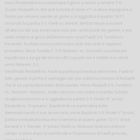
mesi d’inattività trova comunque il gioco e riesce a vincere 3-0.
Quarti: Redaelli vs. Berardi la testa di serie n°1 si deve impegnare a
fondo per vincere, perde un game e si aggiudica il quarto 13/11
vincendo la partita 3-1. Faelli vs. Bertoli : Bertoli riesce a essere
all’altezza del suo avversario solo per i primi punti dei games, e poi
cede sempre al gioco dell’avversario vince Faelli 3-0. Turetta vs.
Peverelli : la sfida classica del nostro club che vede il capitano
prevalere. Vince Turetta F. 3-0. Nolesini vs. Donzelli La partita più
equilibrata e lunga del torneo (45’) squash con il coltello tra i denti
vince Nolesini 3-2.
Semifinali: Redaelli vs. Faelli la partita più tecnica del torneo. Faelli in
tutti i games si porta in vantaggio per poi subire la rimonta di Redaelli
che le va a prendere tutte. Bella partita. Vince Redaelli 3-0. Turetta F.
vs. Nolesini : Nolesini , molto nervoso non entra in partita Turetta
sbaglia pochissimo e si aggiudica la partita 3-0. Finale 9° posto:
Basiliotti vs. Tropeano: Basiliotti le va a prendere tutte
demoralizzando il suo avversario, vince Basiliotti 3-0. Finale 5° posto:
partita combattutissima che si termina al quarto game 13/11. Vince
Berardi 3-1. Fianale 3° posto: Faelli vs. Nolesini: Nolesini entra in
campo scarico dopo la semifinale e l’esperienza di Faelli prevale,
vince Faelli 3-0.