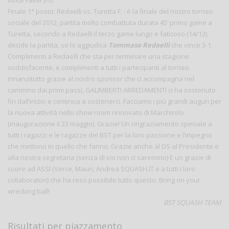
Finale 1° posto: Redaelli vs. Turetta F. : è la finale del nostro torneo
sociale del 2012, partita molto combattuta durata 45’ primo game a
Turetta, secondo a Redaelli il terzo game lungo e faticoso (14/12)
decide la partita, se lo aggiudica
Tommaso Redaelli
che vince 3-1.
Complimenti a Redaelli che sta per terminare una stagione
soddisfacente, e complimenti a tutti i partecipanti al torneo.
Innanzitutto grazie al nostro sponsor che ci accompagna nel
cammino dai primi passi, GALIMBERTI ARREDAMENTI ci ha sostenuto
fin dall’inizio e continua a sostenerci. Facciamo i più grandi auguri per
la nuova attività nello show room rinnovato di Marchirolo
(inaugurazione il 23 maggio). Grazie! Un ringraziamento speciale a
tutti i ragazzi e le ragazze del BST per la loro passione e l’impegno
che mettono in quello che fanno. Grazie anche al DS al Presidente e
alla nostra segretaria (senza di voi non ci saremmo) E un grazie di
cuore ad ASSI (Verce, Mauri, Andrea SQUASH.IT e a tutti i loro
collaboratori) che ha reso possibile tutto questo. Bring on your
wrecking ball!
BST SQUASH TEAM
Risultati per piazzamento