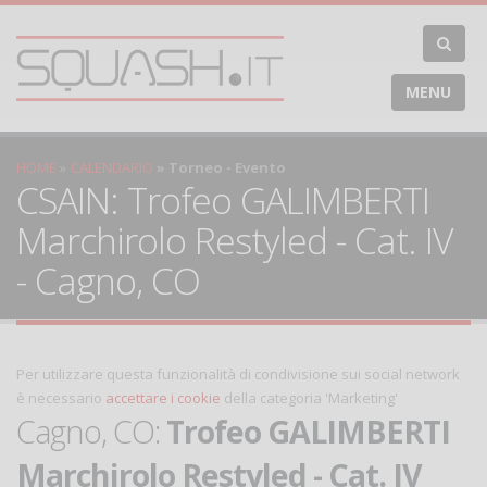
MENU
HOME
CALENDARIO
Torneo - Evento
CSAIN: Trofeo GALIMBERTI
Marchirolo Restyled - Cat. IV
- Cagno, CO
Per utilizzare questa funzionalità di condivisione sui social network
è necessario
accettare i cookie
della categoria 'Marketing'
Cagno, CO:
Trofeo GALIMBERTI
Marchirolo Restyled - Cat. IV