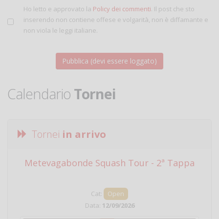
Ho letto e approvato la
Policy dei commenti
. Il post che sto
inserendo non contiene offese e volgarità, non è diffamante e
non viola le leggi italiane.
Calendario
Tornei
Tornei
in arrivo
Metevagabonde Squash Tour - 2ª Tappa
Ci
Cat:
Open
Data:
12/09/2026