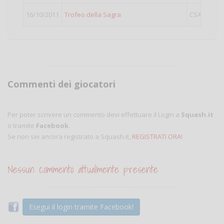
16/10/2011
Trofeo della Sagra
CSAIN
Fem
Commenti dei giocatori
Per poter scrivere un commento devi effettuare il Login a
Squash.it
o tramite
Facebook
.
Se non sei ancora registrato a Squash.it,
REGISTRATI ORA!
Nessun commento attualmente presente
Esegui il login tramite Facebook!