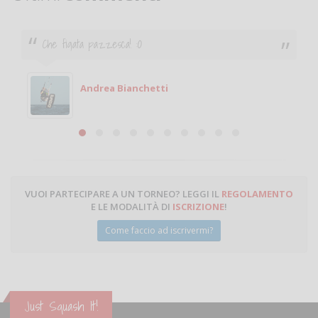
Che figata pazzesca! :O
Andrea Bianchetti
VUOI PARTECIPARE A UN TORNEO? LEGGI IL
REGOLAMENTO
E LE MODALITÀ DI
ISCRIZIONE
!
Come faccio ad iscrivermi?
Just Squash It!