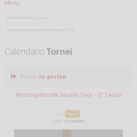
Menu
Dilettantistica C.S.A.In.
Mondiale Maschile e Femminile P.S.A.
Calendario
Tornei
Tornei
in arrivo
Metevagabonde Squash Tour - 2ª Tappa
Ci
Cat:
Open
Data:
12/09/2026