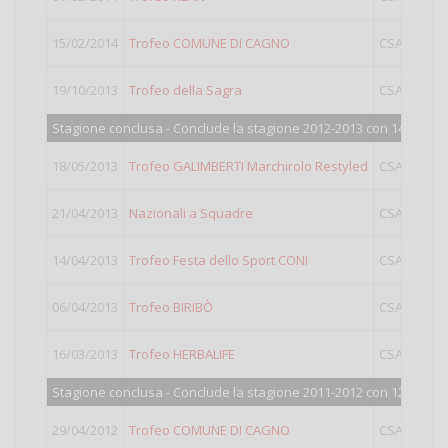
15/02/2014
Trofeo COMUNE DI CAGNO
CSAIN
19/10/2013
Trofeo della Sagra
CSAIN
L
Stagione conclusa - Conclude la stagione 2012-2013 con 146 punti
18/05/2013
Trofeo GALIMBERTI Marchirolo Restyled
CSAIN
21/04/2013
Nazionali a Squadre
CSAIN
L
14/04/2013
Trofeo Festa dello Sport CONI
CSAIN
L
06/04/2013
Trofeo BIRIBÒ
CSAIN
L
16/03/2013
Trofeo HERBALIFE
CSAIN
L
Stagione conclusa - Conclude la stagione 2011-2012 con 125 punti
29/04/2012
Trofeo COMUNE DI CAGNO
CSAIN
Fem