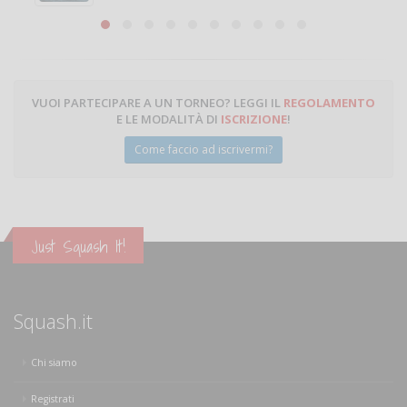
Michele Miglionico
VUOI PARTECIPARE A UN TORNEO? LEGGI IL
REGOLAMENTO
E LE MODALITÀ DI
ISCRIZIONE
!
Come faccio ad iscrivermi?
Just Squash It!
Squash.it
Chi siamo
Registrati