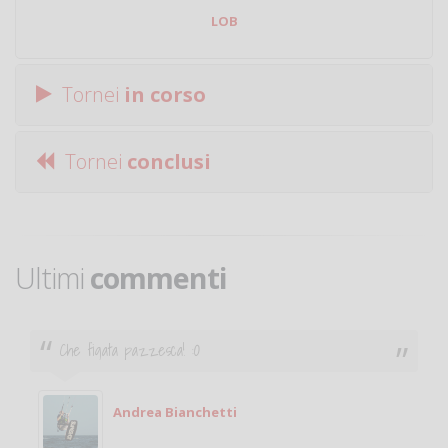
LOB
Tornei
in corso
Tornei
conclusi
Ultimi
commenti
Ciao. Sono a Treviglio da poco e vorrei tornare a
giocare. Se sei in zona e puoi giocare fammi sapere.
Michele