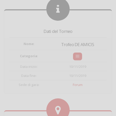
Dati del Torneo
Nome
:
Trofeo DE AMICIS
III
Categoria
:
Data inizio:
10/11/2019
Data fine:
10/11/2019
Sede di gara:
Forum