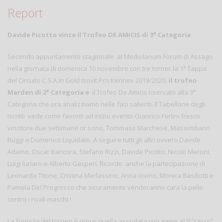
Report
a
Davide Picotto vince il Trofeo DE AMICIS di 3
Categoria
Secondo appuntamento stagionale al Mediolanum Forum di Assago
a
nella giornata di domenica 10 novembre con tre tornei: la 1
Tappa
del Circuito C.S.A.In Gold Isovit Pro Kennex 2019/2020,
il trofeo
a
a
Marden di 2
Categoria e
il Trofeo De Amicis riservato alla 3
Categoria che ora analizziamo nelle fasi salienti. Il Tabellone degli
iscritti vede come favoriti ad inizio evento Gianrico Forlini fresco
vincitore due settimane or sono, Tommaso Marchese, Massimiliano
Ruggi e Domenico Liquidato. A seguire tutti gli altri ovvero Davide
Adamo, Oscar Bancora, Stefano Rizzi, Davide Picotto, Nicolò Meroni,
Luigi Iurlaro e Alberto Gasperi. Ricordo anche la partecipazione di
Leonarda Titone, Cristina Merlassino, Anna Iovino, Monica Basiliotti e
Pamela Del Progresso che sicuramente venderanno cara la pelle
contro i rivali maschi !
La formula del torneo è ormai quella assodata con game al 9 “secco”