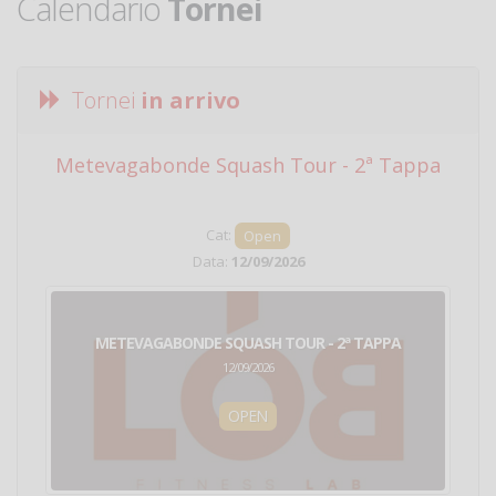
Calendario
Tornei
Tornei
in arrivo
Metevagabonde Squash Tour - 2ª Tappa
Ci
Cat:
Open
Data:
12/09/2026
METEVAGABONDE SQUASH TOUR - 2ª TAPPA
12/09/2026
OPEN