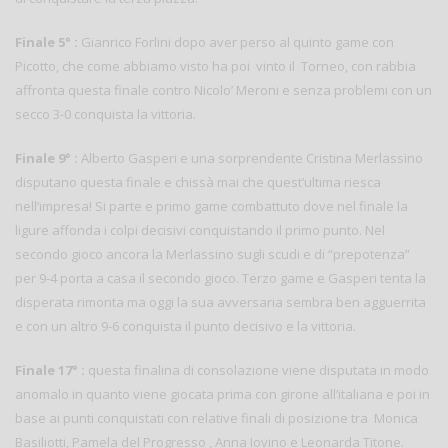
Finale 5° :
Gianrico Forlini dopo aver perso al quinto game con
Picotto, che come abbiamo visto ha poi vinto il Torneo, con rabbia
affronta questa finale contro Nicolo’ Meroni e senza problemi con un
secco 3-0 conquista la vittoria.
Finale 9° :
Alberto Gasperi e una sorprendente Cristina Merlassino
disputano questa finale e chissà mai che quest’ultima riesca
nell’impresa! Si parte e primo game combattuto dove nel finale la
ligure affonda i colpi decisivi conquistando il primo punto. Nel
secondo gioco ancora la Merlassino sugli scudi e di “prepotenza”
per 9-4 porta a casa il secondo gioco. Terzo game e Gasperi tenta la
disperata rimonta ma oggi la sua avversaria sembra ben agguerrita
e con un altro 9-6 conquista il punto decisivo e la vittoria.
Finale 17° :
questa finalina di consolazione viene disputata in modo
anomalo in quanto viene giocata prima con girone all’italiana e poi in
base ai punti conquistati con relative finali di posizione tra Monica
Basiliotti, Pamela del Progresso , Anna Iovino e Leonarda Titone.