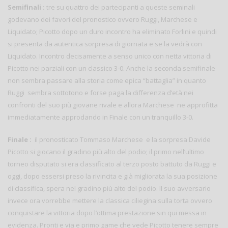
Semifinali :
tre su quattro dei partecipanti a queste seminali
godevano dei favori del pronostico ovvero Ruggi, Marchese e
Liquidato; Picotto dopo un duro incontro ha eliminato Forlini e quindi
si presenta da autentica sorpresa di giornata e se la vedrà con
Liquidato. Incontro decisamente a senso unico con netta vittoria di
Picotto nei parziali con un classico 3-0. Anche la seconda semifinale
non sembra passare alla storia come epica “battaglia” in quanto
Ruggi sembra sottotono e forse paga la differenza d’età nei
confronti del suo più giovane rivale e allora Marchese ne approfitta
immediatamente approdando in Finale con un tranquillo 3-0.
Finale :
il pronosticato Tommaso Marchese e la sorpresa Davide
Picotto si giocano il gradino più alto del podio; il primo nell’ultimo
torneo disputato si era classificato al terzo posto battuto da Ruggi e
oggi, dopo essersi preso la rivincita e già migliorata la sua posizione
di classifica, spera nel gradino più alto del podio. Il suo avversario
invece ora vorrebbe mettere la classica ciliegina sulla torta ovvero
conquistare la vittoria dopo l’ottima prestazione sin qui messa in
evidenza. Pronti e via e primo game che vede Picotto tenere sempre