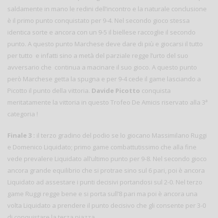
saldamente in mano le redini dell’incontro e la naturale conclusione
è il primo punto conquistato per 9-4. Nel secondo gioco stessa
identica sorte e ancora con un 9-5 il biellese raccoglie il secondo
punto. A questo punto Marchese deve dare di più e giocarsi il tutto
per tutto e infatti sino a metà del parziale regge l’urto del suo
avversario che continua a macinare il suo gioco. A questo punto
però Marchese getta la spugna e per 9-4 cede il game lasciando a
Picotto il punto della vittoria.
Davide Picotto
conquista
a
meritatamente la vittoria in questo Trofeo De Amicis riservato alla 3
categoria !
Finale 3 :
il terzo gradino del podio se lo giocano Massimilano Ruggi
e Domenico Liquidato; primo game combattutissimo che alla fine
vede prevalere Liquidato all’ultimo punto per 9-8. Nel secondo gioco
ancora grande equilibrio che si protrae sino sul 6 pari, poi è ancora
Liquidato ad assestare i punti decisivi portandosi sul 2-0. Nel terzo
game Ruggi regge bene e si porta sull’8 pari ma poi è ancora una
volta Liquidato a prendere il punto decisivo che gli consente per 3-0
di conquistare la terza piazza.