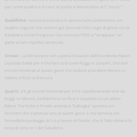
per i primi quattro e in caso di quinto e temutissimo al 5 “secco” !
Qualifiche:
nessuna sorpresa in questo turno preliminare con
quattro ragazze che vedono già spezzati i loro sogni di gloria con la
Basiliotti e la Del Progresso che riescono PERò a “strappare” un
game ai loro rispettivi avversari.
Ottavi :
La Merlassino non supera l’ostacolo dell’esordiente Rijken;
Liquidato batte per 3-0 Iurlaro così come Ruggi vs Gasperi. Ora due
incontri terminati al quinto game che vedono prevalere Meroni vs
Adamo e Rizzi vs Bancora.
Quarti
: tre gli incontri terminati per 3-0 e rispettivamente vinti da
Ruggi vs Meroni, da Marchese vs Rizzi e Liquidato vs un ottimo
Rijken. Tra Forlini e Picotto autentica “battaglia” sportiva con
l’incontro che si protrae sino al quinto gioco e che termina con
l’incredibile punteggio di 5-4 a favore di Picotto, che di fatto elimina la
testa di serie nr.1 del Tabellone.