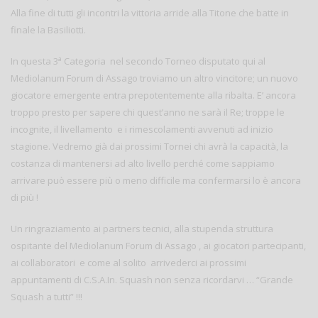
Alla fine di tutti gli incontri la vittoria arride alla Titone che batte in
finale la Basiliotti.
a
In questa 3
Categoria nel secondo Torneo disputato qui al
Mediolanum Forum di Assago troviamo un altro vincitore; un nuovo
giocatore emergente entra prepotentemente alla ribalta. E’ ancora
troppo presto per sapere chi quest’anno ne sarà il Re; troppe le
incognite, il livellamento e i rimescolamenti avvenuti ad inizio
stagione. Vedremo già dai prossimi Tornei chi avrà la capacità, la
costanza di mantenersi ad alto livello perché come sappiamo
arrivare può essere più o meno difficile ma confermarsi lo è ancora
di più !
Un ringraziamento ai partners tecnici, alla stupenda struttura
ospitante del Mediolanum Forum di Assago , ai giocatori partecipanti,
ai collaboratori e come al solito arrivederci ai prossimi
appuntamenti di C.S.A.In. Squash non senza ricordarvi … “Grande
Squash a tutti” !!!