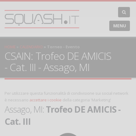
MENU
HOME
CALENDARIO
Torneo - Evento
CSAIN: Trofeo DE AMICIS
- Cat. III - Assago, MI
Per utilizzare questa funzionalità di condivisione sui social network
è necessario
accettare i cookie
della categoria 'Marketing'
Assago, MI:
Trofeo DE AMICIS -
Cat. III