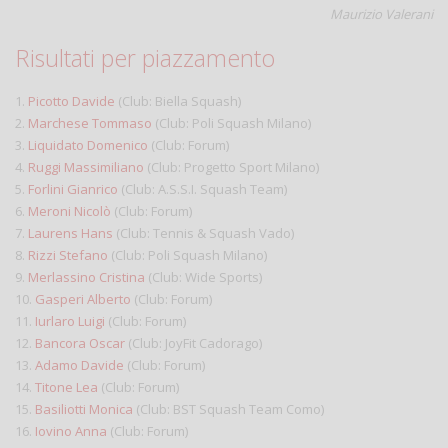
Maurizio Valerani
Risultati per piazzamento
1.
Picotto Davide
(Club: Biella Squash)
2.
Marchese Tommaso
(Club: Poli Squash Milano)
3.
Liquidato Domenico
(Club: Forum)
4.
Ruggi Massimiliano
(Club: Progetto Sport Milano)
5.
Forlini Gianrico
(Club: A.S.S.I. Squash Team)
6.
Meroni Nicolò
(Club: Forum)
7.
Laurens Hans
(Club: Tennis & Squash Vado)
8.
Rizzi Stefano
(Club: Poli Squash Milano)
9.
Merlassino Cristina
(Club: Wide Sports)
10.
Gasperi Alberto
(Club: Forum)
11.
Iurlaro Luigi
(Club: Forum)
12.
Bancora Oscar
(Club: JoyFit Cadorago)
13.
Adamo Davide
(Club: Forum)
14.
Titone Lea
(Club: Forum)
15.
Basiliotti Monica
(Club: BST Squash Team Como)
16.
Iovino Anna
(Club: Forum)