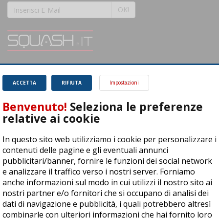
OK!
SQUASH.it: Il punto di riferimento quotidiano per tutti gli amanti di questo
magnifico sport.
Leggi
ACCETTA
RIFIUTA
Impostazioni
Benvenuto!
Seleziona le preferenze
relative ai cookie
In questo sito web utilizziamo i cookie per personalizzare i
ASD Let's Sport - Via T. Olivelli 3, 25014 Castenedolo (BS) - P. Iva:
contenuti delle pagine e gli eventuali annunci
04278030988
pubblicitari/banner, fornire le funzioni dei social network
© Copyright 2015 | All Rights Reserved - Powered by
DynDevice
e analizzare il traffico verso i nostri server. Forniamo
anche informazioni sul modo in cui utilizzi il nostro sito ai
Privacy Policy
Cookie Policy
Accessibilità
Sitemap
nostri partner e/o fornitori che si occupano di analisi dei
dati di navigazione e pubblicità, i quali potrebbero altresì
combinarle con ulteriori informazioni che hai fornito loro