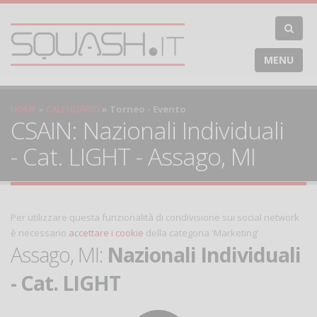
MENU
HOME
CALENDARIO
Torneo - Evento
CSAIN: Nazionali Individuali
- Cat. LIGHT - Assago, MI
Per utilizzare questa funzionalità di condivisione sui social network
è necessario
accettare i cookie
della categoria 'Marketing'
Assago, MI:
Nazionali Individuali
- Cat. LIGHT