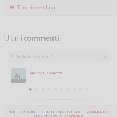
Tornei
conclusi
Ultimi
commenti
Ciao. Sono a Treviglio da poco e vorrei tornare a
giocare. Se sei in zona e puoi giocare fammi sapere.
Michele
Michele Miglionico
VUOI PARTECIPARE A UN TORNEO? LEGGI IL
REGOLAMENTO
E LE MODALITÀ DI
ISCRIZIONE
!