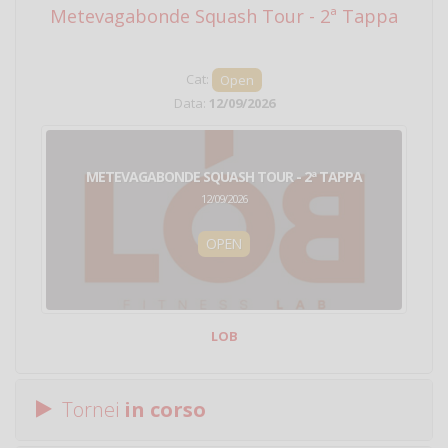
Metevagabonde Squash Tour - 2ª Tappa
Ci
Cat:
Open
Data:
12/09/2026
METEVAGABONDE SQUASH TOUR - 2ª TAPPA
12/09/2026
OPEN
LOB
Tornei
in corso