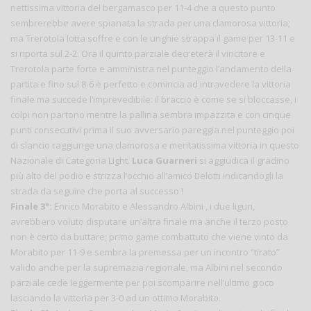
nettissima vittoria del bergamasco per 11-4 che a questo punto
sembrerebbe avere spianata la strada per una clamorosa vittoria;
ma Trerotola lotta soffre e con le unghie strappa il game per 13-11 e
si riporta sul 2-2. Ora il quinto parziale decreterà il vincitore e
Trerotola parte forte e amministra nel punteggio l’andamento della
partita e fino sul 8-6 è perfetto e comincia ad intravedere la vittoria
finale ma succede l’imprevedibile: il braccio è come se si bloccasse, i
colpi non partono mentre la pallina sembra impazzita e con cinque
punti consecutivi prima il suo avversario pareggia nel punteggio poi
di slancio raggiunge una clamorosa e meritatissima vittoria in questo
Nazionale di Categoria Light.
Luca Guarneri
si aggiudica il gradino
più alto del podio e strizza l’occhio all’amico Belotti indicandogli la
strada da seguire che porta al successo !
Finale 3°:
Enrico Morabito e Alessandro Albini , i due liguri,
avrebbero voluto disputare un’altra finale ma anche il terzo posto
non è certo da buttare; primo game combattuto che viene vinto da
Morabito per 11-9 e sembra la premessa per un incontro “tirato”
valido anche per la supremazia regionale, ma Albini nel secondo
parziale cede leggermente per poi scomparire nell’ultimo gioco
lasciando la vittoria per 3-0 ad un ottimo Morabito.