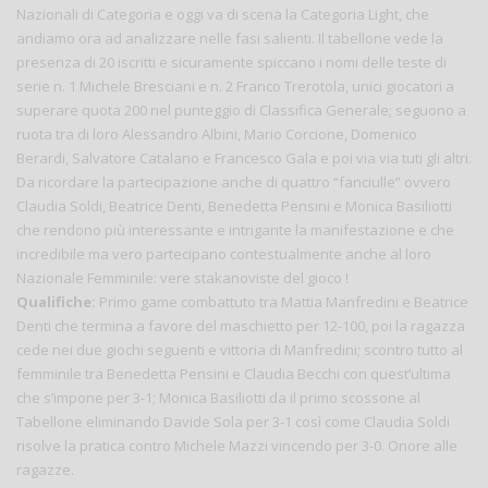
Nazionali di Categoria e oggi va di scena la Categoria Light, che
andiamo ora ad analizzare nelle fasi salienti. Il tabellone vede la
presenza di 20 iscritti e sicuramente spiccano i nomi delle teste di
serie n. 1 Michele Bresciani e n. 2 Franco Trerotola, unici giocatori a
superare quota 200 nel punteggio di Classifica Generale; seguono a
ruota tra di loro Alessandro Albini, Mario Corcione, Domenico
Berardi, Salvatore Catalano e Francesco Gala e poi via via tuti gli altri.
Da ricordare la partecipazione anche di quattro “fanciulle” ovvero
Claudia Soldi, Beatrice Denti, Benedetta Pensini e Monica Basiliotti
che rendono più interessante e intrigante la manifestazione e che
incredibile ma vero partecipano contestualmente anche al loro
Nazionale Femminile: vere stakanoviste del gioco !
Qualifiche:
Primo game combattuto tra Mattia Manfredini e Beatrice
Denti che termina a favore del maschietto per 12-100, poi la ragazza
cede nei due giochi seguenti e vittoria di Manfredini; scontro tutto al
femminile tra Benedetta Pensini e Claudia Becchi con quest’ultima
che s’impone per 3-1; Monica Basiliotti da il primo scossone al
Tabellone eliminando Davide Sola per 3-1 così come Claudia Soldi
risolve la pratica contro Michele Mazzi vincendo per 3-0. Onore alle
ragazze.