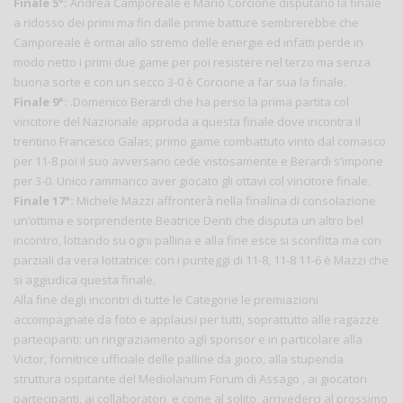
Finale 5°:
Andrea Camporeale e Mario Corcione disputano la finale
a ridosso dei primi ma fin dalle prime batture sembrerebbe che
Camporeale è ormai allo stremo delle energie ed infatti perde in
modo netto i primi due game per poi resistere nel terzo ma senza
buona sorte e con un secco 3-0 è Corcione a far sua la finale.
Finale 9°:
.Domenico Berardi che ha perso la prima partita col
vincitore del Nazionale approda a questa finale dove incontra il
trentino Francesco Galas; primo game combattuto vinto dal comasco
per 11-8 poi il suo avversario cede vistosamente e Berardi s’impone
per 3-0. Unico rammarico aver giocato gli ottavi col vincitore finale.
Finale 17°:
Michele Mazzi affronterà nella finalina di consolazione
un’ottima e sorprendente Beatrice Denti che disputa un altro bel
incontro, lottando su ogni pallina e alla fine esce si sconfitta ma con
parziali da vera lottatrice: con i punteggi di 11-8, 11-8 11-6 è Mazzi che
si aggiudica questa finale.
Alla fine degli incontri di tutte le Categorie le premiazioni
accompagnate da foto e applausi per tutti, soprattutto alle ragazze
partecipanti; un ringraziamento agli sponsor e in particolare alla
Victor, fornitrice ufficiale delle palline da gioco, alla stupenda
struttura ospitante del Mediolanum Forum di Assago , ai giocatori
partecipanti, ai collaboratori e come al solito arrivederci al prossimo