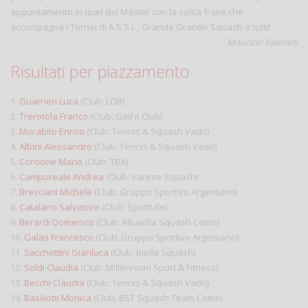
appuntamento in quel dei Master con la solita frase che
accompagna i Tornei di A.S.S.I. : Grande Grande Squash a tutti!
Maurizio Valerani
Risultati per piazzamento
1.
Guarneri Luca
(Club: LOB)
2.
Trerotola Franco
(Club: GetFit Club)
3.
Morabito Enrico
(Club: Tennis & Squash Vado)
4.
Albini Alessandro
(Club: Tennis & Squash Vado)
5.
Corcione Mario
(Club: TBA)
6.
Camporeale Andrea
(Club: Varese Squash)
7.
Bresciani Michele
(Club: Gruppo Sportivo Argentario)
8.
Catalano Salvatore
(Club: SportLife)
9.
Berardi Domenico
(Club: Albavilla Squash Como)
10.
Galas Francesco
(Club: Gruppo Sportivo Argentario)
11.
Sacchettini Gianluca
(Club: Biella Squash)
12.
Soldi Claudia
(Club: Millennium Sport & Fitness)
13.
Becchi Claudia
(Club: Tennis & Squash Vado)
14.
Basiliotti Monica
(Club: BST Squash Team Como)