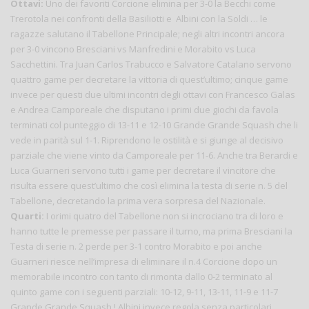
Ottavi:
Uno dei favoriti Corcione elimina per 3-0 la Becchi come
Trerotola nei confronti della Basiliotti e Albini con la Soldi … le
ragazze salutano il Tabellone Principale; negli altri incontri ancora
per 3-0 vincono Bresciani vs Manfredini e Morabito vs Luca
Sacchettini. Tra Juan Carlos Trabucco e Salvatore Catalano servono
quattro game per decretare la vittoria di quest’ultimo; cinque game
invece per questi due ultimi incontri degli ottavi con Francesco Galas
e Andrea Camporeale che disputano i primi due giochi da favola
terminati col punteggio di 13-11 e 12-10 Grande Grande Squash che li
vede in parità sul 1-1. Riprendono le ostilità e si giunge al decisivo
parziale che viene vinto da Camporeale per 11-6. Anche tra Berardi e
Luca Guarneri servono tutti i game per decretare il vincitore che
risulta essere quest’ultimo che così elimina la testa di serie n. 5 del
Tabellone, decretando la prima vera sorpresa del Nazionale.
Quarti:
I orimi quatro del Tabellone non si incrociano tra di loro e
hanno tutte le premesse per passare il turno, ma prima Bresciani la
Testa di serie n. 2 perde per 3-1 contro Morabito e poi anche
Guarneri riesce nell’impresa di eliminare il n.4 Corcione dopo un
memorabile incontro con tanto di rimonta dallo 0-2 terminato al
quinto game con i seguenti parziali: 10-12, 9-11, 13-11, 11-9 e 11-7
Grande Grande Squash ! Albini invece regola senza particolari