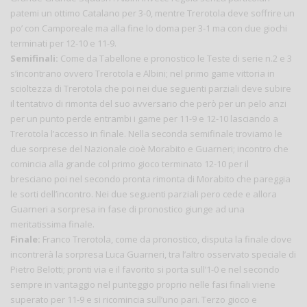
patemi un ottimo Catalano per 3-0, mentre Trerotola deve soffrire un
po’ con Camporeale ma alla fine lo doma per 3-1 ma con due giochi
terminati per 12-10 e 11-9.
Semifinali:
Come da Tabellone e pronostico le Teste di serie n.2 e 3
s’incontrano ovvero Trerotola e Albini; nel primo game vittoria in
scioltezza di Trerotola che poi nei due seguenti parziali deve subire
il tentativo di rimonta del suo avversario che però per un pelo anzi
per un punto perde entrambi i game per 11-9 e 12-10 lasciando a
Trerotola l’accesso in finale. Nella seconda semifinale troviamo le
due sorprese del Nazionale cioè Morabito e Guarneri; incontro che
comincia alla grande col primo gioco terminato 12-10 per il
bresciano poi nel secondo pronta rimonta di Morabito che pareggia
le sorti dell’incontro. Nei due seguenti parziali pero cede e allora
Guarneri a sorpresa in fase di pronostico giunge ad una
meritatissima finale.
Finale:
Franco Trerotola, come da pronostico, disputa la finale dove
incontrerà la sorpresa Luca Guarneri, tra l’altro osservato speciale di
Pietro Belotti; pronti via e il favorito si porta sull’1-0 e nel secondo
sempre in vantaggio nel punteggio proprio nelle fasi finali viene
superato per 11-9 e si ricomincia sull’uno pari. Terzo gioco e