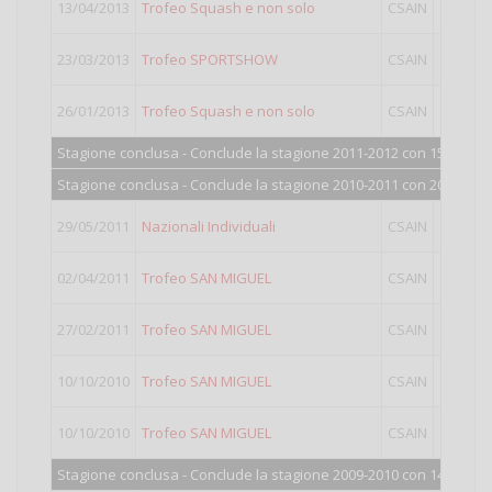
13/04/2013
Trofeo Squash e non solo
CSAIN
I
23/03/2013
Trofeo SPORTSHOW
CSAIN
I
26/01/2013
Trofeo Squash e non solo
CSAIN
I
Stagione conclusa - Conclude la stagione 2011-2012 con 152 punti
Stagione conclusa - Conclude la stagione 2010-2011 con 204 punti
29/05/2011
Nazionali Individuali
CSAIN
I
02/04/2011
Trofeo SAN MIGUEL
CSAIN
I
27/02/2011
Trofeo SAN MIGUEL
CSAIN
I
10/10/2010
Trofeo SAN MIGUEL
CSAIN
LI
10/10/2010
Trofeo SAN MIGUEL
CSAIN
I
Stagione conclusa - Conclude la stagione 2009-2010 con 144 punti