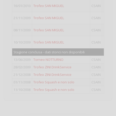
16/01/2010
Trofeo SAN MIGUEL
CSAIN
I
21/11/2009
Trofeo SAN MIGUEL
CSAIN
I
08/11/2009
Trofeo SAN MIGUEL
CSAIN
I
10/10/2009
Trofeo SAN MIGUEL
CSAIN
LI
Stagione conclusa - dati storici non disponibili
13/06/2009
Torneo NOTTURNO
CSAIN
Op
28/02/2009
Trofeo ZINI DrinkService
CSAIN
LI
21/12/2008
Trofeo ZINI DrinkService
CSAIN
LI
01/11/2008
Trofeo Squash e non solo
CSAIN
LI
11/10/2008
Trofeo Squash e non solo
CSAIN
I