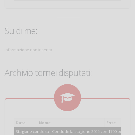
Su di me:
Informazione non inserita
Archivio tornei disputati:
Data
Nome
Ente
Ca
Stagione conclusa - Conclude la stagione 2025 con 1700 punti.