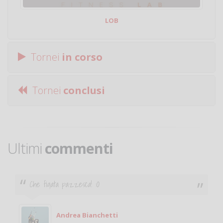
LOB
Tornei
in corso
Tornei
conclusi
Ultimi
commenti
Ciao. Sono a Treviglio da poco e vorrei tornare a
giocare. Se sei in zona e puoi giocare fammi sapere.
Michele