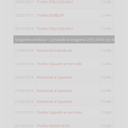
18/03/2017
Trofeo POLI SQUASH
CSAIN
I
12/02/2017
Trofeo DUNLOP
CSAIN
II
26/11/2016
Trofeo POLI SQUASH
CSAIN
II
Stagione conclusa - Conclude la stagione 2015-2016 con 638 punti
17/04/2016
Nazionali Individuali
CSAIN
I
12/03/2016
Trofeo Squash e non solo
CSAIN
I
28/02/2016
Nazionali a Squadre
CSAIN
I
21/02/2016
Nazionali a Squadre
CSAIN
II
21/02/2016
Nazionali a Squadre
CSAIN
II
31/10/2015
Trofeo Squash e non solo
CSAIN
I
03/10/2015
Trofeo MASO ALTO
CSAIN
I