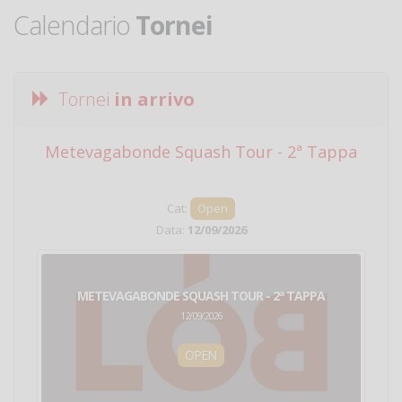
Calendario
Tornei
Tornei
in arrivo
Metevagabonde Squash Tour - 2ª Tappa
Ci
Cat:
Open
Data:
12/09/2026
METEVAGABONDE SQUASH TOUR - 2ª TAPPA
12/09/2026
OPEN