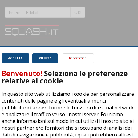
OK!
SQUASH.it: Il punto di riferimento quotidiano per tutti gli amanti di questo
magnifico sport.
Leggi
ACCETTA
RIFIUTA
Impostazioni
Benvenuto!
Seleziona le preferenze
relative ai cookie
In questo sito web utilizziamo i cookie per personalizzare i
ASD Let's Sport - Via T. Olivelli 3, 25014 Castenedolo (BS) - P. Iva:
contenuti delle pagine e gli eventuali annunci
04278030988
pubblicitari/banner, fornire le funzioni dei social network
© Copyright 2015 | All Rights Reserved - Powered by
DynDevice
e analizzare il traffico verso i nostri server. Forniamo
anche informazioni sul modo in cui utilizzi il nostro sito ai
Privacy Policy
Cookie Policy
Accessibilità
Sitemap
nostri partner e/o fornitori che si occupano di analisi dei
dati di navigazione e pubblicità, i quali potrebbero altresì