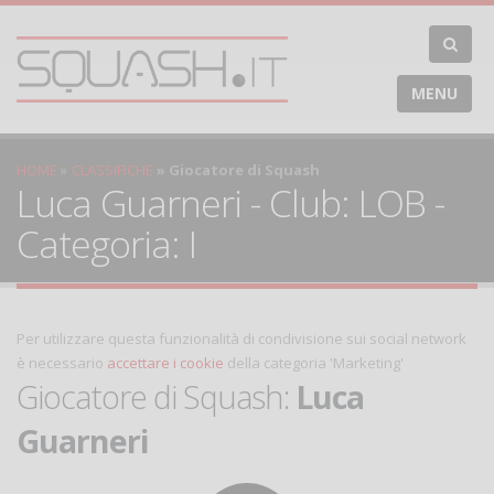
MENU
HOME
CLASSIFICHE
Giocatore di Squash
Luca Guarneri - Club: LOB -
Categoria: I
Per utilizzare questa funzionalità di condivisione sui social network
è necessario
accettare i cookie
della categoria 'Marketing'
Giocatore di Squash:
Luca
Guarneri