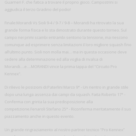
Guarneri F. che fatica a trovare il proprio gioco. Campostrini si
aggiudica il terzo Gradino del podio!
Finale:Morandi Vs Sioli 9-4 / 9-7 / 9-8 – Morandi ha ritrovato la sua
grande forma fisica e lo sta dimostrato durante questo torneo. Sul
campo nei primi scambi entrambi sentono la tensione, ma riescono
comunque ad esprimere senza limitazioni il loro migliore squash fino
all’ultimo punto. Sioli non molla mai… ma in questa occasione deve
cedere alla determinazione ed alla voglia di rivalsa di
Morandi….e….MORANDI vince la prima tappa del “Circuito Pro
Kennex”.
Di rilievo le posizioni di:Paterlini Marco 9° - Un rientro in grande stile
dopo una lunga assenza dai campi da squash. Faita Roberto 17° -
Conferma con grinta la sua predisposizione alla
competizione.Fenaroli Stefano 25° - Riconferma meritatamente il suo
piazzamento anche in questo evento.
Un grande ringraziamento al nostro partner tecnico “Pro Kennex”