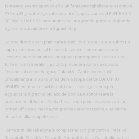
fantastico evento sportivo ed a un fantastico tabellone con Formula
PSA da 28 giocatori.I giocatori iscritti e l’applicazione del PUNTEGGIO
SPERIMENTALE PSA, preannunciano una grande giornata di grande
agonismo sui campi della Squash Bag.
L’orario di inizio per i primi turni è stabilito alle ore 10:00 e subito un
imprevisto incombe sul torneo…la testa di serie numero uno
Lessona Javer comunica di non poter partecipare a causa di una
forte influenza virale….ma tutto procederà come da copione…
Entrano sul campo da gioco Galanti Vs Zani e danno così
ufficialmente inizio alla prima delle 6 tappe del CIRCUITO PRO
KENNEX ed ai successivi incontri che si susseguiranno per
aggiudicarsi il gradino più alto del podio.Da sottolineare la
prestazione di Galanti Paola che alla sua prima esperienza in un
torneo ufficiale dimostra,con grande determinazione, una ottima
attitudine alla competizione.
I primi turni del tabellone si completano con gli incontri di Pace Vs
Boschiroli , Perotti Vs Terraroli , Fenaroli Vs Faita.Da sottolineare la