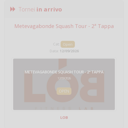
Tornei
in arrivo
Metevagabonde Squash Tour - 2ª Tappa
Ci
Cat:
Open
Data:
12/09/2026
METEVAGABONDE SQUASH TOUR - 2ª TAPPA
12/09/2026
OPEN
LOB