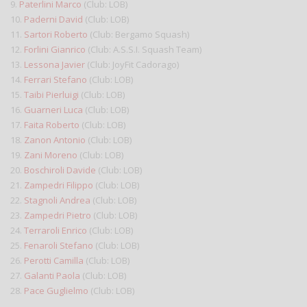
9.
Paterlini Marco
(Club: LOB)
10.
Paderni David
(Club: LOB)
11.
Sartori Roberto
(Club: Bergamo Squash)
12.
Forlini Gianrico
(Club: A.S.S.I. Squash Team)
13.
Lessona Javier
(Club: JoyFit Cadorago)
14.
Ferrari Stefano
(Club: LOB)
15.
Taibi Pierluigi
(Club: LOB)
16.
Guarneri Luca
(Club: LOB)
17.
Faita Roberto
(Club: LOB)
18.
Zanon Antonio
(Club: LOB)
19.
Zani Moreno
(Club: LOB)
20.
Boschiroli Davide
(Club: LOB)
21.
Zampedri Filippo
(Club: LOB)
22.
Stagnoli Andrea
(Club: LOB)
23.
Zampedri Pietro
(Club: LOB)
24.
Terraroli Enrico
(Club: LOB)
25.
Fenaroli Stefano
(Club: LOB)
26.
Perotti Camilla
(Club: LOB)
27.
Galanti Paola
(Club: LOB)
28.
Pace Guglielmo
(Club: LOB)