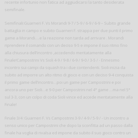
recente infortunio non fatica ad aggiudicarsi la tanto desiderata
semifinale.
Semifinali:Guarneri F. Vs Morandi 9-7 / 5-9 / 6-9 / 6-9 – Subito grande
battaglia in campo e subito Guarneri F. strappa per due punti il primo
game a Morandi….e la reazione non tarda ad arrivare . Morandi
riprendere il comando con un deciso 9-5 e impone il suo ritmo fino
alla chiusura dell’incontro ,accedendo meritatamente alla
Finale!Campostrini Vs Sioli 4-9 / 9-8 / 6-9 / 9-0 / 3-5 / - Ennesimo
incontro sui campi da squash tra i due contendenti. Sioli inizia da
subito ad imporre un alto ritmo di gioco e con un deciso 9-4 conquista
il primo game dell’incontro…poi un game per Campostrini e poi
ancora uno per Sioli…e 9-0 per Campostrini nel 4° game …ma nel 5°
sul 3-3, con un colpo di coda Sioli vince ed accede meritatamente alla
Finale!
Finale 3/4 :Guarneri F. Vs Campostrini 3-9 / 4-9 / 5-9 / - Un incontro a
senso unico per Campostrini che dopo la sconfitta ad un passo dalla
finale ha voglia di rivalsa ed impone da subito il suo gioco contro un