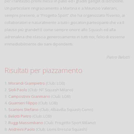
per i fantastici premi messi in palio ed i graditi gadget di iscrizione.
Un particolare ringraziamento a Martina e a Maurizio Valerani,
sempre presenti, a “Progetto Sport” che ha organizzato l’Evento, ai
collaboratori e naturalmente a tutti i giocatori partecipanti che va il
plauso più grande!!.E come sempre onore allo Squash ed alla
adrenalina che rilascia generosamente in tutti noi, felici di esserne
irrimediabilmente dei sani dipendenti.
Pietro Belotti
Risultati per piazzamento
1.
Morandi Giampietro
(Club: LOB)
2.
Sioli Paolo
(Club: NT Squash Milano)
3.
Campostrini Gianmario
(Club: LOB)
4.
Guarneri Filippo
(Club: LOB)
5.
Scarioni Stefano
(Club: Albavilla Squash Como)
6.
Belotti Pietro
(Club: LOB)
7.
Ruggi Massimiliano
(Club: Progetto Sport Milano)
8.
Andreini Paolo
(Club: Lions Brescia Squash)