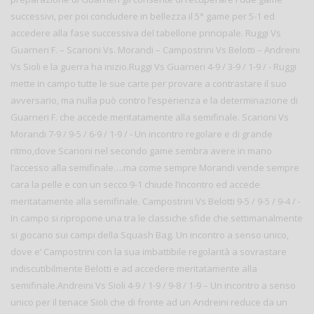
successivi, per poi concludere in bellezza il 5° game per 5-1 ed
accedere alla fase successiva del tabellone principale. Ruggi Vs
Guarneri F. – Scarioni Vs. Morandi – Campostrini Vs Belotti – Andreini
Vs Sioli e la guerra ha inizio.Ruggi Vs Guarneri 4-9 / 3-9 / 1-9 / - Ruggi
mette in campo tutte le sue carte per provare a contrastare il suo
avversario, ma nulla può contro l’esperienza e la determinazione di
Guarneri F. che accede meritatamente alla semifinale. Scarioni Vs
Morandi 7-9 / 9-5 / 6-9 / 1-9 / - Un incontro regolare e di grande
ritmo,dove Scarioni nel secondo game sembra avere in mano
l’accesso alla semifinale….ma come sempre Morandi vende sempre
cara la pelle e con un secco 9-1 chiude l’incontro ed accede
meritatamente alla semifinale. Campostrini Vs Belotti 9-5 / 9-5 / 9-4 / -
In campo si ripropone una tra le classiche sfide che settimanalmente
si giocano sui campi della Squash Bag. Un incontro a senso unico,
dove e’ Campostrini con la sua imbattibile regolarità a sovrastare
indiscutibilmente Belotti e ad accedere meritatamente alla
semifinale.Andreini Vs Sioli 4-9 / 1-9 / 9-8 / 1-9 – Un incontro a senso
unico per il tenace Sioli che di fronte ad un Andreini reduce da un