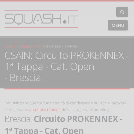
MENU
HOME
CALENDARIO
Torneo - Evento
CSAIN: Circuito PROKENNEX -
1ª Tappa - Cat. Open
- Brescia
Per utilizzare questa funzionalità di condivisione sui social network
è necessario
accettare i cookie
della categoria 'Marketing'
Brescia:
Circuito PROKENNEX -
1ª Tappa - Cat. Open