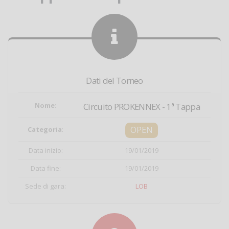
Dati del Torneo
Nome
:
Circuito PROKENNEX - 1ª Tappa
OPEN
Categoria
:
Data inizio:
19/01/2019
Data fine:
19/01/2019
Sede di gara:
LOB