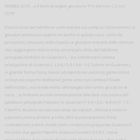
KENNEX 2019….e il titolo di miglior giocatore “Pro Kennex C.S.A.In.
2019“.
Il terzo turno del tabellone vede entrare sui campi lo schieramento di
giocatori ancora più esperti ed anche in questo caso, come da
pronostico, nessuno cede il passo ai giocatori entranti dalle retrovie
che raggiungono tutti la zona ancora più calda del tabellone
principale.Andreini Vs Guarneri L. - Da sottolineare l’ottima
prestazione di Guarneri L. ( 9-6 / 5-9 / 9-8 / 9-5 /) dove un Guarneri L.
in grande forma fisica, riesce ad imporsi nel secondo game contro
un ben più esperto Andreini.Il game vinto non cambia il finale
dell’incontro, ma rende merito all’impegno del nostro giocatore di
casa…..e Andreini accede meritatamente alla fase successiva del
tabellone principale.Paterlini Vs Guarneri F. 9-5 / 9-2 / 8-9 /6-9 / 1-5 / -
Paterlini, da poco tornato sui campi da squash, dimostra come la
passione possa andare a volte oltre la preparazione fisica
combattendo a denti stretti contro un ben più preparato Guarneri F.
Nei primi due game Paterlini domina l’incontro 9-5 9-2 , ma la
preparazione di Guarneri gli consente di recuperare i due game