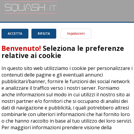
SQUASH.it: Il punto di riferimento quotidiano per tutti gli amanti di questo
magnifico sport.
Leggi
ACCETTA
RIFIUTA
Impostazioni
Benvenuto!
Seleziona le preferenze
relative ai cookie
In questo sito web utilizziamo i cookie per personalizzare i
ASD Let's Sport - Via T. Olivelli 3, 25014 Castenedolo (BS) - P. Iva:
contenuti delle pagine e gli eventuali annunci
04278030988
pubblicitari/banner, fornire le funzioni dei social network
© Copyright 2015 | All Rights Reserved - Powered by
DynDevice
e analizzare il traffico verso i nostri server. Forniamo
anche informazioni sul modo in cui utilizzi il nostro sito ai
Privacy Policy
Cookie Policy
Accessibilità
Sitemap
nostri partner e/o fornitori che si occupano di analisi dei
dati di navigazione e pubblicità, i quali potrebbero altresì
combinarle con ulteriori informazioni che hai fornito loro
o che hanno raccolto in base al tuo utilizzo dei loro servizi.
Per maggiori informazioni prendere visione della
cookie