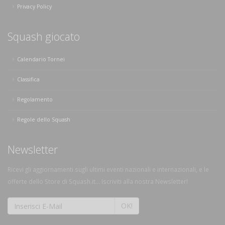
Privacy Policy
Squash giocato
Calendario Tornei
Classifica
Regolamento
Regole dello Squash
Newsletter
Ricevi gli aggiornamenti sugli ultimi eventi nazionali e internazionali, e le
offerte dello Store di Squash.it... Iscriviti alla nostra Newsletter!
OK!