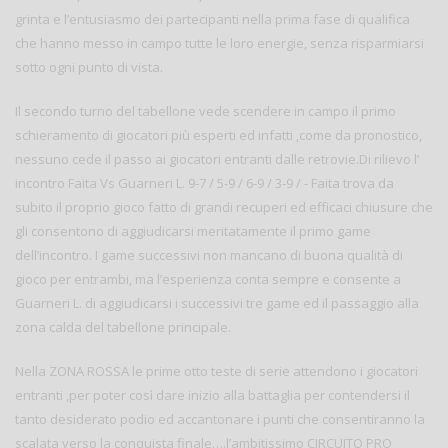
grinta e l’entusiasmo dei partecipanti nella prima fase di qualifica
che hanno messo in campo tutte le loro energie, senza risparmiarsi
sotto ogni punto di vista.
Il secondo turno del tabellone vede scendere in campo il primo
schieramento di giocatori più esperti ed infatti ,come da pronostico,
nessuno cede il passo ai giocatori entranti dalle retrovie.Di rilievo l’
incontro Faita Vs Guarneri L. 9-7 / 5-9 / 6-9 / 3-9 / - Faita trova da
subito il proprio gioco fatto di grandi recuperi ed efficaci chiusure che
gli consentono di aggiudicarsi meritatamente il primo game
dell’incontro. I game successivi non mancano di buona qualità di
gioco per entrambi, ma l’esperienza conta sempre e consente a
Guarneri L. di aggiudicarsi i successivi tre game ed il passaggio alla
zona calda del tabellone principale.
Nella ZONA ROSSA le prime otto teste di serie attendono i giocatori
entranti ,per poter così dare inizio alla battaglia per contendersi il
tanto desiderato podio ed accantonare i punti che consentiranno la
scalata verso la conquista finale….l’ambitissimo CIRCUITO PRO