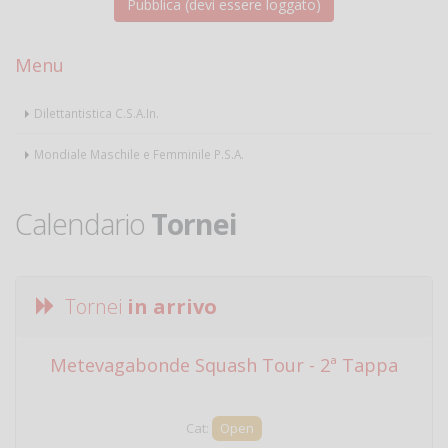
Menu
Dilettantistica C.S.A.In.
Mondiale Maschile e Femminile P.S.A.
Calendario
Tornei
Tornei
in arrivo
Metevagabonde Squash Tour - 2ª Tappa
Ci
Cat:
Open