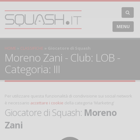
MENU
HOME
CLASSIFICHE
Giocatore di Squash
Moreno Zani - Club: LOB -
Categoria: III
Per utilizzare questa funzionalità di condivisione sui social network
è necessario
accettare i cookie
della categoria 'Marketing'
Giocatore di Squash:
Moreno
Zani