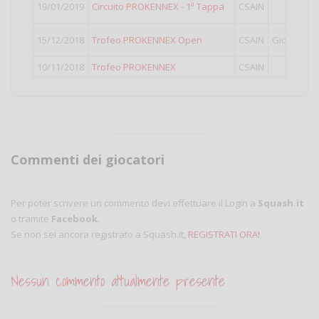
19/01/2019
Circuito PROKENNEX - 1ª Tappa
CSAIN
Open
15/12/2018
Trofeo PROKENNEX Open
CSAIN
Giornata C
10/11/2018
Trofeo PROKENNEX
CSAIN
TOP
Commenti dei giocatori
Per poter scrivere un commento devi effettuare il Login a
Squash.it
o tramite
Facebook
.
Se non sei ancora registrato a Squash.it,
REGISTRATI ORA!
Nessun commento attualmente presente