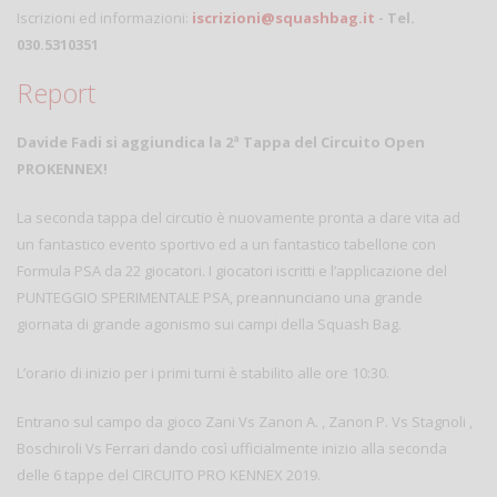
Iscrizioni ed informazioni:
iscrizioni@squashbag.it
- Tel.
030.5310351
Report
Davide Fadi si aggiundica la 2ª Tappa del Circuito Open
PROKENNEX!
La seconda tappa del circutio è nuovamente pronta a dare vita ad
un fantastico evento sportivo ed a un fantastico tabellone con
Formula PSA da 22 giocatori. I giocatori iscritti e l’applicazione del
PUNTEGGIO SPERIMENTALE PSA, preannunciano una grande
giornata di grande agonismo sui campi della Squash Bag.
L’orario di inizio per i primi turni è stabilito alle ore 10:30.
Entrano sul campo da gioco Zani Vs Zanon A. , Zanon P. Vs Stagnoli ,
Boschiroli Vs Ferrari dando così ufficialmente inizio alla seconda
delle 6 tappe del CIRCUITO PRO KENNEX 2019.