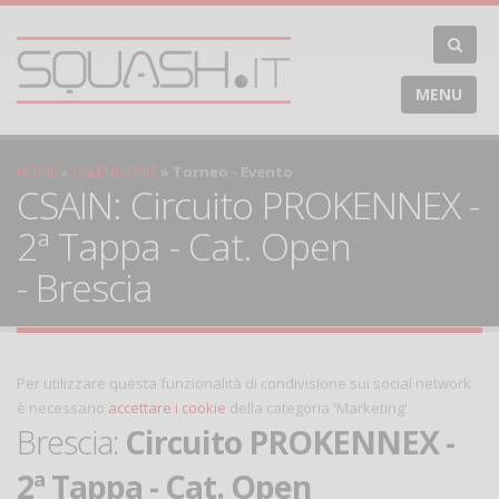
MENU
HOME
CALENDARIO
Torneo - Evento
CSAIN: Circuito PROKENNEX -
2ª Tappa - Cat. Open
- Brescia
Per utilizzare questa funzionalità di condivisione sui social network
è necessario
accettare i cookie
della categoria 'Marketing'
Brescia:
Circuito PROKENNEX -
2ª Tappa - Cat. Open