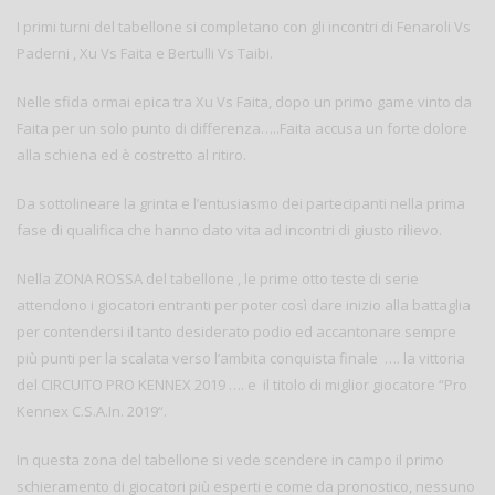
I primi turni del tabellone si completano con gli incontri di Fenaroli Vs
Paderni , Xu Vs Faita e Bertulli Vs Taibi.
Nelle sfida ormai epica tra Xu Vs Faita, dopo un primo game vinto da
Faita per un solo punto di differenza…..Faita accusa un forte dolore
alla schiena ed è costretto al ritiro.
Da sottolineare la grinta e l’entusiasmo dei partecipanti nella prima
fase di qualifica che hanno dato vita ad incontri di giusto rilievo.
Nella ZONA ROSSA del tabellone , le prime otto teste di serie
attendono i giocatori entranti per poter così dare inizio alla battaglia
per contendersi il tanto desiderato podio ed accantonare sempre
più punti per la scalata verso l’ambita conquista finale …. la vittoria
del CIRCUITO PRO KENNEX 2019 …. e il titolo di miglior giocatore “Pro
Kennex C.S.A.In. 2019“.
In questa zona del tabellone si vede scendere in campo il primo
schieramento di giocatori più esperti e come da pronostico, nessuno