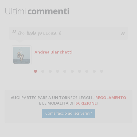
Ultimi
commenti
Ciao. Sono a Treviglio da poco e vorrei tornare a
giocare. Se sei in zona e puoi giocare fammi sapere.
Michele
Michele Miglionico
VUOI PARTECIPARE A UN TORNEO? LEGGI IL
REGOLAMENTO
E LE MODALITÀ DI
ISCRIZIONE
!
Come faccio ad iscrivermi?