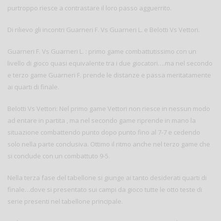
purtroppo riesce a contrastare il loro passo agguerrito.
Di rilievo gli incontri Guarneri F. Vs Guarneri L. e Belotti Vs Vettori.
Guarneri F. Vs Guarneri L. : primo game combattutissimo con un
livello di gioco quasi equivalente tra i due giocatori….ma nel secondo
e terzo game Guarneri F. prende le distanze e passa meritatamente
ai quarti di finale.
Belotti Vs Vettori: Nel primo game Vettori non riesce in nessun modo
ad entare in partita , ma nel secondo game riprende in mano la
situazione combattendo punto dopo punto fino al 7-7 e cedendo
solo nella parte conclusiva. Ottimo il ritmo anche nel terzo game che
si conclude con un combattuto 9-5.
Nella terza fase del tabellone si giunge ai tanto desiderati quarti di
finale…dove si presentato sui campi da gioco tutte le otto teste di
serie presenti nel tabellone principale.