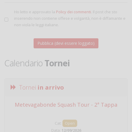
Ho letto e approvato la
Policy dei commenti
. Il post che sto
inserendo non contiene offese e volgarità, non è diffamante e
non viola le leggi italiane.
Calendario
Tornei
Tornei
in arrivo
Metevagabonde Squash Tour - 2ª Tappa
Ci
Cat:
Open
Data:
12/09/2026