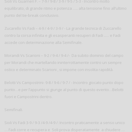
Sioli Vs Guarneri F. – 7-9 / 9-8 / 3-9 / 9-5 / 5-3 - Incontro molto
equilibrato, di grande ritmo e potenza ….. alta tensione fino all’ultimo
punto del tie-break conclusivo.
Zucarello Vs Fadi – 4-9 / 4-9 / 3-9 / - La grande tecnica di Zuccarello
contro la corsa infinita e gli esasperanti recuperi di Fadi ..… e Fadi
accede con determinazione alla Semifinale.
Morandi Vs Scarioni – 9-2 / 9-4 / 9-4 /- Da subito dominio del campo
per Morandi che martellando ininterrottamente contro un sempre
ostico e determinato Scarioni , si impone con insolita rapidità.
Belotti Vs Campostrini- 9-8 / 9-6 / 9-7 / - Incontro giocato punto dopo
punto…e per l’appunto si giunge al punto di questo evento…Belotti
fuori e Campostrini dentro.
Semifinali.
Sioli Vs Fadi 3-9 / 9-3 /4-9 /4-9 /: Incontro praticamente a senso unico
… Fadi corre e recupera e Soli prova disperatamente a chiudere …