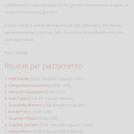
collaboratori e naturalmente a tutti i giocatori partecipanti ai quali va
sempre il plauso più grande!!.
E come sempre onore allo Squash ed alla adrenalina che rilascia
generosamente in tutti noi, felici di esserne irrimediabilmente dei
sani dipendenti.
Pietro Belotti
Risultati per piazzamento
1.
Fadi Davide
(Club: Albavilla Squash Como)
2.
Campostrini Gianmario
(Club: LOB)
3.
Morandi Giampietro
(Club: LOB)
4.
Sioli Paolo
(Club: NT Squash Milano)
5.
Zuccarello Brenno
(Club: Bergamo Squash)
6.
Belotti Pietro
(Club: LOB)
7.
Guarneri Filippo
(Club: LOB)
8.
Scarioni Stefano
(Club: Albavilla Squash Como)
9.
Vettori Flavio
(Club: Squash Club Padova)