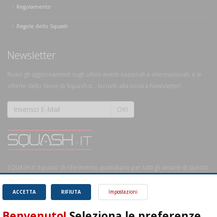
Regolamento
Regole dello Squash
Newsletter
Ricevi gli aggiornamenti sugli ultimi eventi nazionali e internazionali, e le
offerte dello Store di Squash.it... Iscriviti alla nostra Newsletter!
OK!
SQUASH.it: Il punto di riferimento quotidiano per tutti gli amanti di questo
magnifico sport.
Leggi
ACCETTA
RIFIUTA
Impostazioni
Benvenuto!
Seleziona le preferenze