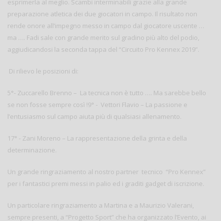
esprimerla al meglio. Scambi interminabili grazie alla grande
preparazione atletica dei due giocatori in campo. Il risultato non
rende onore all’impegno messo in campo dal giocatore uscente …
ma …. Fadi sale con grande merito sul gradino più alto del podio,
aggiudicandosi la seconda tappa del “Circuito Pro Kennex 2019”.
Di rilievo le posizioni di:
5°- Zuccarello Brenno – La tecnica non è tutto …. Ma sarebbe bello
se non fosse sempre così !9° - Vettori Flavio – La passione e
l’entusiasmo sul campo aiuta più di qualsiasi allenamento.
17° - Zani Moreno – La rappresentazione della grinta e della
determinazione.
Un grande ringraziamento al nostro partner tecnico “Pro Kennex”
per i fantastici premi messi in palio ed i graditi gadget di iscrizione.
Un particolare ringraziamento a Martina e a Maurizio Valerani,
sempre presenti, a “Progetto Sport” che ha organizzato l’Evento, ai