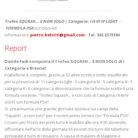
Trofeo SQUASH... E NON SOLO | Categorie: I-II-III-IV-LIGHT -
FORMULA PSA
Iscrizioni ed
informazioni:
pietro.belotti@gmail.com
- Tel. 392.2373394
Report
Davide Fadi conquista il Trofeo SQUASH... E NON SOLO di I
Categoria a Brescia!
Il tabellone è completo ,grazie ai 32 atleti iscritti e molto equilibrato
per la presenza di: 11 categoria light - 5 categoria IV - 5 categoria III - 5
categoria II - 6 categoria I a dimostrazione che la formula scelta è una
formula vincente. "Trofeo Squash... e non solo di Categoria I-II-III-IV-
LIGHT con Formula PSA”.
Si preannuncia una grande giornata sportiva sui campi della
“Squash…e non solo” per il nostro primo torneo con “Formula PSA”.
L’orario per l’inizio dei primi turni è stabilito alle ore 9:30 ,dovendo
affrontare nell’arco della giornata 56 incontri tra turni del tabellone
principale e turni di recupero. A causa di malanni di stagione e