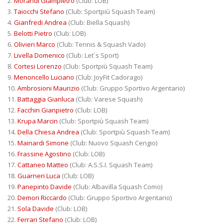
2.
Morandi Giampietro
(Club: LOB)
3.
Taiocchi Stefano
(Club: Sportpiù Squash Team)
4.
Gianfredi Andrea
(Club: Biella Squash)
5.
Belotti Pietro
(Club: LOB)
6.
Olivieri Marco
(Club: Tennis & Squash Vado)
7.
Livella Domenico
(Club: Let´s Sport)
8.
Cortesi Lorenzo
(Club: Sportpiù Squash Team)
9.
Menoncello Luciano
(Club: JoyFit Cadorago)
10.
Ambrosioni Maurizio
(Club: Gruppo Sportivo Argentario)
11.
Battaggia Gianluca
(Club: Varese Squash)
12.
Facchin Gianpietro
(Club: LOB)
13.
Krupa Marcin
(Club: Sportpiù Squash Team)
14.
Della Chiesa Andrea
(Club: Sportpiù Squash Team)
15.
Mainardi Simone
(Club: Nuovo Squash Cengio)
16.
Frassine Agostino
(Club: LOB)
17.
Cattaneo Matteo
(Club: A.S.S.I. Squash Team)
18.
Guarneri Luca
(Club: LOB)
19.
Panepinto Davide
(Club: Albavilla Squash Como)
20.
Demori Riccardo
(Club: Gruppo Sportivo Argentario)
21.
Sola Davide
(Club: LOB)
22.
Ferrari Stefano
(Club: LOB)