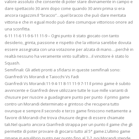
valore assoluto che consente di poter stare divinamente in campo e
dare spettacolo 30 anni dopo come quando 30 anni prima si era
ancora ragazzini.Il “braccio”…quel braccio che può dare meritata
vittoria e che in egual modo può dare comunque vittorioso onore ad
una sconfitta.
6-11 11-6 11-9 6-11 11-9 – Ogni punto è stato giocato con tanto
desiderio, grinta, passione e rispetto che la vittoria sarebbe dovuta
essere assegnata con una votazione per alzata di mano….perchè in
realtà nessuno ha veramente vinto sull’altro…il vincitore è stato lo
Squash.
Semifinali: Gli atleti pronti a sfidarsi in queste semifinali sono:
Gianfredi Vs Morandi e Taiocchi Vs Fadi
Gianfredi Vs Morandi:11-9 4-11 8-11 11-9 7-11 Il primo game è subito
avvincente e Gianfredi deve utilizzare tutte le sue mille varianti di
chiusure per riuscire a guadagnare punto per punto il primo game
contro un Morandi determinato e grintoso che recupera tutto
ovunque e sempre.Il secondo e terzo game finiscono nettamente a
favore di Morandi che trova chiusure degne di essere chiamate
tali.Nel quarto ancora Gianfredi strappa per un punto il game che gli
permette di poter provare di giocarsi tutto al 5° game.L’ultimo game
rimane in equilibrio punto per punto fino al 7-7, poi Morandi stende