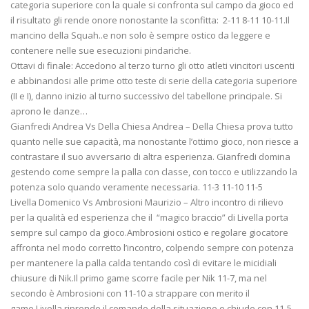
categoria superiore con la quale si confronta sul campo da gioco ed
il risultato gli rende onore nonostante la sconfitta: 2-11 8-11 10-11.Il
mancino della Squah..e non solo è sempre ostico da leggere e
contenere nelle sue esecuzioni pindariche.
Ottavi di finale: Accedono al terzo turno gli otto atleti vincitori uscenti
e abbinandosi alle prime otto teste di serie della categoria superiore
(II e I), danno inizio al turno successivo del tabellone principale. Si
aprono le danze…
Gianfredi Andrea Vs Della Chiesa Andrea – Della Chiesa prova tutto
quanto nelle sue capacità, ma nonostante l’ottimo gioco, non riesce a
contrastare il suo avversario di altra esperienza. Gianfredi domina
gestendo come sempre la palla con classe, con tocco e utilizzando la
potenza solo quando veramente necessaria. 11-3 11-10 11-5
Livella Domenico Vs Ambrosioni Maurizio – Altro incontro di rilievo
per la qualità ed esperienza che il “magico braccio” di Livella porta
sempre sul campo da gioco.Ambrosioni ostico e regolare giocatore
affronta nel modo corretto l’incontro, colpendo sempre con potenza
per mantenere la palla calda tentando così di evitare le micidiali
chiusure di Nik.Il primo game scorre facile per Nik 11-7, ma nel
secondo è Ambrosioni con 11-10 a strappare con merito il
game.Livella riprende il comando della situazione e chiude con 11-5