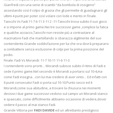
Gianfredi con una serie di scambi “da bombola di ossigeno”
assestando così il colpo di grazia che gli permette di guadagnarsi gli
ultimi 4 punti per poter così volare con lode e merito in finale.
Taiocchi Vs Fadi:11-7 6-11 3-11 2 -11-Taiocchi trova subito il suo gioco
e si impone al primo game.Nei tre successivi game ,complice la fatica
e qualche acciacco,Taiocchi non resiste più a contrastare al
macinatore Fadi che martellando si sbarazza algilmente del suo
contendente.Grande soddisfazione per lui che ora dovrà prepararsi
a combattere senza esclusione di colpi per la prima posizione del
podio.
Finale: Fadi Vs Morandi: 11-7 10-11 11-6 11-3
I contendenti sono pronti… Morandi subisce subito il ritmo di Fadi e
cede il primo game.Nel secondo è Morandi a portarsi sul 10-4,ma
come Fadi insegna…con lui mai credere di aver vinto… Ed infatti con
6 punti consecutivi Fadi si porta sul 10-10.Punto secco ed è
Morandi,come sua abitudine, a trovare la chiusura nei momenti
decisivi.I due game successivi vedono sul campo un Morandi stanco
e spaesato, come difficilmente abbiamo occasione di vedere,dover
cedere il passo al mai stanco Fadi.
Grande Vittoria per
FADI DAVIDE
ed un altrettanto prestigioso