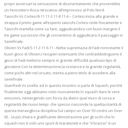
propri avversari la sensazione di disorientamento che proverebbe
un Fenicottero Rosa ritrovatosi all’improvviso al Polo Nord.
Taiocchi Vs Cortesi:8-11 11-3 11-8 11-6 – Cortesi inizia alla grande e
strappa il primo game all’esperto taiocchi.Cortesi cede fisicamente e
Taiocchi martella come sa fare, aggiudicandosi con buon margine il
tre game successivi che gli consentono di aggiudicarsi il passaggio in
Semifinale.
Olivieri Vs Fadi:5-11 2-11 6-11 –Netta supremazia di Fadi nonostante il
buon gioco di Olivieri.I recuperi estenuanti che contraddistinguono il
gioco di Fadi mettono sempre in grande difficoltà qualsiasi tipo di
giocatore.Con la determinazione,la costanza e la grande regolarità,
come pochi altri nel circuito, merita a pieno titolo di accedere alla
semifinale.
Gianfredi Vs Livella: ed in questo incontro si parla di Squash, perché
finalmente oggi abbiamo visto nuovamente lo squash dare le vere
emozioni, riemergendo con forza da dietro quel muro di corsa e
regolarità dei nuovi tempi che spesso nasconde la spettacolarità di
questa meravigliosa disciplina.Sul campo un Over 50 contro un Over
65…la più chiara e gratificante dimostrazione per gli occhi che lo
squash non è solo uno sport di maratoneti e che “il braccio” è un