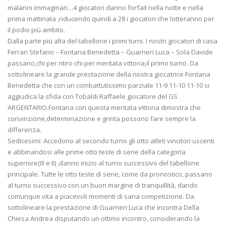
malanni immaginari…4 giocatori danno forfait nella notte e nella
prima mattinata ,riducendo quindi a 28 i giocatori che lotteranno per
il podio più ambito.
Dalla parte più alta del tabellone i primi turni. I nostri giocatori di casa
Ferrari Stefano – Fontana Benedetta – Guarneri Luca – Sola Davide
passano,chi per ritiro chi per meritata vittoria,il primo turno. Da
sottolineare la grande prestazione della nostra giocatrice Fontana
Benedetta che con un combattutissimo parziale 11-9 11-10 11-10 si
aggiudica la sfida con Tobaldi Raffaele giocatore del GS
ARGENTARIO.Fontana con questa meritata vittoria dimostra che
convinzione,determinazione e grinta possono fare sempre la
differenza.
Sedicesimi: Accedono al secondo turno gli otto atleti vincitori uscenti
e abbinandosi alle prime otto teste di serie della categoria
superiore(III e II) ,danno inizio al turno successivo del tabellone
principale. Tutte le otto teste di serie, come da pronostico, passano
al turno successivo con un buon margine di tranquillità, dando
comunque vita a piacevoli momenti di sana competizione. Da
sottolineare la prestazione di Guarneri Luca che incontra Della
Chiesa Andrea disputando un ottimo incontro, considerando la