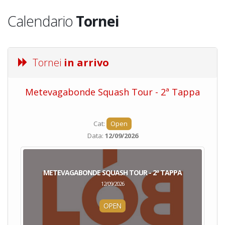
Calendario
Tornei
Tornei
in arrivo
Metevagabonde Squash Tour - 2ª Tappa
Ci
Cat:
Open
Data:
12/09/2026
METEVAGABONDE SQUASH TOUR - 2ª TAPPA
12/09/2026
OPEN