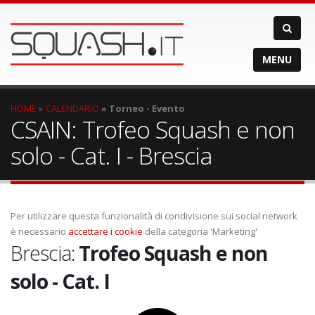
MENU
HOME
CALENDARIO
Torneo - Evento
CSAIN: Trofeo Squash e non
solo - Cat. I - Brescia
Per utilizzare questa funzionalità di condivisione sui social network
è necessario
accettare i cookie
della categoria 'Marketing'
Brescia:
Trofeo Squash e non
solo - Cat. I