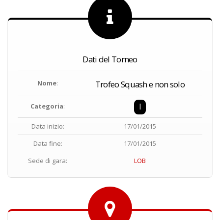
Dati del Torneo
Nome
:
Trofeo Squash e non solo
I
Categoria
:
Data inizio:
17/01/2015
Data fine:
17/01/2015
Sede di gara:
LOB