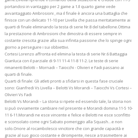
portandosi in vantaggio per 2 game a 1.Il quarto game vede
avvantaggiato Ambrosioni , ma il finale è ancora una battaglia che
finisce con un delicato 11-10 per Livella che passa meritatamente ai
quarti di finale eliminando la testa di serie Nr.8 del tabellone.Ottima
la prestazione di Ambrosioni che dimostra di essere sempre in
costante crescita grazie alla sua infinita passione che lo spinge ogni
giorno a perseguire i sui obbiettivi.
Cortesi Lorenzo affronta ed elimina la testa di serie Nr.6 Battaggia
Gianluca con il parziale di 9-11 11-4 11-8 11-2. Le teste di serie
rimanenti Belotti – Mornadi – Taiocchi - Olivieri e Fadi passano ai
quarti di finale.
Quarti di finale: Gli atleti pronti a sfidarsi in questa fase cruciale
sono: Gianfredi Vs Livella – Belotti Vs Morandi – Taiocchi Vs Cortesi –
Olivieri Vs Fadi
Belotti Vs Morandi – La storia si ripete ed essendo tale, la storia non
si può ovviamente cambiare nel presente e Morandi domina 11-5 10-
11 6-11.Morandi ne esce vincente e felice e Belotti ne esce sconfitto
e sconsolato come ogni Sabato pomeriggio alla Squash…e non
solo.Onore al rocambolesco vincitore che con grande capacità e
grazie al suo gioco costante e dirompente, riesce a trasmettere ai