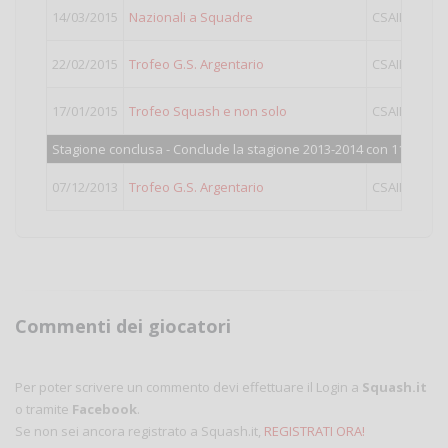
14/03/2015
Nazionali a Squadre
CSAIN
IV
22/02/2015
Trofeo G.S. Argentario
CSAIN
IV
17/01/2015
Trofeo Squash e non solo
CSAIN
I
Stagione conclusa - Conclude la stagione 2013-2014 con 110 punti
07/12/2013
Trofeo G.S. Argentario
CSAIN
LIGH
Commenti dei giocatori
Per poter scrivere un commento devi effettuare il Login a
Squash.it
o tramite
Facebook
.
Se non sei ancora registrato a Squash.it,
REGISTRATI ORA!