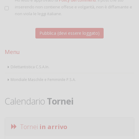
Ho letto e approvato la
Policy dei commenti
. Il post che sto
inserendo non contiene offese e volgarità, non è diffamante e
non viola le leggi italiane.
Menu
Dilettantistica C.S.A.In.
Mondiale Maschile e Femminile P.S.A.
Calendario
Tornei
Tornei
in arrivo