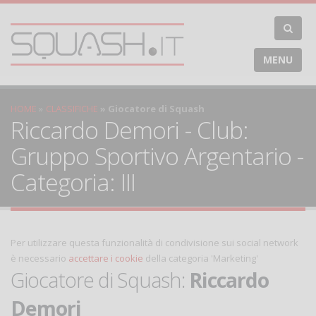
MENU
HOME
CLASSIFICHE
Giocatore di Squash
Riccardo Demori - Club:
Gruppo Sportivo Argentario -
Categoria: III
Per utilizzare questa funzionalità di condivisione sui social network
è necessario
accettare i cookie
della categoria 'Marketing'
Giocatore di Squash:
Riccardo
Demori