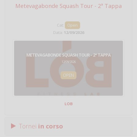
Metevagabonde Squash Tour - 2ª Tappa
Ci
Cat:
Open
Data:
12/09/2026
METEVAGABONDE SQUASH TOUR - 2ª TAPPA
12/09/2026
OPEN
LOB
Tornei
in corso