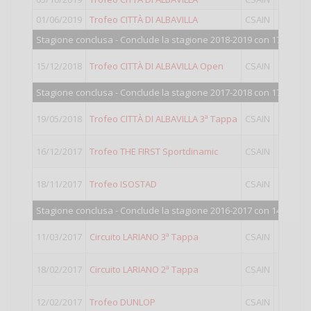
01/06/2019
Trofeo CITTÀ DI ALBAVILLA
CSAIN
Op
Stagione conclusa - Conclude la stagione 2018-2019 con 1755 punt
15/12/2018
Trofeo CITTÀ DI ALBAVILLA Open
CSAIN
Giornat
Stagione conclusa - Conclude la stagione 2017-2018 con 1730 punt
19/05/2018
Trofeo CITTÀ DI ALBAVILLA 3ª Tappa
CSAIN
Giornat
16/12/2017
Trofeo THE FIRST Sportdinamic
CSAIN
Giornat
18/11/2017
Trofeo ISOSTAD
CSAIN
I
Stagione conclusa - Conclude la stagione 2016-2017 con 1463 pun
11/03/2017
Circuito LARIANO 3ª Tappa
CSAIN
I
18/02/2017
Circuito LARIANO 2ª Tappa
CSAIN
I
12/02/2017
Trofeo DUNLOP
CSAIN
I