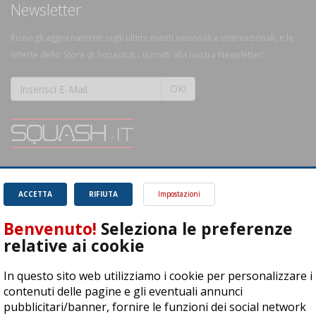
Newsletter
Ricevi gli aggiornamenti sugli ultimi eventi nazionali e internazionali, e le
offerte dello Store di Squash.it... Iscriviti alla nostra Newsletter!
OK!
SQUASH.it: Il punto di riferimento quotidiano per tutti gli amanti di questo
magnifico sport.
Leggi
ACCETTA
RIFIUTA
Impostazioni
Benvenuto!
Seleziona le preferenze
relative ai cookie
In questo sito web utilizziamo i cookie per personalizzare i
ASD Let's Sport - Via T. Olivelli 3, 25014 Castenedolo (BS) - P. Iva:
contenuti delle pagine e gli eventuali annunci
04278030988
pubblicitari/banner, fornire le funzioni dei social network
© Copyright 2015 | All Rights Reserved - Powered by
DynDevice