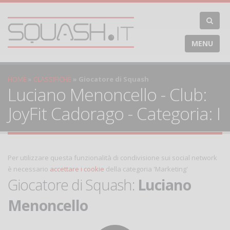
MENU
HOME
CLASSIFICHE
Giocatore di Squash
Luciano Menoncello - Club:
JoyFit Cadorago - Categoria: I
Per utilizzare questa funzionalità di condivisione sui social network
è necessario
accettare i cookie
della categoria 'Marketing'
Giocatore di Squash:
Luciano
Menoncello