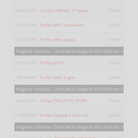
28/01/2017
Circuito LARIANO 1ª Tappa
CSAIN
I
10/12/2016
Trofeo BTR Consulenze
CSAIN
I
23/10/2016
Trofeo della Sagra
CSAIN
I
Stagione conclusa - Conclude la stagione 2015-2016 con 1363 punt
15/11/2015
Trofeo JOYFIT
CSAIN
I
18/10/2015
Trofeo della Sagra
CSAIN
I
Stagione conclusa - Conclude la stagione 2014-2015 con 1339 punt
14/02/2015
Trofeo PROGETTO SPORT
CSAIN
I
17/01/2015
Trofeo Squash e non solo
CSAIN
I
Stagione conclusa - Conclude la stagione 2013-2014 con 1342 punt