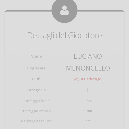
Dettagli del Giocatore
LUCIANO
Nome
:
MENONCELLO
Cognome
:
Club
:
JoyFit Cadorago
I
Categoria
:
Punteggio base:
1700
Punteggio attuale:
1700
Ranking assoluto:
77°