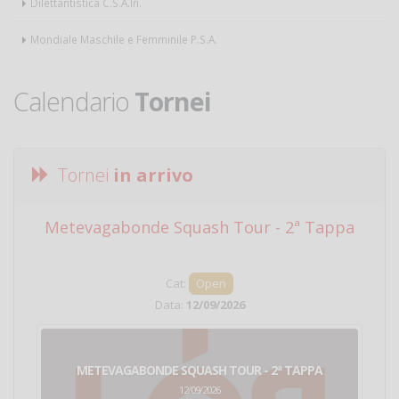
Dilettantistica C.S.A.In.
Mondiale Maschile e Femminile P.S.A.
Calendario
Tornei
Tornei
in arrivo
Metevagabonde Squash Tour - 2ª Tappa
Ci
Cat:
Open
Data:
12/09/2026
METEVAGABONDE SQUASH TOUR - 2ª TAPPA
12/09/2026