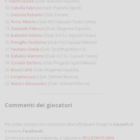
9.
Vacchi Mauro
(Club: Bolzano Squash)
10.
Cabella Fabrizio
(Club: Pianeta Sport)
11.
Dascola Roberto
(Club: Forum)
12.
Rossi Alberto
(Club: BST Squash Team Como)
13.
Gastaldo Fabrizio
(Club: Magenta Squash)
14.
Battistini Antonio
(Club: A.S.S.I. Squash Team)
15.
Frongillo Teodorico
(Club: Poli Squash Milano)
17.
Fautario Giada
(Club: Sporting Milano 3)
18.
Ballabio Massimo
(Club: A.S.S.I. Squash Team)
19.
Corada Stefano
(Club: Progetto Sport Milano)
20.
Bossi Carlo
(Club: Magenta Squash)
21.
Longoni Luca
(Club: Selmart Monza)
22.
Notaro Alessandro
(Club: Selmart Monza)
Commenti dei giocatori
Per poter scrivere un commento devi effettuare il Login a
Squash.it
o tramite
Facebook
.
Se non sei ancora registrato a Squash.it,
REGISTRATI ORA!