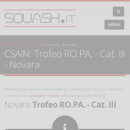
MENU
HOME
CALENDARIO
Torneo - Evento
CSAIN: Trofeo RO.PA. - Cat. III
- Novara
Per utilizzare questa funzionalità di condivisione sui social network
è necessario
accettare i cookie
della categoria 'Marketing'
Novara:
Trofeo RO.PA. - Cat. III