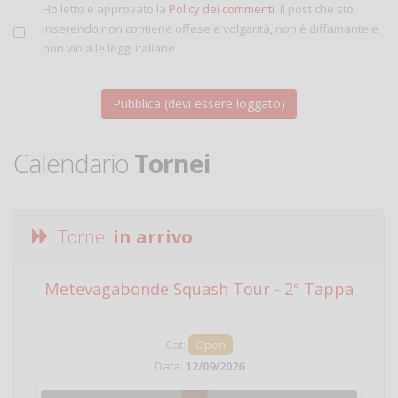
Ho letto e approvato la
Policy dei commenti
. Il post che sto
inserendo non contiene offese e volgarità, non è diffamante e
non viola le leggi italiane.
Calendario
Tornei
Tornei
in arrivo
Metevagabonde Squash Tour - 2ª Tappa
Ci
Cat:
Open
Data:
12/09/2026