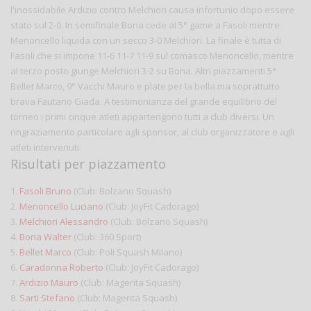
l'inossidabile Ardizio contro Melchiori causa infortunio dopo essere
stato sul 2-0. In semifinale Bona cede al 5° game a Fasoli mentre
Menoncello liquida con un secco 3-0 Melchiori. La finale è tutta di
Fasoli che si impone 11-6 11-7 11-9 sul comasco Menoncello, mentre
al terzo posto giunge Melchiori 3-2 su Bona. Altri piazzamenti 5°
Bellet Marco, 9° Vacchi Mauro e plate per la bella ma soprattutto
brava Fautario Giada. A testimonianza del grande equilibrio del
torneo i primi cinque atleti appartengono tutti a club diversi. Un
ringraziamento particolare agli sponsor, al club organizzatore e agli
atleti intervenuti.
Risultati per piazzamento
1.
Fasoli Bruno
(Club: Bolzano Squash)
2.
Menoncello Luciano
(Club: JoyFit Cadorago)
3.
Melchiori Alessandro
(Club: Bolzano Squash)
4.
Bona Walter
(Club: 360 Sport)
5.
Bellet Marco
(Club: Poli Squash Milano)
6.
Caradonna Roberto
(Club: JoyFit Cadorago)
7.
Ardizio Mauro
(Club: Magenta Squash)
8.
Sarti Stefano
(Club: Magenta Squash)