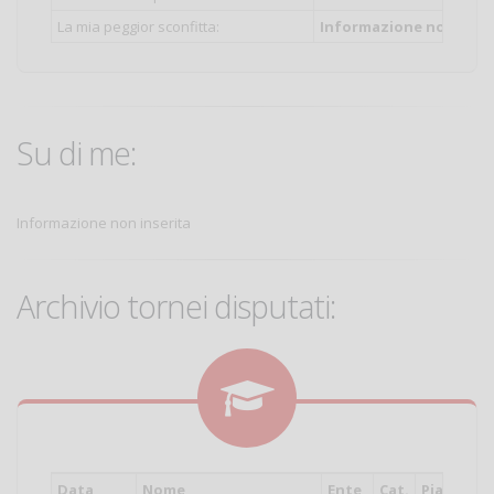
La mia peggior sconfitta:
Informazione non inser
Su di me:
Informazione non inserita
Archivio tornei disputati:
Data
Nome
Ente
Cat.
Piazzame