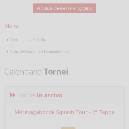
Menu
Dilettantistica C.S.A.In.
Mondiale Maschile e Femminile P.S.A.
Calendario
Tornei
Tornei
in arrivo
Metevagabonde Squash Tour - 2ª Tappa
Ci