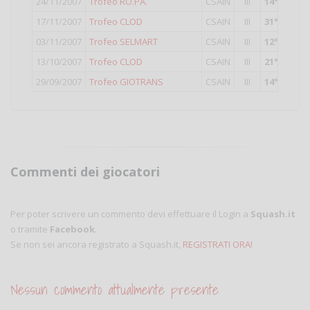
24/11/2007
Trofeo RO.PA.
CSAIN
III
14°
classif
17/11/2007
Trofeo CLOD
CSAIN
III
31°
classif
03/11/2007
Trofeo SELMART
CSAIN
III
12°
classif
13/10/2007
Trofeo CLOD
CSAIN
III
21°
classif
29/09/2007
Trofeo GIOTRANS
CSAIN
III
14°
classif
Commenti dei giocatori
Per poter scrivere un commento devi effettuare il Login a
Squash.it
o tramite
Facebook
.
Se non sei ancora registrato a Squash.it,
REGISTRATI ORA!
Nessun commento attualmente presente